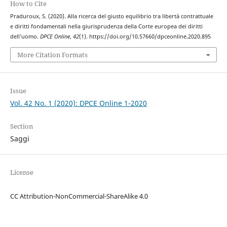
How to Cite
Praduroux, S. (2020). Alla ricerca del giusto equilibrio tra libertà contrattuale
e diritti fondamentali nella giurisprudenza della Corte europea dei diritti
dell’uomo.
DPCE Online
,
42
(1). https://doi.org/10.57660/dpceonline.2020.895
More Citation Formats
Issue
Vol. 42 No. 1 (2020): DPCE Online 1-2020
Section
Saggi
License
CC Attribution-NonCommercial-ShareAlike 4.0