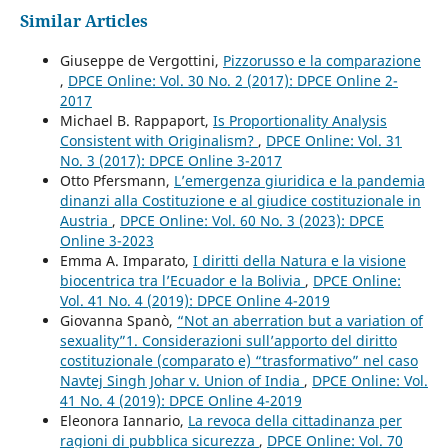
Similar Articles
Giuseppe de Vergottini,
Pizzorusso e la comparazione
,
DPCE Online: Vol. 30 No. 2 (2017): DPCE Online 2-
2017
Michael B. Rappaport,
Is Proportionality Analysis
Consistent with Originalism?
,
DPCE Online: Vol. 31
No. 3 (2017): DPCE Online 3-2017
Otto Pfersmann,
L’emergenza giuridica e la pandemia
dinanzi alla Costituzione e al giudice costituzionale in
Austria
,
DPCE Online: Vol. 60 No. 3 (2023): DPCE
Online 3-2023
Emma A. Imparato,
I diritti della Natura e la visione
biocentrica tra l’Ecuador e la Bolivia
,
DPCE Online:
Vol. 41 No. 4 (2019): DPCE Online 4-2019
Giovanna Spanò,
“Not an aberration but a variation of
sexuality”1. Considerazioni sull’apporto del diritto
costituzionale (comparato e) “trasformativo” nel caso
Navtej Singh Johar v. Union of India
,
DPCE Online: Vol.
41 No. 4 (2019): DPCE Online 4-2019
Eleonora Iannario,
La revoca della cittadinanza per
ragioni di pubblica sicurezza
,
DPCE Online: Vol. 70