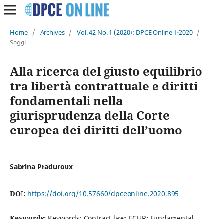
Home
/
Archives
/
Vol. 42 No. 1 (2020): DPCE Online 1-2020
/
Saggi
Alla ricerca del giusto equilibrio
tra libertà contrattuale e diritti
fondamentali nella
giurisprudenza della Corte
europea dei diritti dell’uomo
Sabrina Praduroux
DOI:
https://doi.org/10.57660/dpceonline.2020.895
Keywords:
Keywords: Contract law; ECHR; Fundamental