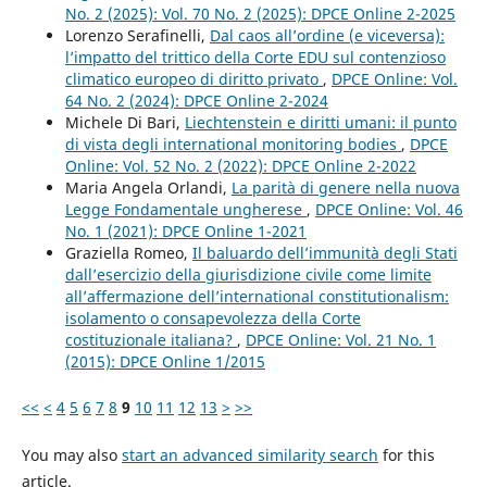
No. 2 (2025): Vol. 70 No. 2 (2025): DPCE Online 2-2025
Lorenzo Serafinelli,
Dal caos all’ordine (e viceversa):
l’impatto del trittico della Corte EDU sul contenzioso
climatico europeo di diritto privato
,
DPCE Online: Vol.
64 No. 2 (2024): DPCE Online 2-2024
Michele Di Bari,
Liechtenstein e diritti umani: il punto
di vista degli international monitoring bodies
,
DPCE
Online: Vol. 52 No. 2 (2022): DPCE Online 2-2022
Maria Angela Orlandi,
La parità di genere nella nuova
Legge Fondamentale ungherese
,
DPCE Online: Vol. 46
No. 1 (2021): DPCE Online 1-2021
Graziella Romeo,
Il baluardo dell’immunità degli Stati
dall’esercizio della giurisdizione civile come limite
all’affermazione dell’international constitutionalism:
isolamento o consapevolezza della Corte
costituzionale italiana?
,
DPCE Online: Vol. 21 No. 1
(2015): DPCE Online 1/2015
<<
<
4
5
6
7
8
9
10
11
12
13
>
>>
You may also
start an advanced similarity search
for this
article.