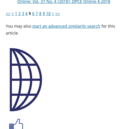
Online: Vol. 37 No. 4 (2018): DPCE Online 4-2018
<<
<
1
2
3
4
5
6
7
8
9
10
>
>>
You may also
start an advanced similarity search
for this
article.