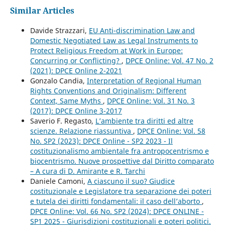
Similar Articles
Davide Strazzari,
EU Anti-discrimination Law and
Domestic Negotiated Law as Legal Instruments to
Protect Religious Freedom at Work in Europe:
Concurring or Conflicting?
,
DPCE Online: Vol. 47 No. 2
(2021): DPCE Online 2-2021
Gonzalo Candia,
Interpretation of Regional Human
Rights Conventions and Originalism: Different
Context, Same Myths
,
DPCE Online: Vol. 31 No. 3
(2017): DPCE Online 3-2017
Saverio F. Regasto,
L’ambiente tra diritti ed altre
scienze. Relazione riassuntiva
,
DPCE Online: Vol. 58
No. SP2 (2023): DPCE Online - SP2 2023 - Il
costituzionalismo ambientale fra antropocentrismo e
biocentrismo. Nuove prospettive dal Diritto comparato
– A cura di D. Amirante e R. Tarchi
Daniele Camoni,
A ciascuno il suo? Giudice
costituzionale e Legislatore tra separazione dei poteri
e tutela dei diritti fondamentali: il caso dell’aborto
,
DPCE Online: Vol. 66 No. SP2 (2024): DPCE ONLINE -
SP1 2025 - Giurisdizioni costituzionali e poteri politici.