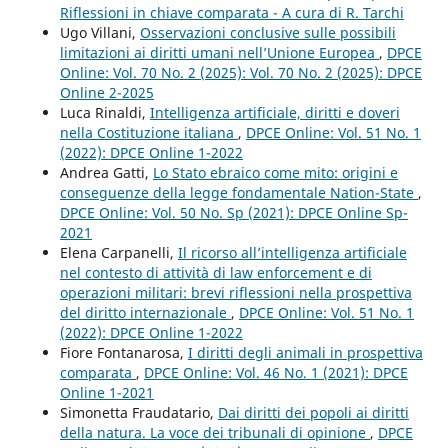
Riflessioni in chiave comparata - A cura di R. Tarchi
Ugo Villani,
Osservazioni conclusive sulle possibili
limitazioni ai diritti umani nell’Unione Europea
,
DPCE
Online: Vol. 70 No. 2 (2025): Vol. 70 No. 2 (2025): DPCE
Online 2-2025
Luca Rinaldi,
Intelligenza artificiale, diritti e doveri
nella Costituzione italiana
,
DPCE Online: Vol. 51 No. 1
(2022): DPCE Online 1-2022
Andrea Gatti,
Lo Stato ebraico come mito: origini e
conseguenze della legge fondamentale Nation-State
,
DPCE Online: Vol. 50 No. Sp (2021): DPCE Online Sp-
2021
Elena Carpanelli,
Il ricorso all’intelligenza artificiale
nel contesto di attività di law enforcement e di
operazioni militari: brevi riflessioni nella prospettiva
del diritto internazionale
,
DPCE Online: Vol. 51 No. 1
(2022): DPCE Online 1-2022
Fiore Fontanarosa,
I diritti degli animali in prospettiva
comparata
,
DPCE Online: Vol. 46 No. 1 (2021): DPCE
Online 1-2021
Simonetta Fraudatario,
Dai diritti dei popoli ai diritti
della natura. La voce dei tribunali di opinione
,
DPCE