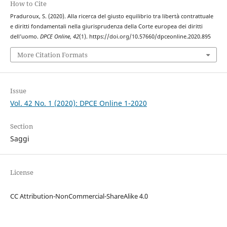
How to Cite
Praduroux, S. (2020). Alla ricerca del giusto equilibrio tra libertà contrattuale
e diritti fondamentali nella giurisprudenza della Corte europea dei diritti
dell’uomo.
DPCE Online
,
42
(1). https://doi.org/10.57660/dpceonline.2020.895
More Citation Formats
Issue
Vol. 42 No. 1 (2020): DPCE Online 1-2020
Section
Saggi
License
CC Attribution-NonCommercial-ShareAlike 4.0