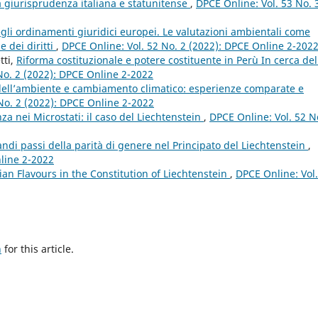
la giurisprudenza italiana e statunitense
,
DPCE Online: Vol. 53 No. 
gli ordinamenti giuridici europei. Le valutazioni ambientali come
e dei diritti
,
DPCE Online: Vol. 52 No. 2 (2022): DPCE Online 2-202
tti,
Riforma costituzionale e potere costituente in Perù In cerca del
No. 2 (2022): DPCE Online 2-2022
 dell’ambiente e cambiamento climatico: esperienze comparate e
No. 2 (2022): DPCE Online 2-2022
za nei Microstati: il caso del Liechtenstein
,
DPCE Online: Vol. 52 N
andi passi della parità di genere nel Principato del Liechtenstein
,
nline 2-2022
an Flavours in the Constitution of Liechtenstein
,
DPCE Online: Vol.
h
for this article.