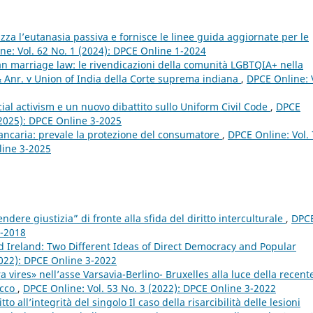
za l’eutanasia passiva e fornisce le linee guida aggiornate per le
ne: Vol. 62 No. 1 (2024): DPCE Online 1-2024
n marriage law: le rivendicazioni della comunità LGBTQIA+ nella
 Anr. v Union of India della Corte suprema indiana
,
DPCE Online: 
icial activism e un nuovo dibattito sullo Uniform Civil Code
,
DPCE
 (2025): DPCE Online 3-2025
bancaria: prevale la protezione del consumatore
,
DPCE Online: Vol.
line 3-2025
ndere giustizia” di fronte alla sfida del diritto interculturale
,
DPC
4-2018
d Ireland: Two Different Ideas of Direct Democracy and Popular
2022): DPCE Online 3-2022
a vires» nell’asse Varsavia-Berlino- Bruxelles alla luce della recent
acco
,
DPCE Online: Vol. 53 No. 3 (2022): DPCE Online 3-2022
tto all’integrità del singolo Il caso della risarcibilità delle lesioni