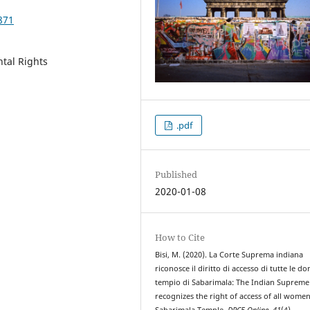
871
tal Rights
.pdf
Published
2020-01-08
How to Cite
Bisi, M. (2020). La Corte Suprema indiana
riconosce il diritto di accesso di tutte le do
tempio di Sabarimala: The Indian Supreme
recognizes the right of access of all women
Sabarimala Temple.
DPCE Online
,
41
(4).