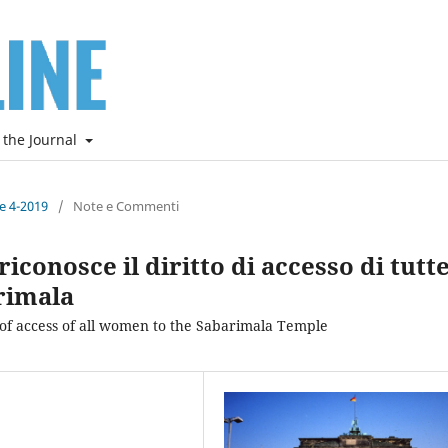
 the Journal
ne 4-2019
/
Note e Commenti
conosce il diritto di accesso di tutt
rimala
of access of all women to the Sabarimala Temple