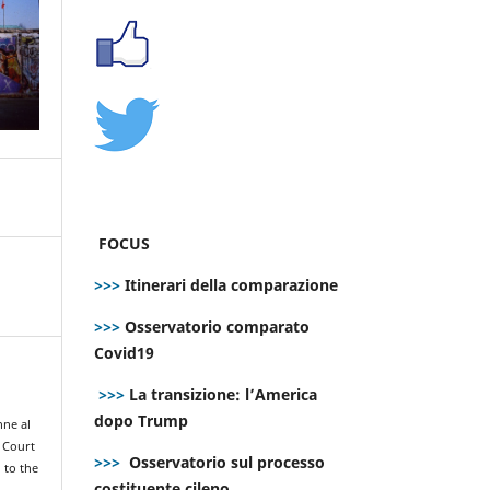
FOCUS
>>>
Itinerari della comparazione
>>>
Osservatorio comparato
Covid19
>>>
La transizione: l’America
dopo Trump
nne al
 Court
>>>
Osservatorio sul processo
 to the
costituente cileno