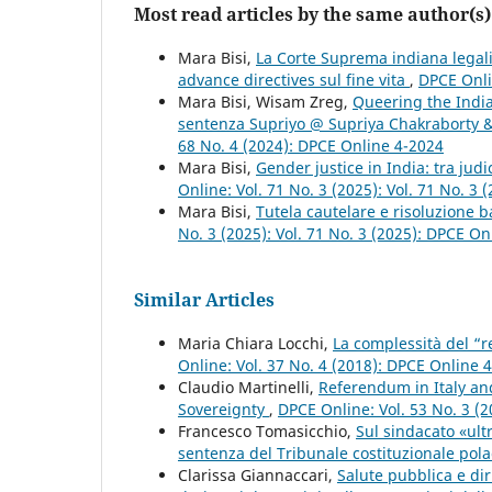
Most read articles by the same author(s)
Mara Bisi,
La Corte Suprema indiana legaliz
advance directives sul fine vita
,
DPCE Onli
Mara Bisi, Wisam Zreg,
Queering the India
sentenza Supriyo @ Supriya Chakraborty &
68 No. 4 (2024): DPCE Online 4-2024
Mara Bisi,
Gender justice in India: tra jud
Online: Vol. 71 No. 3 (2025): Vol. 71 No. 3
Mara Bisi,
Tutela cautelare e risoluzione 
No. 3 (2025): Vol. 71 No. 3 (2025): DPCE On
Similar Articles
Maria Chiara Locchi,
La complessità del “re
Online: Vol. 37 No. 4 (2018): DPCE Online 
Claudio Martinelli,
Referendum in Italy an
Sovereignty
,
DPCE Online: Vol. 53 No. 3 (
Francesco Tomasicchio,
Sul sindacato «ultr
sentenza del Tribunale costituzionale pol
Clarissa Giannaccari,
Salute pubblica e diri