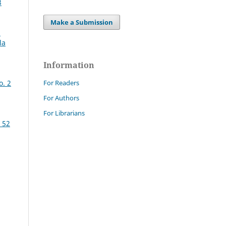
3
Make a Submission
2
la
Information
For Readers
o. 2
For Authors
For Librarians
 52