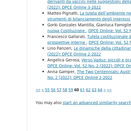
derivanti da vaccini nelle suggestioni del
(2022): DPCE Online 3-2022
Matteo Pignatti,
La tutela dell’ambiente ne
strumenti di bilanciamento degli interessi 
Gorki Gonzales Mantilla, Gianluca Famiglie
nuova Costituzione
,
DPCE Online: Vol. 52 
Francesco Gallarati,
Tutela costituzionale
prospettive interne
,
DPCE Online: Vol. 52 
Lino Panzeri,
Le dinamiche della cittadinan
(2022): DPCE Online 2-2022
Angelica Gerosa,
Verso Vaduz: piccoli e gr
DPCE Online: Vol. 52 No. 2 (2022): DPCE O
Anna Gamper,
The Two Centennials: Austri
No. 2 (2022): DPCE Online 2-2022
<<
<
55
56
57
58
59
60
61
62
63
64
>
>>
You may also
start an advanced similarity searc