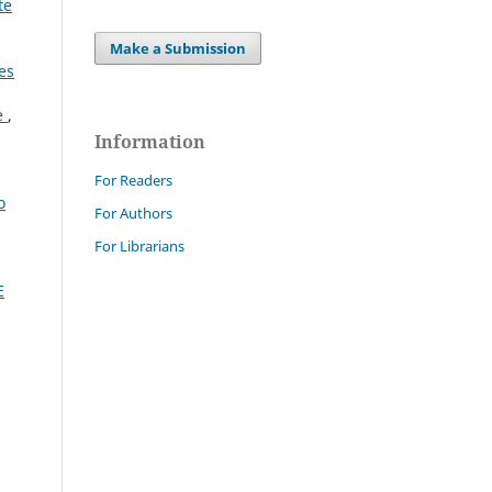
te
Make a Submission
es
ve
,
Information
For Readers
o
For Authors
For Librarians
E