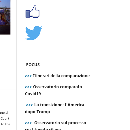
FOCUS
>>>
Itinerari della comparazione
>>>
Osservatorio comparato
Covid19
>>>
La transizione: l’America
dopo Trump
nne al
 Court
>>>
Osservatorio sul processo
 to the
costituente cileno