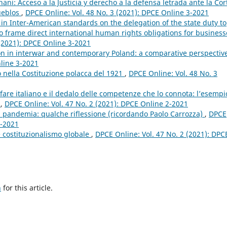
ni: Acceso a la Justicia y derecho a la defensa letrada ante la Cor
ueblos
,
DPCE Online: Vol. 48 No. 3 (2021): DPCE Online 3-2021
n Inter-American standards on the delegation of the state duty to
to frame direct international human rights obligations for business
 (2021): DPCE Online 3-2021
ion in interwar and contemporary Poland: a comparative perspecti
nline 3-2021
 nella Costituzione polacca del 1921
,
DPCE Online: Vol. 48 No. 3
lfare italiano e il dedalo delle competenze che lo connota: l’esempi
i
,
DPCE Online: Vol. 47 No. 2 (2021): DPCE Online 2-2021
a pandemia: qualche riflessione (ricordando Paolo Carrozza)
,
DPCE
2-2021
 costituzionalismo globale
,
DPCE Online: Vol. 47 No. 2 (2021): DPC
h
for this article.