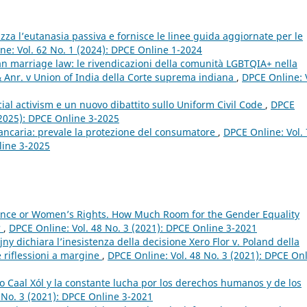
za l’eutanasia passiva e fornisce le linee guida aggiornate per le
ne: Vol. 62 No. 1 (2024): DPCE Online 1-2024
n marriage law: le rivendicazioni della comunità LGBTQIA+ nella
 Anr. v Union of India della Corte suprema indiana
,
DPCE Online: 
icial activism e un nuovo dibattito sullo Uniform Civil Code
,
DPCE
 (2025): DPCE Online 3-2025
bancaria: prevale la protezione del consumatore
,
DPCE Online: Vol.
line 3-2025
nce or Women’s Rights. How Much Room for the Gender Equality
?
,
DPCE Online: Vol. 48 No. 3 (2021): DPCE Online 3-2021
jny dichiara l’inesistenza della decisione Xero Flor v. Poland della
e riflessioni a margine
,
DPCE Online: Vol. 48 No. 3 (2021): DPCE On
o Caal Xól y la constante lucha por los derechos humanos y de los
 No. 3 (2021): DPCE Online 3-2021