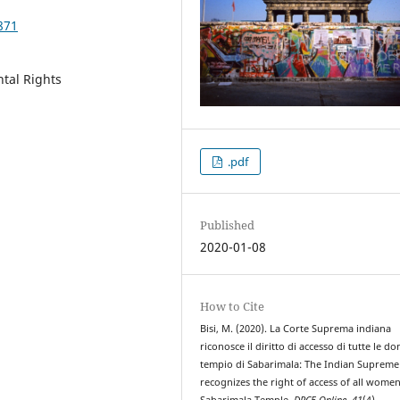
871
tal Rights
.pdf
Published
2020-01-08
How to Cite
Bisi, M. (2020). La Corte Suprema indiana
riconosce il diritto di accesso di tutte le do
tempio di Sabarimala: The Indian Supreme
recognizes the right of access of all women
Sabarimala Temple.
DPCE Online
,
41
(4).