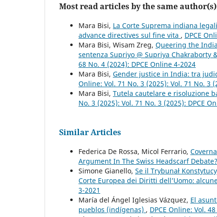
Most read articles by the same author(s)
Mara Bisi,
La Corte Suprema indiana legaliz
advance directives sul fine vita
,
DPCE Onli
Mara Bisi, Wisam Zreg,
Queering the India
sentenza Supriyo @ Supriya Chakraborty &
68 No. 4 (2024): DPCE Online 4-2024
Mara Bisi,
Gender justice in India: tra jud
Online: Vol. 71 No. 3 (2025): Vol. 71 No. 3
Mara Bisi,
Tutela cautelare e risoluzione 
No. 3 (2025): Vol. 71 No. 3 (2025): DPCE On
Similar Articles
Federica De Rossa, Micol Ferrario,
Coverna
Argument In The Swiss Headscarf Debate
Simone Gianello,
Se il Trybunał Konstytucy
Corte Europea dei Diritti dell’Uomo: alcun
3-2021
María del Ángel Iglesias Vázquez,
El asunt
pueblos (indígenas)
,
DPCE Online: Vol. 48