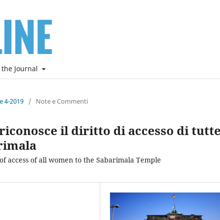
 the Journal
ne 4-2019
/
Note e Commenti
conosce il diritto di accesso di tutt
rimala
of access of all women to the Sabarimala Temple