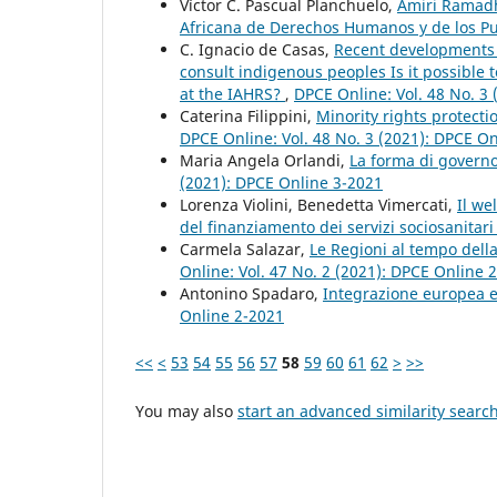
Víctor C. Pascual Planchuelo,
Amiri Ramadha
Africana de Derechos Humanos y de los P
C. Ignacio de Casas,
Recent developments i
consult indigenous peoples Is it possible 
at the IAHRS?
,
DPCE Online: Vol. 48 No. 3
Caterina Filippini,
Minority rights protect
DPCE Online: Vol. 48 No. 3 (2021): DPCE O
Maria Angela Orlandi,
La forma di governo
(2021): DPCE Online 3-2021
Lorenza Violini, Benedetta Vimercati,
Il we
del finanziamento dei servizi sociosanitar
Carmela Salazar,
Le Regioni al tempo dell
Online: Vol. 47 No. 2 (2021): DPCE Online 
Antonino Spadaro,
Integrazione europea e
Online 2-2021
<<
<
53
54
55
56
57
58
59
60
61
62
>
>>
You may also
start an advanced similarity searc