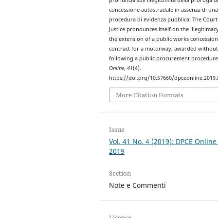
concessione autostradale in assenza di un
procedura di evidenza pubblica: The Court
Justice pronounces itself on the illegitimac
the extension of a public works concessio
contract for a motorway, awarded withou
following a public procurement procedur
Online
,
41
(4).
https://doi.org/10.57660/dpceonline.2019.
More Citation Formats
Issue
Vol. 41 No. 4 (2019): DPCE Online
2019
Section
Note e Commenti
License