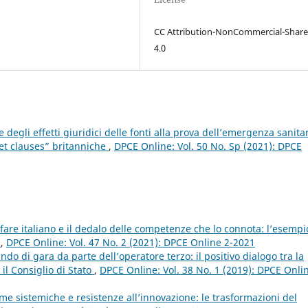
CC Attribution-NonCommercial-Share
4.0
 degli effetti giuridici delle fonti alla prova dell’emergenza sanitar
set clauses” britanniche
,
DPCE Online: Vol. 50 No. Sp (2021): DPCE
lfare italiano e il dedalo delle competenze che lo connota: l’esempi
i
,
DPCE Online: Vol. 47 No. 2 (2021): DPCE Online 2-2021
do di gara da parte dell’operatore terzo: il positivo dialogo tra la
 il Consiglio di Stato
,
DPCE Online: Vol. 38 No. 1 (2019): DPCE Onli
me sistemiche e resistenze all’innovazione: le trasformazioni del