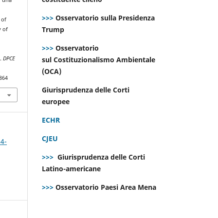
a
>>>
Osservatorio sulla Presidenza
 of
Trump
y of
n
>>>
Osservatorio
t
e.
DPCE
sul Costituzionalismo Ambientale
(OCA)
864
Giurisprudenza delle Corti
europee
ECHR
CJEU
 4-
>>>
Giurisprudenza delle Corti
Latino-americane
>>>
Osservatorio Paesi Area Mena