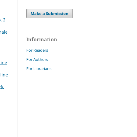
Make a Submission
. 2
nale
Information
For Readers
For Authors
line
For Librarians
line
tà,