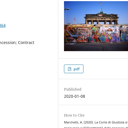
864
ncession; Contract
.pdf
Published
2020-01-08
How to Cite
Marchetti, A. (2020). La Corte di Giustizia si
pronuncia sull’illegittimità della proroga d