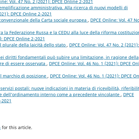
ne: Vol. 47 No. 2 (2021): DPCE Online 2-2021
 semplificazione amministrativa. Alla ricerca di nuovi modelli di
2021): DPCE Online 2-2021
convenzionale della Carta sociale europea
,
DPCE Online: Vol. 47 No
a la Federazione Russa e la CEDU alla luce della riforma costituzio
1): DPCE Online 2-2021
 plurale della laicità dello stato
,
DPCE Online: Vol. 47 No. 2 (2021):
ei diritti fondamentali può subire una limitazione, in ragione della
re di essere osservata
,
DPCE Online: Vol. 46 No. 1 (2021): DPCE On
del marchio di posizione
,
DPCE Online: Vol. 46 No. 1 (2021): DPCE On
 servizi postali: nuove indicazioni in materia di ricevibilità, riferibili
ione dell’ordinamento interno come a precedente vincolante
,
DPCE
1-2021
h
for this article.