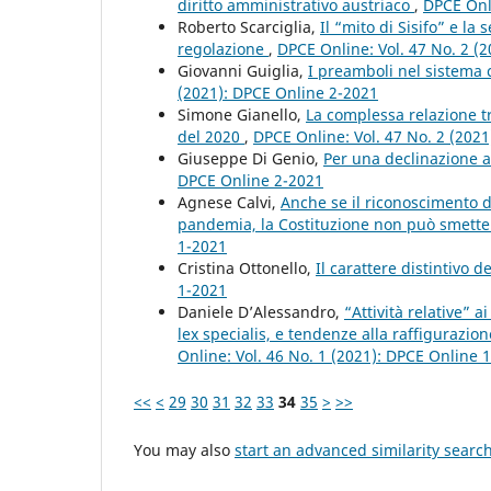
diritto amministrativo austriaco
,
DPCE Onli
Roberto Scarciglia,
Il “mito di Sisifo” e la
regolazione
,
DPCE Online: Vol. 47 No. 2 (
Giovanni Guiglia,
I preamboli nel sistema 
(2021): DPCE Online 2-2021
Simone Gianello,
La complessa relazione tr
del 2020
,
DPCE Online: Vol. 47 No. 2 (202
Giuseppe Di Genio,
Per una declinazione al
DPCE Online 2-2021
Agnese Calvi,
Anche se il riconoscimento d
pandemia, la Costituzione non può smette
1-2021
Cristina Ottonello,
Il carattere distintivo 
1-2021
Daniele D’Alessandro,
“Attività relative” ai
lex specialis, e tendenze alla raffiguraz
Online: Vol. 46 No. 1 (2021): DPCE Online 
<<
<
29
30
31
32
33
34
35
>
>>
You may also
start an advanced similarity searc