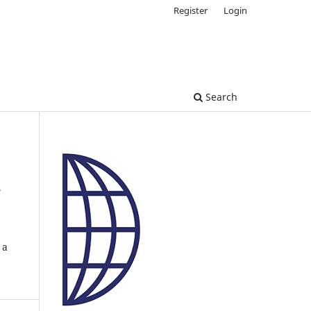
Register
Login
Search
a
 a