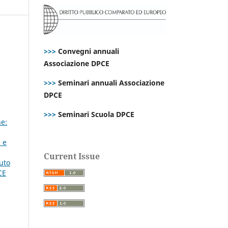
>>>
Convegni annuali
Associazione DPCE
>>>
Seminari annuali Associazione
DPCE
>>>
Seminari Scuola DPCE
e:
à e
Current Issue
uto
CE
,