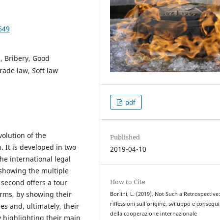
649
s, Bribery, Good
rade law, Soft law
pdf
volution of the
Published
. It is developed in two
2019-04-10
he international legal
 showing the multiple
How to Cite
second offers a tour
orms, by showing their
Borlini, L. (2019). Not Such a Retrospective
riflessioni sull’origine, sviluppo e consegu
 and, ultimately, their
della cooperazione internazionale
 highlighting their main