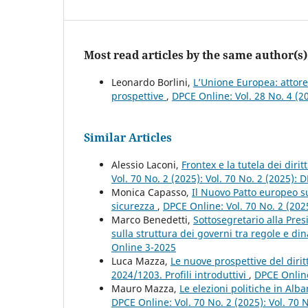
Most read articles by the same author(s)
Leonardo Borlini,
L’Unione Europea: attore 
prospettive
,
DPCE Online: Vol. 28 No. 4 (
Similar Articles
Alessio Laconi,
Frontex e la tutela dei diri
Vol. 70 No. 2 (2025): Vol. 70 No. 2 (2025):
Monica Capasso,
Il Nuovo Patto europeo sul
sicurezza
,
DPCE Online: Vol. 70 No. 2 (202
Marco Benedetti,
Sottosegretario alla Pre
sulla struttura dei governi tra regole e d
Online 3-2025
Luca Mazza,
Le nuove prospettive del diri
2024/1203. Profili introduttivi
,
DPCE Online
Mauro Mazza,
Le elezioni politiche in Al
DPCE Online: Vol. 70 No. 2 (2025): Vol. 70