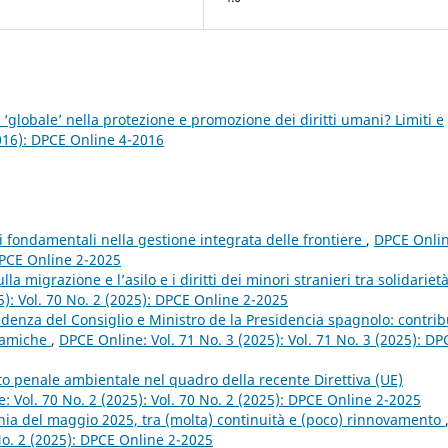
‘globale’ nella protezione e promozione dei diritti umani? Limiti e
2016): DPCE Online 4-2016
tti fondamentali nella gestione integrata delle frontiere
,
DPCE Onlin
 DPCE Online 2-2025
la migrazione e l’asilo e i diritti dei minori stranieri tra solidariet
5): Vol. 70 No. 2 (2025): DPCE Online 2-2025
sidenza del Consiglio e Ministro de la Presidencia spagnolo: contrib
inamiche
,
DPCE Online: Vol. 71 No. 3 (2025): Vol. 71 No. 3 (2025): DP
tto penale ambientale nel quadro della recente Direttiva (UE)
: Vol. 70 No. 2 (2025): Vol. 70 No. 2 (2025): DPCE Online 2-2025
bania del maggio 2025, tra (molta) continuità e (poco) rinnovamento
 No. 2 (2025): DPCE Online 2-2025