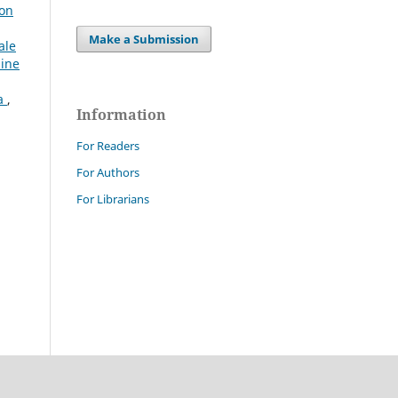
 on
Make a Submission
ale
line
ia
,
Information
For Readers
For Authors
For Librarians