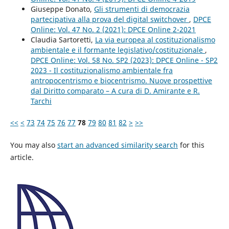
Giuseppe Donato,
Gli strumenti di democrazia
partecipativa alla prova del digital switchover
,
DPCE
Online: Vol. 47 No. 2 (2021): DPCE Online 2-2021
Claudia Sartoretti,
La via europea al costituzionalismo
ambientale e il formante legislativo/costituzionale
,
DPCE Online: Vol. 58 No. SP2 (2023): DPCE Online - SP2
2023 - Il costituzionalismo ambientale fra
antropocentrismo e biocentrismo. Nuove prospettive
dal Diritto comparato – A cura di D. Amirante e R.
Tarchi
<<
<
73
74
75
76
77
78
79
80
81
82
>
>>
You may also
start an advanced similarity search
for this
article.