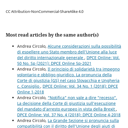
CC Attribution-NonCommercial-ShareAlike 4.0
Most read articles by the same author(s)
Andrea Circolo,
Alcune considerazioni sulla possibilità
di espellere uno Stato membro dell’Unione alla luce
del diritto internazionale generale
,
DPCE Online: Vol.
50 No. Sp (2021): DPCE Online Sp-2021
Andrea Circolo,
Il principio di solidarietà tra impegno
volontario e obbligo giuridico. La pronuncia della
Corte di giustizia (GS) nel caso Slovacchia e Ungheria
c. Consiglio
,
DPCE Online: Vol. 34 No. 1 (2018): DPCE
Online 1-2018
Andrea Circolo,
“Notifica” non vale a dire “recesso”.
La decisione della Corte di giustizia sull’esecuzione
del mandato d’arresto europeo in vista della Brexit
,
DPCE Online: Vol. 37 No. 4 (2018): DPCE Online 4-2018
Andrea Circolo,
La Grande Sezione si pronuncia sulla
compatibilità con il diritto dell’Unione degli aiuti di