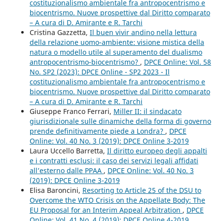
costituzionalismo ambientale fra antropocentrismo e
biocentrismo. Nuove prospettive dal Diritto comparato
– A cura di D. Amirante e R. Tarchi
Cristina Gazzetta,
Il buen vivir andino nella lettura
della relazione uomo-ambiente: visione mistica della
natura o modello utile al superamento del dualismo
antropocentrismo-biocentrismo?
,
DPCE Online: Vol. 58
No. SP2 (2023): DPCE Online - SP2 2023 - Il
costituzionalismo ambientale fra antropocentrismo e
biocentrismo. Nuove prospettive dal Diritto comparato
– A cura di D. Amirante e R. Tarchi
Giuseppe Franco Ferrari,
Miller II: il sindacato
giurisdizionale sulle dinamiche della forma di governo
prende definitivamente piede a Londra?
,
DPCE
Online: Vol. 40 No. 3 (2019): DPCE Online 3-2019
Laura Uccello Barretta,
Il diritto europeo degli appalti
e i contratti esclusi: il caso dei servizi legali affidati
all’esterno dalle PPAA
,
DPCE Online: Vol. 40 No. 3
(2019): DPCE Online 3-2019
Elisa Baroncini,
Resorting to Article 25 of the DSU to
Overcome the WTO Crisis on the Appellate Body: The
EU Proposal for an Interim Appeal Arbitration
,
DPCE
Online: Vol. 41 No. 4 (2019): DPCE Online 4-2019