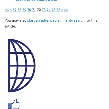
<<
<
67
68
69
70
71
72
73
74
75
76
>
>>
You may also
start an advanced similarity search
for this
article.