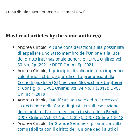
CC Attribution-NonCommercial-ShareAlike 4.0
Most read articles by the same author(s)
Andrea Circolo,
Alcune considerazioni sulla possibilità
di espellere uno Stato membro dell’Unione alla luce
del diritto internazionale generale
,
DPCE Online: Vol.
50 No. Sp (2021): DPCE Online Sp-2021
Andrea Circolo,
Il principio di solidarietà tra impegno
volontario e obbligo giuridico. La pronuncia della
Corte di giustizia (GS) nel caso Slovacchia e Ungheria
c. Consiglio
,
DPCE Online: Vol. 34 No. 1 (2018): DPCE
Online 1-2018
Andrea Circolo,
“Notifica” non vale a dire “recesso”.
La decisione della Corte di giustizia sull’esecuzione
del mandato d’arresto europeo in vista della Brexit
,
DPCE Online: Vol. 37 No. 4 (2018): DPCE Online 4-2018
Andrea Circolo,
La Grande Sezione si pronuncia sulla
compatibilità con il diritto dell’Unione degli aiuti di