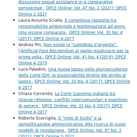
discussing sexual assistance in a comparative
perspective
,
DPCE Online: Vol. 47 No. 2 (2021): DPCE
Online 2-2021
Laura Assunta Scialla,
Il complesso rapporto tra
responsabilità ambientale e legittimazione ad agire.
Una visione comparata
,
DPCE Online: Vol. 33 No. 4
(2017): DPCE Online 4-2017
Andrea Pin,
Non esiste la “pallottola d’argento”:
l’Artificial Face Recognition al vaglio giudiziario per la
prima volta
,
DPCE Online: Vol. 41 No. 4 (2019): DPCE
Online 4-2019
Luca Paladini,
Una nuova tappa nella giurisprudenza
della Corte IDH: la giustiziabilità diretta del diritto al
lavoro
,
DPCE Online: Vol. 33 No. 4 (2017): DPCE Online
4-2017
Chiara Correndo,
La Corte Suprema indiana tra
istanze religiose, conflitti intercomunitari e questioni
di genere
,
DPCE Online: Vol. 33 No. 4 (2017): DPCE
Online 4-2017
Roberto Scarciglia,
Il “mito di Sisifo” e la
semplificazione amministrativa. Alla ricerca di nuovi
modelli di regolazione
,
DPCE Online: Vol. 47 No. 2
(2021): DPCE Online 2-2021