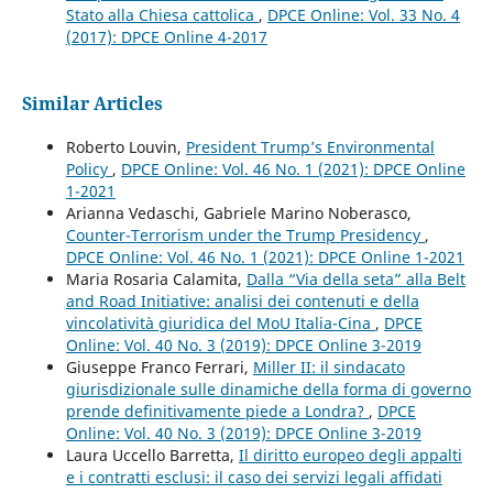
Stato alla Chiesa cattolica
,
DPCE Online: Vol. 33 No. 4
(2017): DPCE Online 4-2017
Similar Articles
Roberto Louvin,
President Trump’s Environmental
Policy
,
DPCE Online: Vol. 46 No. 1 (2021): DPCE Online
1-2021
Arianna Vedaschi, Gabriele Marino Noberasco,
Counter-Terrorism under the Trump Presidency
,
DPCE Online: Vol. 46 No. 1 (2021): DPCE Online 1-2021
Maria Rosaria Calamita,
Dalla “Via della seta” alla Belt
and Road Initiative: analisi dei contenuti e della
vincolatività giuridica del MoU Italia-Cina
,
DPCE
Online: Vol. 40 No. 3 (2019): DPCE Online 3-2019
Giuseppe Franco Ferrari,
Miller II: il sindacato
giurisdizionale sulle dinamiche della forma di governo
prende definitivamente piede a Londra?
,
DPCE
Online: Vol. 40 No. 3 (2019): DPCE Online 3-2019
Laura Uccello Barretta,
Il diritto europeo degli appalti
e i contratti esclusi: il caso dei servizi legali affidati