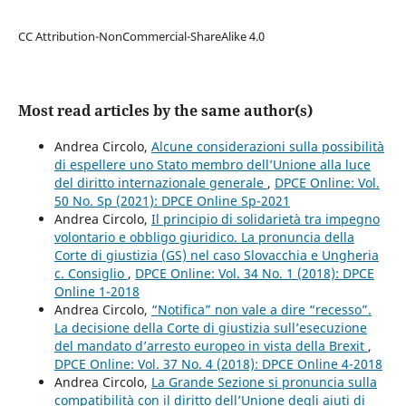
CC Attribution-NonCommercial-ShareAlike 4.0
Most read articles by the same author(s)
Andrea Circolo,
Alcune considerazioni sulla possibilità
di espellere uno Stato membro dell’Unione alla luce
del diritto internazionale generale
,
DPCE Online: Vol.
50 No. Sp (2021): DPCE Online Sp-2021
Andrea Circolo,
Il principio di solidarietà tra impegno
volontario e obbligo giuridico. La pronuncia della
Corte di giustizia (GS) nel caso Slovacchia e Ungheria
c. Consiglio
,
DPCE Online: Vol. 34 No. 1 (2018): DPCE
Online 1-2018
Andrea Circolo,
“Notifica” non vale a dire “recesso”.
La decisione della Corte di giustizia sull’esecuzione
del mandato d’arresto europeo in vista della Brexit
,
DPCE Online: Vol. 37 No. 4 (2018): DPCE Online 4-2018
Andrea Circolo,
La Grande Sezione si pronuncia sulla
compatibilità con il diritto dell’Unione degli aiuti di