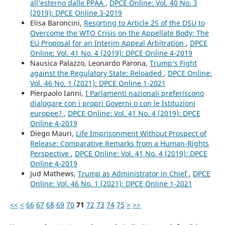
all’esterno dalle PPAA
,
DPCE Online: Vol. 40 No. 3
(2019): DPCE Online 3-2019
Elisa Baroncini,
Resorting to Article 25 of the DSU to
Overcome the WTO Crisis on the Appellate Body: The
EU Proposal for an Interim Appeal Arbitration
,
DPCE
Online: Vol. 41 No. 4 (2019): DPCE Online 4-2019
Nausica Palazzo, Leonardo Parona,
Trump’s Fight
against the Regulatory State: Reloaded
,
DPCE Online:
Vol. 46 No. 1 (2021): DPCE Online 1-2021
Pierpaolo Ianni,
I Parlamenti nazionali preferiscono
dialogare con i propri Governi o con le Istituzioni
europee?
,
DPCE Online: Vol. 41 No. 4 (2019): DPCE
Online 4-2019
Diego Mauri,
Life Imprisonment Without Prospect of
Release: Comparative Remarks from a Human-Rights
Perspective
,
DPCE Online: Vol. 41 No. 4 (2019): DPCE
Online 4-2019
Jud Mathews,
Trump as Administrator in Chief
,
DPCE
Online: Vol. 46 No. 1 (2021): DPCE Online 1-2021
<<
<
66
67
68
69
70
71
72
73
74
75
>
>>