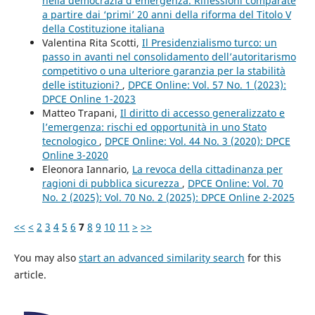
nella democrazia d’emergenza. Riflessioni comparate
a partire dai ‘primi’ 20 anni della riforma del Titolo V
della Costituzione italiana
Valentina Rita Scotti,
Il Presidenzialismo turco: un
passo in avanti nel consolidamento dell’autoritarismo
competitivo o una ulteriore garanzia per la stabilità
delle istituzioni?
,
DPCE Online: Vol. 57 No. 1 (2023):
DPCE Online 1-2023
Matteo Trapani,
Il diritto di accesso generalizzato e
l’emergenza: rischi ed opportunità in uno Stato
tecnologico
,
DPCE Online: Vol. 44 No. 3 (2020): DPCE
Online 3-2020
Eleonora Iannario,
La revoca della cittadinanza per
ragioni di pubblica sicurezza
,
DPCE Online: Vol. 70
No. 2 (2025): Vol. 70 No. 2 (2025): DPCE Online 2-2025
<<
<
2
3
4
5
6
7
8
9
10
11
>
>>
You may also
start an advanced similarity search
for this
article.