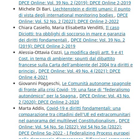
DPCE Online: Vol. 39 No. 2 (2019): DPCE Online 2-2019
Michele Di Bari,
Liechtenstein e diritti umani: il punto
di vista degli international monitoring bodies
,
DPCE
Online: Vol. 52 No. 2 (2022): DPCE Online 2-2022
Chiara Casiello, Maria Elisabetta Venditti,
Il caso
Diciotti: tra obblighi di soccorso in mare e garanzia
dei diritti fondamentali
,
DPCE Online: Vol. 39 No. 2
(2019): DPCE Online 2-2019
Alessia-Ottavia Cozzi,
La modifica degli artt. 9 e 41
Cost. in tema di ambiente: spunti dal dibattito
francese sulla Carta dell’ambiente del 2004 tra diritti e
principi
,
DPCE Online: Vol. 49 No. 4 (2021): DPCE
Online 4-2021
Giovanni Poggeschi,
Le Comunità autonome spagnole
di fronte alla crisi Covid- 19: una fase di “federalismo
autonómico” per la Spagna
,
DPCE Online: Vol. 43 No.
2 (2020): DPCE Online 2-2020
Marta Addis,
Covid-19 e diritti fondamentali: una
comparazione tra cittadini dell’UE ed extracomunitari
nel panorama del multilevel Constitutionalism
,
DPCE
Online: Vol. 54 No. Sp (2022): Vol 54 No Sp (2022):
DPCE Online Sp-2022 - I Federalizing Process europei