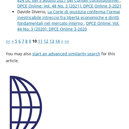
824 DC del 5 agosto 2021 del Conseil constitutionnel
,
DPCE Online: Vol. 48 No. 3 (2021): DPCE Online 3-2021
Davide Diverio,
La Corte di giustizia conferma l’ormai
inestricabile intreccio fra libertà economiche e diritti
fondamentali nel mercato interno
,
DPCE Online: Vol.
44 No. 3 (2020): DPCE Online 3-2020
<<
<
5
6
7
8
9
10
11
12
13
14
>
>>
You may also
start an advanced similarity search
for this
article.