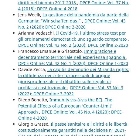
diritti nel biennio 2017-2018
,
DPCE Online: Vol. 37 No.
4 (2018): DPCE Online 4-2018
Jens Woelk,
La gestione della pandemia da parte della
Germania: “Wir schaffen das!”
,
DPCE Online: Vol. 43
No. 2 (2020): DPCE Online 2-2020
Arianna Vedaschi,
Il Covid-19, l’ultimo stress test per
gli ordinamenti democratici: uno sguardo comparato
,
DPCE Online: Vol. 43 No. 2 (2020): DPCE Online 2-2020
Francesco Emanuele Grisostolo,
Immigrazione e
decentramento territoriale nell’esperienza spagnola
,
DPCE Online: Vol. 42 No. 1 (2020): DPCE Online 1-2020
Davide Zecca,
La capitis deminutio dei Miranda rights:
la diffidenza nei criteri processuali di origine
giurisprudenziale e il dibattito sulle regole di
profilassi costituzionale
,
DPCE Online: Vol. 53 No. 3
(2022): DPCE Online 3-2022
Diego Bonetto,
Immunity vis-à-vis the ECJ. The
Potential Effects of a European ‘Counter-Limit’
Approach
,
DPCE Online: Vol. 45 No. 4 (2020): DPCE
Online 4-2020
Giorgio Grasso,
Il passe sanitaire e i diritti e le libertà
costituzionalmente garantiti nella decisione n° 2021-