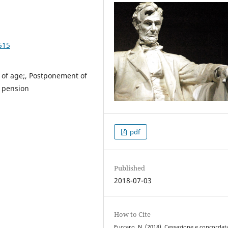
515
 of age;, Postponement of
t pension
pdf
Published
2018-07-03
How to Cite
Fuccaro, N. (2018). Cessazione e concordat