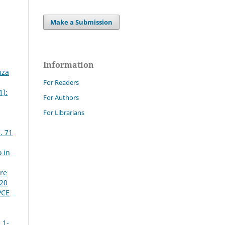
Make a Submission
Information
nza
For Readers
1):
For Authors
For Librarians
. 71
o in
ire
020
PCE
 1-