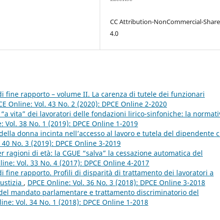
CC Attribution-NonCommercial-Share
4.0
i fine rapporto – volume II. La carenza di tutele dei funzionari
E Online: Vol. 43 No. 2 (2020): DPCE Online 2-2020
“a vita” dei lavoratori delle fondazioni lirico-sinfoniche: la normat
: Vol. 38 No. 1 (2019): DPCE Online 1-2019
della donna incinta nell’accesso al lavoro e tutela del dipendente 
. 40 No. 3 (2019): DPCE Online 3-2019
r ragioni di età: la CGUE “salva” la cessazione automatica del
ine: Vol. 33 No. 4 (2017): DPCE Online 4-2017
 fine rapporto. Profili di disparità di trattamento dei lavoratori a
iustizia
,
DPCE Online: Vol. 36 No. 3 (2018): DPCE Online 3-2018
o del mandato parlamentare e trattamento discriminatorio del
ine: Vol. 34 No. 1 (2018): DPCE Online 1-2018