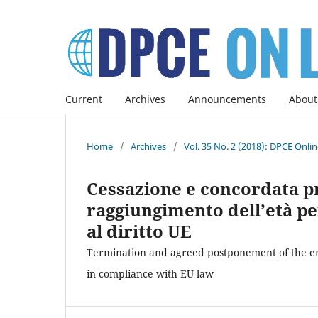
Current
Archives
Announcements
About
Home
/
Archives
/
Vol. 35 No. 2 (2018): DPCE Onli
Cessazione e concordata pr
raggiungimento dell’età p
al diritto UE
Termination and agreed postponement of the em
in compliance with EU law