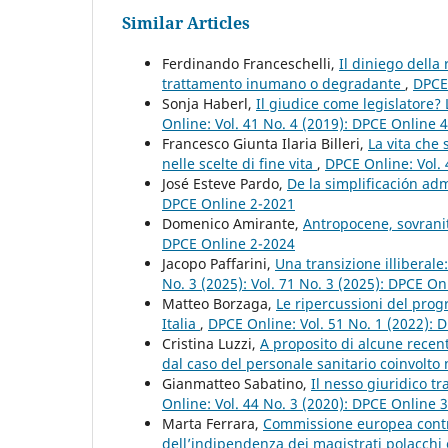
Similar Articles
Ferdinando Franceschelli,
Il diniego della 
trattamento inumano o degradante
,
DPCE 
Sonja Haberl,
Il giudice come legislatore
Online: Vol. 41 No. 4 (2019): DPCE Online 
Francesco Giunta Ilaria Billeri,
La vita che 
nelle scelte di fine vita
,
DPCE Online: Vol. 
José Esteve Pardo,
De la simplificación adm
DPCE Online 2-2021
Domenico Amirante,
Antropocene, sovranit
DPCE Online 2-2024
Jacopo Paffarini,
Una transizione illiberale
No. 3 (2025): Vol. 71 No. 3 (2025): DPCE On
Matteo Borzaga,
Le ripercussioni del progr
Italia
,
DPCE Online: Vol. 51 No. 1 (2022): 
Cristina Luzzi,
A proposito di alcune recent
dal caso del personale sanitario coinvolto 
Gianmatteo Sabatino,
Il nesso giuridico t
Online: Vol. 44 No. 3 (2020): DPCE Online 
Marta Ferrara,
Commissione europea contro 
dell’indipendenza dei magistrati polacchi 