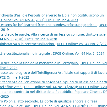
richiesta d’asilo e l’espulsione verso la Libia non costituiscono un
Online: Vol. 61 No. 4 (2023): DPCE Online 4-2023
? Lessons (to be) learned from the Bundesverfassungsgericht
,
DPCE
4-2019
sta dietro le parole. Alla ricerca di un lessico comune: diritto e scie
44 No. 3 (2020): DPCE Online 3-2020
inistrativa a la contractualización
,
DPCE Online: Vol. 47 No. 2 (202
à e costituzionalismo integrale
,
DPCE Online: Vol. 64 No. 2 (2024):
: il declino e la fine della monarchia in Portogallo
,
DPCE Online: Vol
line 3-2025
esso tecnologico e dell’Intelligenza Artificiale sui rapporti di lavor
DPCE Online 1-2022
i tendenze dell’obiezione di coscienza. Spunti di riflessione a part
nel “fine vita”
,
DPCE Online: Vol. 44 No. 3 (2020): DPCE Online 3-2
ra piano e contratto nel diritto della Repubblica Popolare Cinese
,
D
3-2020
Polonia, atto secondo. La Corte di giustizia ancora a difesa
e della Rule of Law
,
DPCE Online: Vol. 42 No. 1 (2020): DPCE Online