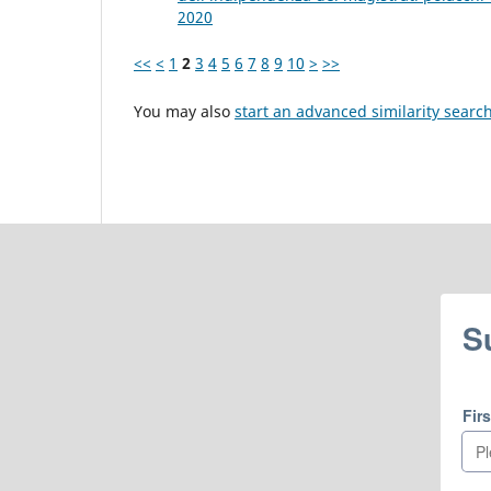
2020
<<
<
1
2
3
4
5
6
7
8
9
10
>
>>
You may also
start an advanced similarity searc