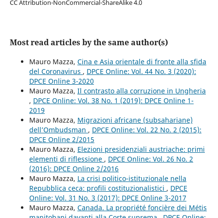
CC Attribution-NonCommercial-ShareAlike 4.0
Most read articles by the same author(s)
Mauro Mazza,
Cina e Asia orientale di fronte alla sfida
del Coronavirus
,
DPCE Online: Vol. 44 No. 3 (2020):
DPCE Online 3-2020
Mauro Mazza,
Il contrasto alla corruzione in Ungheria
,
DPCE Online: Vol. 38 No. 1 (2019): DPCE Online 1-
2019
Mauro Mazza,
Migrazioni africane (subsahariane)
dell’Ombudsman
,
DPCE Online: Vol. 22 No. 2 (2015):
DPCE Online 2/2015
Mauro Mazza,
Elezioni presidenziali austriache: primi
elementi di riflessione
,
DPCE Online: Vol. 26 No. 2
(2016): DPCE Online 2/2016
Mauro Mazza,
La crisi politico-istituzionale nella
Repubblica ceca: profili costituzionalistici
,
DPCE
Online: Vol. 31 No. 3 (2017): DPCE Online 3-2017
Mauro Mazza,
Canada. La propriété foncière dei Métis
manitobani davanti alla Corte suprema
,
DPCE Online: