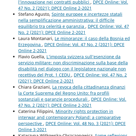
l’innovazione nei contratti pubblici
,
DPCE Online: Vol.
47 No. 2 (2021): DPCE Online 2-2021
Stefano Agusto,
Spinte europee e incertezze statali
nella semplificazione amministrativa: il difficile
equilibrio tra celerità e garanzia
,
DPCE Online: Vol. 47
No. 2 (2021): DPCE Online 2-2021
Laura Montanari,
Le minoranze: il caso della Bosnia ed
Erzegovina
,
DPCE Online: Vol. 47 No. 2 (2021): DPCE
Online 2-2021
Flavio Guella,
L’imposta svizzera sull’esenzione da
servizio militare: non discriminazione sulla base della
disabilità nel dialogo con il legislatore nazionale non
recettivo del Prot. 1 CEDU
,
DPCE Online: Vol. 47 No. 2
(2021): DPCE Online 2-2021
Chiara Graziani,
La revoca della cittadinanza dinanzi
la Corte Suprema del Regno Unito: fra profili
sostanziali e garanzie procedurali
,
DPCE Online: Vol.
47 No. 2 (2021): DPCE Online 2-2021
Caterina Filippini,
Minority rights protection in
interwar and contemporary Poland: a comparative
perspective
,
DPCE Online: Vol. 48 No. 3 (2021): DPCE
Online 3-2021
Katarzyna Witkowska-Chrzczonowicz,
Some reflexions