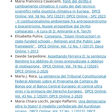
Maria Francesca Cavalcanti,
Fonti del diritto e
cambiamento climatico: il ruolo dei dati tecnico-
scientifici nella giustizia climatica in Europa
,
DPCE
Online: Vol. 58 No. SP2 (2023): DPCE Online - SP2 2023
- Il costituzionalismo ambientale fra antropocentrismo
e biocentrismo. Nuove prospettive dal Diritto
comparato – A cura di D. Amirante e R. Tarchi
Elisabetta Pulice,
Convegno. “Islam (Instruction) in
state-funded schools – Religion and the Public Law
framework”
,
DPCE Online: Vol. 12 No. 1 (2013): Dpce
Online 1-2013
Davide Sarpedone,
Aspettando Ferreira II: la sentenza
Remling tra obbligo di rinvio pregiudiziale e obbligo
di motivazione
,
DPCE Online: Vol. 74 No. 2 (2026):
DPCE Online 2-2026
María J. Roca,
La sentencia del Tribunal Constitucional
Federal Alemán sobre el Programa de Compra de
Bonos por el Banco Central Europeo: el control ultra
vires y la primacía del Derecho Europeo
,
DPCE Online:
Vol. 43 No. 2 (2020): DPCE Online 2-2020
Maria Chiara Locchi, Jacopo Paffarini,
Una democrazia
oltre lo Stato? Il modello confederale del Kurdistan
siriano
,
DPCE Online: Vol. 57 No. 1 (2023): DPCE