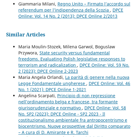
Giammaria Milani,
Regno Unito – Firmato l’accordo sul
referendum per l’indipendenza della Scozia
,
DPCE
Online: Vol. 14 No. 2 (2013): DPCE Online 2/2013
Similar Articles
Maria Moulin-Stozek, Milena Garwol, Boguslaw
Przywora,
State security versus fundamental
freedoms. Evaluating Polish legislative responses to
terrorism and radicalization
,
DPCE Online: Vol. 59 No.
2 (2023): DPCE Online 2-2023
Maria Angela Orlandi,
La parità di genere nella nuova
Legge Fondamentale ungherese
,
DPCE Online: Vol. 46
No. 1 (2021): DPCE Online 1-2021
Angelina Scarpati,
Principio di non regressione
nell’ordinamento belga e francese, tra formante
giurisprudenziale e normativo
,
DPCE Online: Vol. 58
No. SP2 (2023): DPCE Online - SP2 2023 - Il
costituzionalismo ambientale fra antropocentrismo e
biocentrismo. Nuove prospettive dal Diritto comparato
– A cura di D. Amirante e R. Tarchi