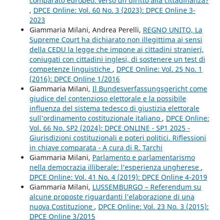
comparato europeo: verso un diritto alla cittadinanza?
,
DPCE Online: Vol. 60 No. 3 (2023): DPCE Online 3-
2023
Giammaria Milani, Andrea Perelli,
REGNO UNITO, La
Supreme Court ha dichiarato non illegittima ai sensi
della CEDU la legge che impone ai cittadini stranieri,
coniugati con cittadini inglesi, di sostenere un test di
competenze linguistiche
,
DPCE Online: Vol. 25 No. 1
(2016): DPCE Online 1/2016
Giammaria Milani,
Il Bundesverfassungsgericht come
giudice del contenzioso elettorale e la possibile
influenza del sistema tedesco di giustizia elettorale
sull’ordinamento costituzionale italiano
,
DPCE Online:
Vol. 66 No. SP2 (2024): DPCE ONLINE - SP1 2025 -
Giurisdizioni costituzionali e poteri politici. Riflessioni
in chiave comparata - A cura di R. Tarchi
Giammaria Milani,
Parlamento e parlamentarismo
nella democrazia illiberale: l’esperienza ungherese
,
DPCE Online: Vol. 41 No. 4 (2019): DPCE Online 4-2019
Giammaria Milani,
LUSSEMBURGO – Referendum su
alcune proposte riguardanti l’elaborazione di una
nuova Costituzione
,
DPCE Online: Vol. 23 No. 3 (2015):
DPCE Online 3/2015