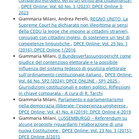
comparato europeo: verso un diritto alla cittadinanza?
,
DPCE Online: Vol. 60 No. 3 (2023): DPCE Online 3-
2023
Giammaria Milani, Andrea Perelli,
REGNO UNITO, La
Supreme Court ha dichiarato non illegittima ai sensi
della CEDU la legge che impone ai cittadini stranieri,
coniugati con cittadini inglesi, di sostenere un test di
competenze linguistiche
,
DPCE Online: Vol. 25 No. 1
(2016): DPCE Online 1/2016
Giammaria Milani,
Il Bundesverfassungsgericht come
giudice del contenzioso elettorale e la possibile
influenza del sistema tedesco di giustizia elettorale
sull’ordinamento costituzionale italiano
,
DPCE Online:
Vol. 66 No. SP2 (2024): DPCE ONLINE - SP1 2025 -
Giurisdizioni costituzionali e poteri politici. Riflessioni
in chiave comparata - A cura di R. Tarchi
Giammaria Milani,
Parlamento e parlamentarismo
nella democrazia illiberale: l’esperienza ungherese
,
DPCE Online: Vol. 41 No. 4 (2019): DPCE Online 4-2019
Giammaria Milani,
LUSSEMBURGO – Referendum su
alcune proposte riguardanti l’elaborazione di una
nuova Costituzione
,
DPCE Online: Vol. 23 No. 3 (2015):
DPCE Online 3/2015