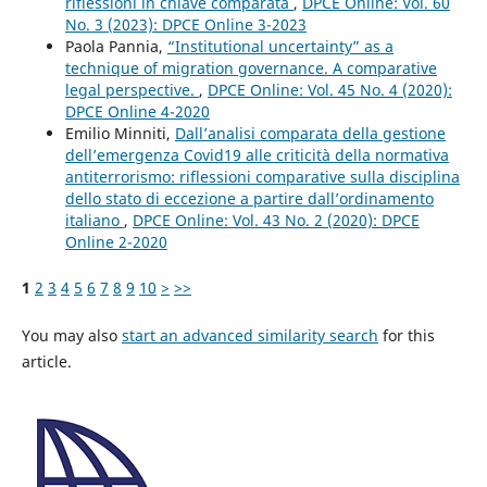
riflessioni in chiave comparata
,
DPCE Online: Vol. 60
No. 3 (2023): DPCE Online 3-2023
Paola Pannia,
“Institutional uncertainty” as a
technique of migration governance. A comparative
legal perspective.
,
DPCE Online: Vol. 45 No. 4 (2020):
DPCE Online 4-2020
Emilio Minniti,
Dall’analisi comparata della gestione
dell’emergenza Covid19 alle criticità della normativa
antiterrorismo: riflessioni comparative sulla disciplina
dello stato di eccezione a partire dall’ordinamento
italiano
,
DPCE Online: Vol. 43 No. 2 (2020): DPCE
Online 2-2020
1
2
3
4
5
6
7
8
9
10
>
>>
You may also
start an advanced similarity search
for this
article.