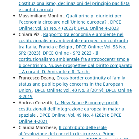
Costituzionalismo, declinazioni del principio pacifista
e conflitti armati
Massimiliano Montini,
Quali principi giuridici per
l’economia circolare nell’Unione europea?
,
DPCE
Online: Vol. 61 No. 4 (2023): DPCE Online 4-2023
Chiara Pizi,
Rapporto tra economia e ambiente nel
costituzionalismo ambientale europeo: un confronto
tra Italia, Francia e Belgio
,
DPCE Online: Vol. 58 No.
SP2 (2023): DPCE Online - SP2 2023 - Il
costituzionalismo ambientale fra antropocentrismo e
biocentrismo. Nuove prospettive dal Diritto comparato
– A cura di D. Amirante e R. Tarchi
Francesco Deana,
Cross-border continuity of family
status and public policy concerns in the European
Union
,
DPCE Online: Vol. 40 No. 3 (2019): DPCE Online
3-2019
Andrea Conzutti,
La New Space Economy: profili
costituzionali dell’integrazione europea in materia
spaziale
,
DPCE Online: Vol. 49 No. 4 (2021): DPCE
Online 4-2021
Claudia Marchese,
Il contributo delle isole
all’evoluzione del concetto di sicurezza. Prime