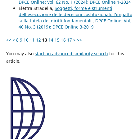
DPCE Online: Vol. 62 No. 1 (2024): DPCE Online 1-2024
Elettra Stradella,
Soggetti, forme e strumenti
dell’esecuzione delle decisioni costituzionali: l’impatto
sulla tutela dei diritti fondamentali
,
DPCE Online: Vol.
40 No. 3 (2019): DPCE Online 3-2019
<<
<
8
9
10
11
12
13
14
15
16
17
>
>>
You may also
start an advanced similarity search
for this
article.