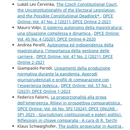
Lukáš Lev Červinka,
The Czech Constitutional Court,
the Unconstitutionality of the Electoral Legislation,
and the Possible Constitutional Deadlock*
,
DPCE
Online: Vol. 47 No. 2 (2021): DPCE Online 2-2021
Mauro Volpi,
Il governo autonomo della magistratura:
una situazione complessa e dinamica
,
DPCE Online:
Vol. 45 No. 4 (2020): DPCE Online 4-2020
Andrea Perelli,
Autonomia ed indipendenza della
magistratura: l’importanza della gestione delle
carriere
,
DPCE Online: Vol. 47 No. 2 (2021): DPCE
Online 2-2021
Giampaolo Parodi,
Lineamenti della produzione
normativa durante la pandemia. Approdi
giurisprudenziali e profili di comparazione con
l’esperienza tedesca
,
DPCE Online: Vol. 57 No. 1
(2023): DPCE Online 1-2023
Federico Falorni,
La proporzionalità alla prova
dell’emergenza. Rilievi in prospettiva comparatistica
,
DPCE Online: Vol. 66 No. SP2 (2024): DPCE ONLINE -
SP1 2025 - Giurisdizioni costituzionali e poteri politici.
Riflessioni in chiave comparata - A cura di R. Tarchi
Klaus Schwaighofer,
The public prosecutor in Austria
,