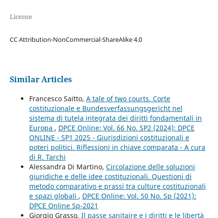
License
CC Attribution-NonCommercial-ShareAlike 4.0
Similar Articles
Francesco Saitto,
A tale of two courts. Corte
costituzionale e Bundesverfassungsgericht nel
sistema di tutela integrata dei diritti fondamentali in
Europa
,
DPCE Online: Vol. 66 No. SP2 (2024): DPCE
ONLINE - SP1 2025 - Giurisdizioni costituzionali e
poteri politici. Riflessioni in chiave comparata - A cura
di R. Tarchi
Alessandra Di Martino,
Circolazione delle soluzioni
giuridiche e delle idee costituzionali. Questioni di
metodo comparativo e prassi tra culture costituzionali
e spazi globali
,
DPCE Online: Vol. 50 No. Sp (2021):
DPCE Online Sp-2021
Giorgio Grasso,
Il passe sanitaire e i diritti e le libertà