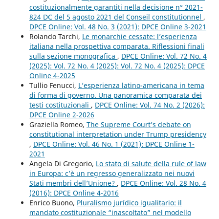
costituzionalmente garantiti nella decisione n° 2021-
824 DC del 5 agosto 2021 del Conseil constitutionnel
,
DPCE Online: Vol. 48 No. 3 (2021): DPCE Online 3-2021
Rolando Tarchi,
Le monarchie cessate: l’esperienza
italiana nella prospettiva comparata. Riflessioni finali
sulla sezione monografica
,
DPCE Online: Vol. 72 No. 4
(2025): Vol. 72 No. 4 (2025): Vol. 72 No. 4 (2025): DPCE
Online 4-2025
Tullio Fenucci,
L’esperienza latino-americana in tema
di forma di governo. Una panoramica comparata dei
testi costituzionali
,
DPCE Online: Vol. 74 No. 2 (2026):
DPCE Online 2-2026
Graziella Romeo,
The Supreme Court’s debate on
constitutional interpretation under Trump presidency
,
DPCE Online: Vol. 46 No. 1 (2021): DPCE Online 1-
2021
Angela Di Gregorio,
Lo stato di salute della rule of law
in Europa: c’è un regresso generalizzato nei nuovi
Stati membri dell’Unione?
,
DPCE Online: Vol. 28 No. 4
(2016): DPCE Online 4-2016
Enrico Buono,
Pluralismo jurídico igualitario: il
mandato costituzionale “inascoltato” nel modello