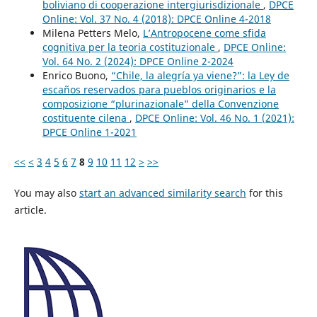
boliviano di cooperazione intergiurisdizionale
,
DPCE
Online: Vol. 37 No. 4 (2018): DPCE Online 4-2018
Milena Petters Melo,
L’Antropocene come sfida
cognitiva per la teoria costituzionale
,
DPCE Online:
Vol. 64 No. 2 (2024): DPCE Online 2-2024
Enrico Buono,
“Chile, la alegría ya viene?”: la Ley de
escaños reservados para pueblos originarios e la
composizione “plurinazionale” della Convenzione
costituente cilena
,
DPCE Online: Vol. 46 No. 1 (2021):
DPCE Online 1-2021
<<
<
3
4
5
6
7
8
9
10
11
12
>
>>
You may also
start an advanced similarity search
for this
article.