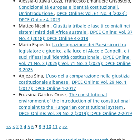
Alessia-Ottavia Cozzi, Francesco Emanuele Grisostolo,
Condizionalità europea e identità costituzionali.
Un’introduzione
,
DPCE Online: Vol. 61 No. 4 (2023):
DPCE Online 4-2023
Matteo Nicolini,
Giustizia tribale e lasciti coloniali nei
sistemi misti dell’Africa australe
,
DPCE Online: Vol. 37
No. 4 (2018): DPCE Online 4-2018
Mario Esposito,
La designazione dei Paesi sicuri tra
legislatore e giudice, alla luce di Alace e Canpelli, e i
suoi riflessi sull’identità costituzionale
,
DPCE Online:
Vol. 71 No. 3 (2025): Vol. 71 No. 3 (2025): DPCE Online
3-2025
Anjeza Sina,
L’uso della comparazione nella giustizia
costituzionale albanese
,
DPCE Online: Vol. 29 No. 1
(2017): DPCE Online 1-2017
Fruzsina Gárdos-Orosz,
The constitutional
environment of the introduction of the constitutional
complaint to the Hungarian constitutional system
,
DPCE Online: Vol. 39 No. 2 (2019): DPCE Online 2-2019
<<
<
2
3
4
5
6
7
8
9
10
11
>
>>