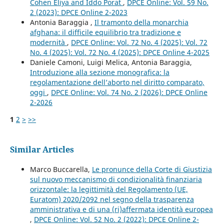
Cohen Eliya and Iddo Porat
,
DPCE Online: Vol. 59 No.
2 (2023): DPCE Online 2-2023
Antonia Baraggia ,
Il tramonto della monarchia
afghana: il difficile equilibrio tra tradizione e
modernità
,
DPCE Online: Vol. 72 No. 4 (2025): Vol. 72
No. 4 (2025): Vol. 72 No. 4 (2025): DPCE Online 4-2025
Daniele Camoni, Luigi Melica, Antonia Baraggia,
Introduzione alla sezione monografica: la
regolamentazione dell’aborto nel diritto comparato,
oggi
,
DPCE Online: Vol. 74 No. 2 (2026): DPCE Online
2-2026
1
2
>
>>
Similar Articles
Marco Buccarella,
Le pronunce della Corte di Giustizia
sul nuovo meccanismo di condizionalità finanziaria
orizzontale: la legittimità del Regolamento (UE,
Euratom) 2020/2092 nel segno della trasparenza
amministrativa e di una (ri)affermata identità europea
,
DPCE Online: Vol. 52 No. 2 (2022): DPCE Online 2-