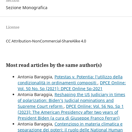
Section
Sezione Monografica
License
CC Attribution-NonCommercial-ShareAlike 4.0
Most read articles by the same author(s)
Antonia Baraggia,
Potestas v. Potentia: l’utilizzo della
condizionalità in ordinamenti compositi
,
DPCE Online:
Vol. 50 No. Sp (2021): DPCE Online Sp-2021
Antonia Baraggia,
Reshaping the US Judiciary in times
of polarization: Biden’s Judicial nominations and
Supreme Court reform
,
DPCE Online: Vol. 56 No. Sp 1
(2023): The American Presidency after two years of
President Biden (a cura di Giuseppe Franco Ferrari)
Antonia Baraggia,
Contenzioso in materia climatica e
separazione dei poteri: il ruolo delle National Human