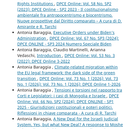
Rights Institutions
,
DPCE Online: Vol. 58 No. SP2
(2023): DPCE Online - SP2 2023 - Il costituzionalismo
ambientale fra antropocentrismo e biocentrismo.
Nuove prospettive dal Diritto comparato – A cura di D.
Amirante e R. Tarchi
Antonia Baraggia,
Executive Orders under Biden’s
Administration
,
DPCE Online: Vol. 67 No. SP3 (2024):
DPCE ONLINE - SP3 2024 Numero Speciale Biden
Antonia Baraggia, Claudio Martinelli, Arianna
Vedaschi,
Introduction
,
DPCE Online: Vol. 53 No. 3
(2022): DPCE Online 3-2022
Antonia Baraggia ,
Climate-related migration within
the EU legal framework: the dark side of the green
transition
,
DPCE Online: Vol. 73 No. 1 (2026): Vol. 73
No. 1 (2026): Vol. 73 No. 1 (2026): DPCE Online 1-2026
Antonia Baraggia ,
Tensioni e torsioni nel rapporto tra
Corti e Legislatori: i casi di Mongolia e Israele
,
DPCE
Online: Vol. 66 No. SP2 (2024): DPCE ONLINE - SP1
2025 - Giurisdizioni costituzionali e poteri politici.
Riflessioni in chiave comparata - A cura di R. Tarchi
Antonia Baraggia,
A New Deal for the Israeli Judicial
System. Yes, but what New Deal? A response to Moshe