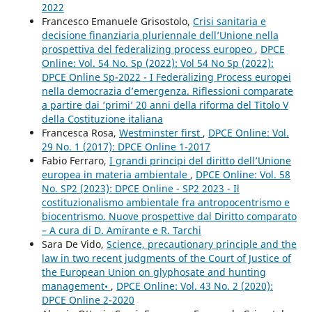
2022
Francesco Emanuele Grisostolo,
Crisi sanitaria e
decisione finanziaria pluriennale dell’Unione nella
prospettiva del federalizing process europeo
,
DPCE
Online: Vol. 54 No. Sp (2022): Vol 54 No Sp (2022):
DPCE Online Sp-2022 - I Federalizing Process europei
nella democrazia d’emergenza. Riflessioni comparate
a partire dai ‘primi’ 20 anni della riforma del Titolo V
della Costituzione italiana
Francesca Rosa,
Westminster first
,
DPCE Online: Vol.
29 No. 1 (2017): DPCE Online 1-2017
Fabio Ferraro,
I grandi principi del diritto dell’Unione
europea in materia ambientale
,
DPCE Online: Vol. 58
No. SP2 (2023): DPCE Online - SP2 2023 - Il
costituzionalismo ambientale fra antropocentrismo e
biocentrismo. Nuove prospettive dal Diritto comparato
– A cura di D. Amirante e R. Tarchi
Sara De Vido,
Science, precautionary principle and the
law in two recent judgments of the Court of Justice of
the European Union on glyphosate and hunting
management•
,
DPCE Online: Vol. 43 No. 2 (2020):
DPCE Online 2-2020