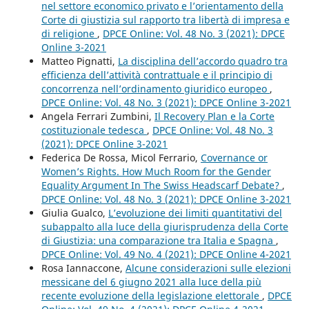
nel settore economico privato e l’orientamento della
Corte di giustizia sul rapporto tra libertà di impresa e
di religione
,
DPCE Online: Vol. 48 No. 3 (2021): DPCE
Online 3-2021
Matteo Pignatti,
La disciplina dell’accordo quadro tra
efficienza dell’attività contrattuale e il principio di
concorrenza nell’ordinamento giuridico europeo
,
DPCE Online: Vol. 48 No. 3 (2021): DPCE Online 3-2021
Angela Ferrari Zumbini,
Il Recovery Plan e la Corte
costituzionale tedesca
,
DPCE Online: Vol. 48 No. 3
(2021): DPCE Online 3-2021
Federica De Rossa, Micol Ferrario,
Covernance or
Women’s Rights. How Much Room for the Gender
Equality Argument In The Swiss Headscarf Debate?
,
DPCE Online: Vol. 48 No. 3 (2021): DPCE Online 3-2021
Giulia Gualco,
L’evoluzione dei limiti quantitativi del
subappalto alla luce della giurisprudenza della Corte
di Giustizia: una comparazione tra Italia e Spagna
,
DPCE Online: Vol. 49 No. 4 (2021): DPCE Online 4-2021
Rosa Iannaccone,
Alcune considerazioni sulle elezioni
messicane del 6 giugno 2021 alla luce della più
recente evoluzione della legislazione elettorale
,
DPCE