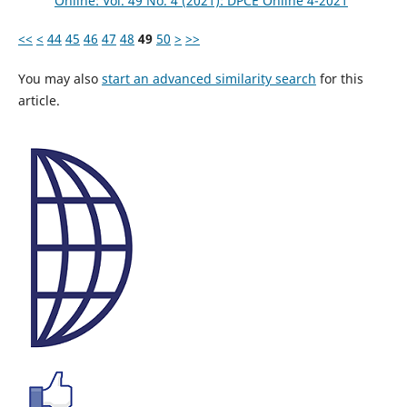
Online: Vol. 49 No. 4 (2021): DPCE Online 4-2021
<<
<
44
45
46
47
48
49
50
>
>>
You may also
start an advanced similarity search
for this
article.