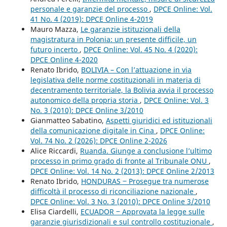
personale e garanzie del processo
,
DPCE Online: Vol.
41 No. 4 (2019): DPCE Online 4-2019
Mauro Mazza,
Le garanzie istituzionali della
magistratura in Polonia: un presente difficile, un
futuro incerto
,
DPCE Online: Vol. 45 No. 4 (2020):
DPCE Online 4-2020
Renato Ibrido,
BOLIVIA – Con l’attuazione in via
legislativa delle norme costituzionali in materia di
decentramento territoriale, la Bolivia avvia il processo
autonomico della propria storia
,
DPCE Online: Vol. 3
No. 3 (2010): DPCE Online 3/2010
Gianmatteo Sabatino,
Aspetti giuridici ed istituzionali
della comunicazione digitale in Cina
,
DPCE Online:
Vol. 74 No. 2 (2026): DPCE Online 2-2026
Alice Riccardi,
Ruanda. Giunge a conclusione l’ultimo
processo in primo grado di fronte al Tribunale ONU
,
DPCE Online: Vol. 14 No. 2 (2013): DPCE Online 2/2013
Renato Ibrido,
HONDURAS ‒ Prosegue tra numerose
difficoltà il processo di riconciliazione nazionale
,
DPCE Online: Vol. 3 No. 3 (2010): DPCE Online 3/2010
Elisa Ciardelli,
ECUADOR ‒ Approvata la legge sulle
garanzie giurisdizionali e sul controllo costituzionale
,