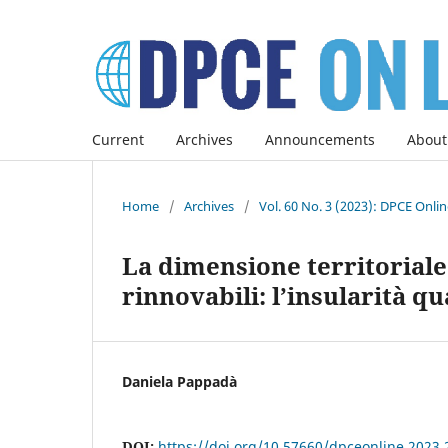
Current
Archives
Announcements
About
Home
/
Archives
/
Vol. 60 No. 3 (2023): DPCE Onli
La dimensione territoriale
rinnovabili: l’insularità q
Daniela Pappadà
DOI:
https://doi.org/10.57660/dpceonline.2023.