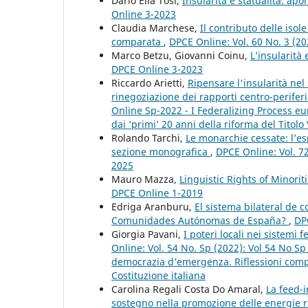
Dario Elia Tosi,
Insularità e statualità: ap
Online 3-2023
Claudia Marchese,
Il contributo delle isol
comparata
,
DPCE Online: Vol. 60 No. 3 (2
Marco Betzu, Giovanni Coinu,
L’insularità e
DPCE Online 3-2023
Riccardo Arietti,
Ripensare l'insularità nel
rinegoziazione dei rapporti centro-perifer
Online Sp-2022 - I Federalizing Process e
dai ‘primi’ 20 anni della riforma del Titolo 
Rolando Tarchi,
Le monarchie cessate: l’esp
sezione monografica
,
DPCE Online: Vol. 72
2025
Mauro Mazza,
Linguistic Rights of Minor
DPCE Online 1-2019
Edriga Aranburu,
El sistema bilateral de 
Comunidades Autónomas de España?
,
DP
Giorgia Pavani,
I poteri locali nei sistem
Online: Vol. 54 No. Sp (2022): Vol 54 No S
democrazia d’emergenza. Riflessioni compar
Costituzione italiana
Carolina Regali Costa Do Amaral,
La feed-i
sostegno nella promozione delle energie r