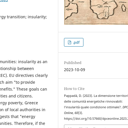
 transition; insularity;
.pdf
nities: insularity as an
Published
lationship between
2023-10-09
C). EU directives clearly
ch aim "to provide
How to Cite
nefits." These goals can
ties and citizens.
Pappadà, D. (2023). La dimensione territor
delle comunità energetiche rinnovabili:
ergy poverty, Greece
l’insularità quale condizione ottimale?.
DPC
n of local authorities in
Online
,
60
(3).
ggests that "energy
https://doi.org/10.57660/dpceonline.2023
ities. Therefore, if the