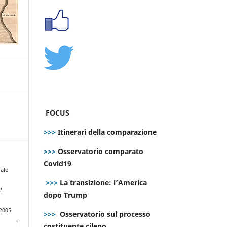
FOCUS
>>>
Itinerari della comparazione
>>>
Osservatorio comparato
Covid19
iale
>>>
La transizione: l’America
E
dopo Trump
.2005
>>>
Osservatorio sul processo
costituente cileno