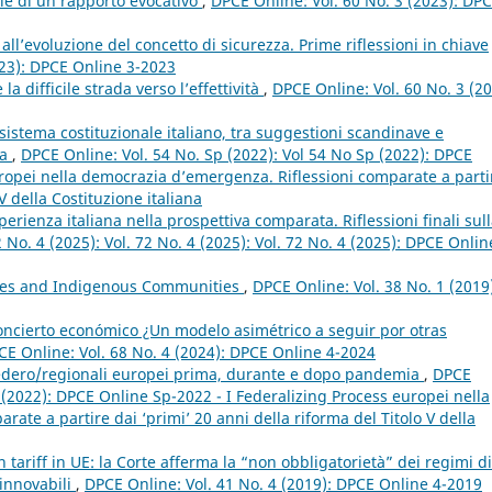
orie di un rapporto evocativo
,
DPCE Online: Vol. 60 No. 3 (2023): DP
e all’evoluzione del concetto di sicurezza. Prime riflessioni in chiave
023): DPCE Online 3-2023
 la difficile strada verso l’effettività
,
DPCE Online: Vol. 60 No. 3 (20
 sistema costituzionale italiano, tra suggestioni scandinave e
ia
,
DPCE Online: Vol. 54 No. Sp (2022): Vol 54 No Sp (2022): DPCE
uropei nella democrazia d’emergenza. Riflessioni comparate a parti
V della Costituzione italiana
erienza italiana nella prospettiva comparata. Riflessioni finali sul
 No. 4 (2025): Vol. 72 No. 4 (2025): Vol. 72 No. 4 (2025): DPCE Onlin
ities and Indigenous Communities
,
DPCE Online: Vol. 38 No. 1 (2019
concierto económico ¿Un modelo asimétrico a seguir por otras
CE Online: Vol. 68 No. 4 (2024): DPCE Online 4-2024
i federo/regionali europei prima, durante e dopo pandemia
,
DPCE
p (2022): DPCE Online Sp-2022 - I Federalizing Process europei nella
ate a partire dai ‘primi’ 20 anni della riforma del Titolo V della
n tariff in UE: la Corte afferma la “non obbligatorietà” dei regimi di
innovabili
,
DPCE Online: Vol. 41 No. 4 (2019): DPCE Online 4-2019