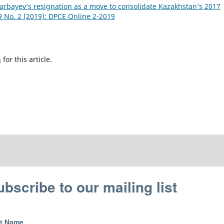
arbayev’s resignation as a move to consolidate Kazakhstan’s 2017
9 No. 2 (2019): DPCE Online 2-2019
h
for this article.