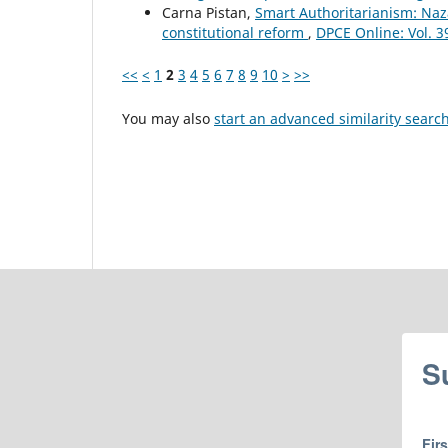
Carna Pistan,
Smart Authoritarianism: Naz
constitutional reform
,
DPCE Online: Vol. 3
<<
<
1
2
3
4
5
6
7
8
9
10
>
>>
You may also
start an advanced similarity searc