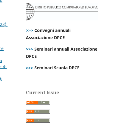
CE
23):
>>>
Convegni annuali
Associazione DPCE
re
>>>
Seminari annuali Associazione
DPCE
la
e 4-
>>>
Seminari Scuola DPCE
):
Current Issue