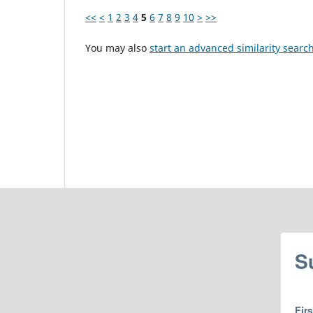
<<
<
1
2
3
4
5
6
7
8
9
10
>
>>
You may also
start an advanced similarity searc