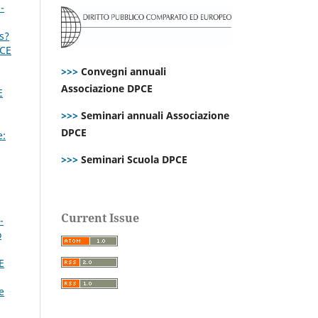
-
s?
PCE
>>>
Convegni annuali
Associazione DPCE
E
>>>
Seminari annuali Associazione
DPCE
e:
>>>
Seminari Scuola DPCE
Current Issue
-
o
E
e