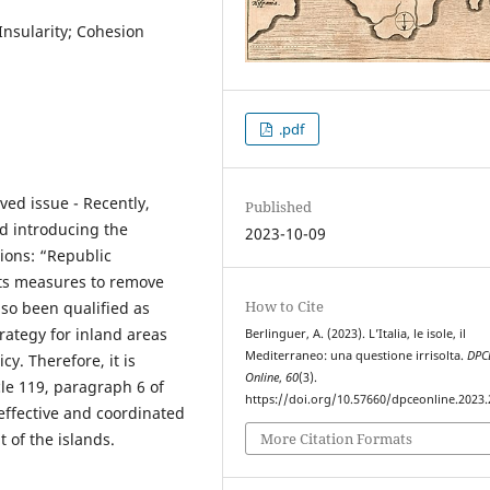
Insularity; Cohesion
.pdf
ved issue - Recently,
Published
d introducing the
2023-10-09
sions: “Republic
pts measures to remove
How to Cite
lso been qualified as
rategy for inland areas
Berlinguer, A. (2023). L’Italia, le isole, il
Mediterraneo: una questione irrisolta.
DPC
cy. Therefore, it is
Online
,
60
(3).
cle 119, paragraph 6 of
https://doi.org/10.57660/dpceonline.2023
 effective and coordinated
More Citation Formats
 of the islands.