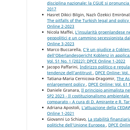
disciplina nazionale: la CGUE si pronunci
2017
Hasret Dikici Bilgin, Nazlı Özekici Emiröna
The pitfalls of the Turkish legal and polic
Online 2-2023
Nicola Maffei,
L’insularità groenlandese n
geopolitici e un cammino secessionista dal
Online 3-2023
Marco Buccarella,
C’è un giudice a Coblenz
dell’Oberlandesgericht Koblenz in applicaz
Vol. 51 No. 1 (2022): DPCE Online 1-2022
Jacopo Paffarini,
Indirizzo politico e regul
tendenze dell’antitrust
,
DPCE Online: Vol.
Tatiana-Maria Cernicova-Dragomir,
The As
enlargement policy
,
DPCE Online: Vol. 61 
Daniele Granara,
Il principio animalista n
SP2 2023 - Il costituzionalismo ambientale
comparato – A cura di D. Amirante e R. Tar
Adriana Apostoli,
L’attuazione della CEDA
Online 1-2021
Giovanni Lo Schiavo,
La stabilità finanziar
politiche dell’Unione Europea
,
DPCE Onlin