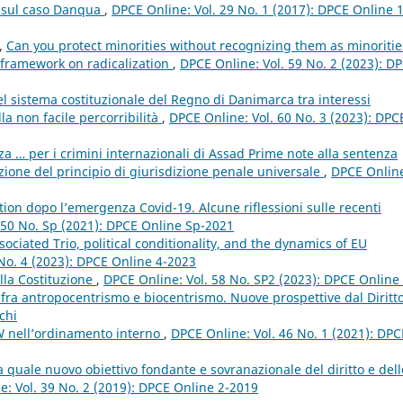
a sul caso Danqua
,
DPCE Online: Vol. 29 No. 1 (2017): DPCE Online 1
l,
Can you protect minorities without recognizing them as minoritie
y framework on radicalization
,
DPCE Online: Vol. 59 No. 2 (2023): D
el sistema costituzionale del Regno di Danimarca tra interessi
la non facile percorribilità
,
DPCE Online: Vol. 60 No. 3 (2023): DPC
a … per i crimini internazionali di Assad Prime note alla sentenza
ione del principio di giurisdizione penale universale
,
DPCE Onlin
ation dopo l’emergenza Covid-19. Alcune riflessioni sulle recenti
 50 No. Sp (2021): DPCE Online Sp-2021
sociated Trio, political conditionality, and the dynamics of EU
No. 4 (2023): DPCE Online 4-2023
ella Costituzione
,
DPCE Online: Vol. 58 No. SP2 (2023): DPCE Online 
 fra antropocentrismo e biocentrismo. Nuove prospettive dal Diritt
chi
W nell’ordinamento interno
,
DPCE Online: Vol. 46 No. 1 (2021): DPC
ia quale nuovo obiettivo fondante e sovranazionale del diritto e dell
e: Vol. 39 No. 2 (2019): DPCE Online 2-2019