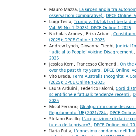
Mauro Mazza,
La Groenlandia tra autonom
osservazioni comparative)
,
DPCE Online: V
Luigi Testa,
Trump v. TikTok tra libertà di
Vol. 69 No. 1 (2025): DPCE Online 1-2025
Nicholas Aroney , Erika Arban ,
Constituen
(2025): DPCE Online 1-2025
Andrew Lynch, Giovanna Tieghi,
Judicial 
‘Judicial to People’ Voicing Disagreement
2025
Jessica Kerr , Francesco Clementi ,
On the 
over the past thirty years
,
DPCE Online: Vo
Vito Breda,
Terra Australis Incognita: A C
(2025): DPCE Online 1-2025
Laura Arduini , Federico Falorni,
Corti dist
scientifiche e fattuali: tendenze recenti
,
D
2025
Micol Ferrario,
Gli algoritmi come decisori 
Regolamento (UE) 2021/784
,
DPCE Online: 
Stefano Busillo,
L’acquisizione di dati e co
tutela della privacy?
,
DPCE Online: Vol. 70
Ilaria Patta,
L’ennesima condanna dell’Itali