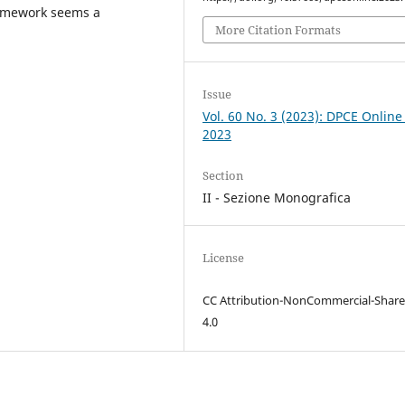
amework seems a
More Citation Formats
Issue
Vol. 60 No. 3 (2023): DPCE Online
2023
Section
II - Sezione Monografica
License
CC Attribution-NonCommercial-Share
4.0