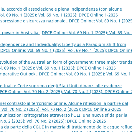
ia, accordo di associazione e piena indipendenza (con alcune
ol. 69 No. 1 (2025): Vol. 69 No. 1 (2025): DPCE Online 1-2025
 espressione e sicurezza nazionale
,
DPCE Online: Vol. 69 No. 1 (2025
t power in Australia
,
DPCE Online: Vol. 69 No. 1 (2025): Vol. 69 No. 
Independence and Individuality: Liberty as a Paradigm Shift from
,
DPCE Online: Vol. 69 No. 1 (2025): Vol. 69 No. 1 (2025): DPCE Onlin
evolution of the Australian form of government: three major trend
l. 69 No. 1 (2025): Vol. 69 No. 1 (2025): DPCE Online 1-2025
omparative Outlook
,
DPCE Online: Vol. 69 No. 1 (2025): Vol. 69 No. 1
rettuali e Corte suprema degli Stati Uniti dinanzi alle evidenze
PCE Online: Vol. 70 No. 2 (2025): Vol. 70 No. 2 (2025): DPCE Online 
nel contrasto al terrorismo online. Alcune riflessioni a partire dal
Vol. 70 No. 2 (2025): Vol. 70 No. 2 (2025): DPCE Online 2-2025
municazioni crittografate attraverso l’OEI: una nuova sfida per la
 No. 2 (2025): Vol. 70 No. 2 (2025): DPCE Online 2-2025
a da parte della CGUE in materia di trattamento delle acque reflue