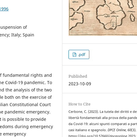
1996
suspension of
ncy; Italy; Spain
.pdf
 of fundamental rights and
Published
the Covid-19 pandemic. To
2023-10-09
nd the analysis of the two
e both on the exercise of
How to Cite
alian Constitutional Court
he pandemic emergency.
Cerbone, C. (2023). La tutela dei diritti e de
libertà fondamentali alla prova della pand
t is possible to provide
da Covid-19: alcuni spunti comparati a part
freedoms during emergency
casi italiano e spagnolo.
DPCE Online
,
60
(3).
de emergency
https://doi.org/10.57660/dpceonline.2023