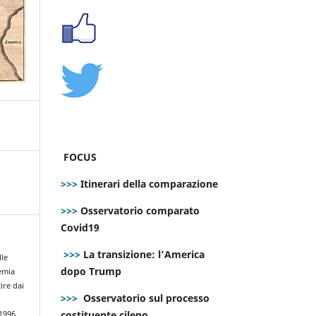
FOCUS
>>>
Itinerari della comparazione
>>>
Osservatorio comparato
Covid19
>>>
La transizione: l’America
lle
dopo Trump
emia
ire dai
>>>
Osservatorio sul processo
costituente cileno
.1996