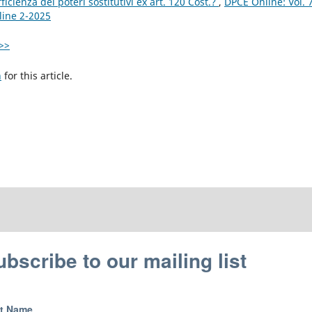
ficienza dei poteri sostitutivi ex art. 120 Cost.?
,
DPCE Online: Vol. 
line 2-2025
>>
h
for this article.