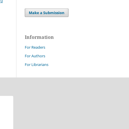
70
Make a Submission
Information
For Readers
For Authors
For Librarians