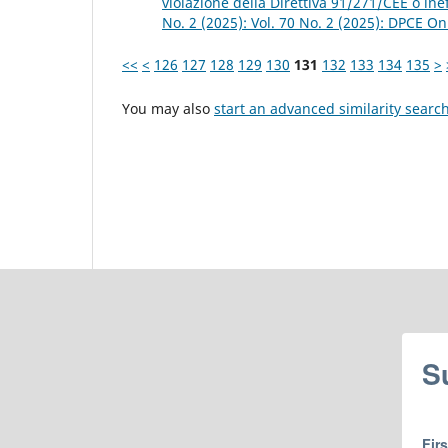
violazione della Direttiva 91/271/CEE o inef
No. 2 (2025): Vol. 70 No. 2 (2025): DPCE On
<<
<
126
127
128
129
130
131
132
133
134
135
>
You may also
start an advanced similarity searc