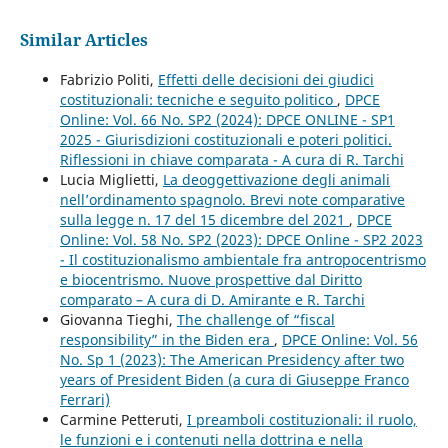
Similar Articles
Fabrizio Politi,
Effetti delle decisioni dei giudici
costituzionali: tecniche e seguito politico
,
DPCE
Online: Vol. 66 No. SP2 (2024): DPCE ONLINE - SP1
2025 - Giurisdizioni costituzionali e poteri politici.
Riflessioni in chiave comparata - A cura di R. Tarchi
Lucia Miglietti,
La deoggettivazione degli animali
nell’ordinamento spagnolo. Brevi note comparative
sulla legge n. 17 del 15 dicembre del 2021
,
DPCE
Online: Vol. 58 No. SP2 (2023): DPCE Online - SP2 2023
- Il costituzionalismo ambientale fra antropocentrismo
e biocentrismo. Nuove prospettive dal Diritto
comparato – A cura di D. Amirante e R. Tarchi
Giovanna Tieghi,
The challenge of “fiscal
responsibility” in the Biden era
,
DPCE Online: Vol. 56
No. Sp 1 (2023): The American Presidency after two
years of President Biden (a cura di Giuseppe Franco
Ferrari)
Carmine Petteruti,
I preamboli costituzionali: il ruolo,
le funzioni e i contenuti nella dottrina e nella