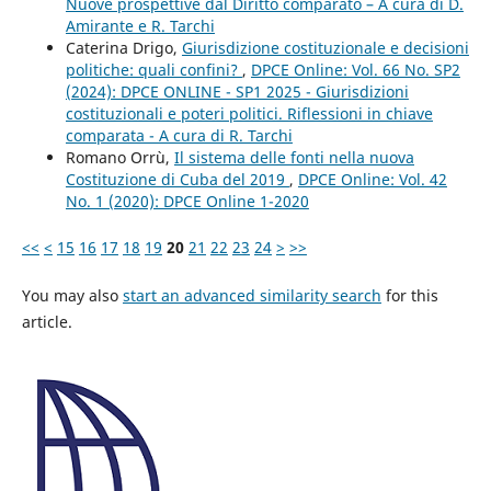
Nuove prospettive dal Diritto comparato – A cura di D.
Amirante e R. Tarchi
Caterina Drigo,
Giurisdizione costituzionale e decisioni
politiche: quali confini?
,
DPCE Online: Vol. 66 No. SP2
(2024): DPCE ONLINE - SP1 2025 - Giurisdizioni
costituzionali e poteri politici. Riflessioni in chiave
comparata - A cura di R. Tarchi
Romano Orrù,
Il sistema delle fonti nella nuova
Costituzione di Cuba del 2019
,
DPCE Online: Vol. 42
No. 1 (2020): DPCE Online 1-2020
<<
<
15
16
17
18
19
20
21
22
23
24
>
>>
You may also
start an advanced similarity search
for this
article.