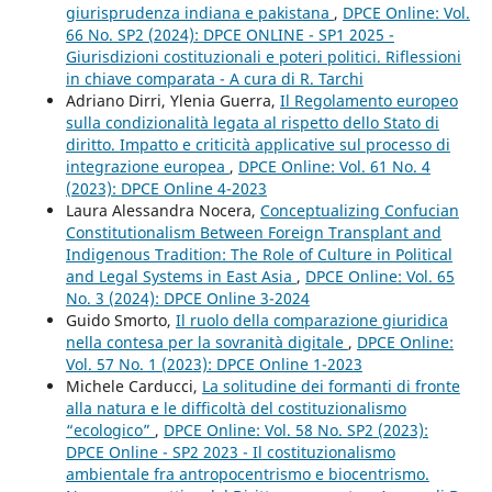
giurisprudenza indiana e pakistana
,
DPCE Online: Vol.
66 No. SP2 (2024): DPCE ONLINE - SP1 2025 -
Giurisdizioni costituzionali e poteri politici. Riflessioni
in chiave comparata - A cura di R. Tarchi
Adriano Dirri, Ylenia Guerra,
Il Regolamento europeo
sulla condizionalità legata al rispetto dello Stato di
diritto. Impatto e criticità applicative sul processo di
integrazione europea
,
DPCE Online: Vol. 61 No. 4
(2023): DPCE Online 4-2023
Laura Alessandra Nocera,
Conceptualizing Confucian
Constitutionalism Between Foreign Transplant and
Indigenous Tradition: The Role of Culture in Political
and Legal Systems in East Asia
,
DPCE Online: Vol. 65
No. 3 (2024): DPCE Online 3-2024
Guido Smorto,
Il ruolo della comparazione giuridica
nella contesa per la sovranità digitale
,
DPCE Online:
Vol. 57 No. 1 (2023): DPCE Online 1-2023
Michele Carducci,
La solitudine dei formanti di fronte
alla natura e le difficoltà del costituzionalismo
“ecologico”
,
DPCE Online: Vol. 58 No. SP2 (2023):
DPCE Online - SP2 2023 - Il costituzionalismo
ambientale fra antropocentrismo e biocentrismo.