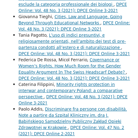
esclude la categoria professionale dei biologi
,
DPCE
Online: Vol. 48 No. 3 (2021): DPCE Online 3-2021
Giovanna Tieghi,
Cities, Law and Language. Going
Beyond Through Educational Networks
,
DPCE Online:
Vol. 48 No. 3 (2021): DPCE Online 3-2021
Tania Pagotto,
L’uso di indici presuntivi, e
religiosamente orientati, nell’ambito dei test di pre-
partenza condotti all’estero e di naturalizzazione
,
DPCE Online: Vol. 48 No. 3 (2021): DPCE Online 3-2021
Federica De Rossa, Micol Ferrario,
Covernance or
Women’s Rights. How Much Room for the Gender
Equality Argument In The Swiss Headscarf Debate?
,
DPCE Online: Vol. 48 No. 3 (2021): DPCE Online 3-2021
Caterina Filippini,
Minority rights protection in
interwar and contemporary Poland: a comparative
perspective
,
DPCE Online: Vol. 48 No. 3 (2021): DPCE
Online 3-2021
Paolo Addis,
Discriminare fra persone con disabilità.
Note a partire da Szpital Kliniczny im. dra J.
Babińskiego Samodzielny Publiczny Zakład Opieki
Zdrowotnej w Krakowie
,
DPCE Online: Vol. 47 No. 2
(2021): DPCE Online 2-2021