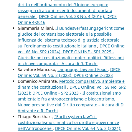
diritto nell’ordinamento dell'Unione europea:
rassegna di alcuni recenti documenti di portata
generale
,
DPCE Online: Vol. 28 No. 4 (2016): DPCE
Online 4-2016
Giammaria Milani,
Il Bundesverfassungsgericht come
giudice del contenzioso elettorale e la possibile
influenza del sistema tedesco di giustizia elettorale
sull’ordinamento costituzionale italiano
,
DPCE Online:
Vol. 66 No. SP2 (2024): DPCE ONLINE - SP1 2025 -
Giurisdizioni costituzionali e poteri politici. Riflessioni
in chiave comparata - A cura di R. Tarchi
Salvatore Mancuso,
Language, Law and Food
,
DPCE
Online: Vol. 59 No. 2 (2023): DPCE Online 2-2023
Domenico Amirante,
Metodo comparativo, ambiente e
dinamiche costituzionali
,
DPCE Online: Vol. 58 No. SP2
(2023): DPCE Online - SP2 2023 - Il costituzionalismo
ambientale fra antropocentrismo e biocentrismo.
Nuove prospettive dal Diritto comparato – A cura di D.
Amirante e R. Tarchi
Thiago Burckhart,
“Earth system law”: il
costituzionalismo climatico fra diritto e governance
nell’Antropocene
,
DPCE Online: Vol. 64 No. 2 (2024):