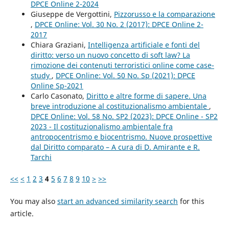
DPCE Online 2-2024
Giuseppe de Vergottini,
Pizzorusso e la comparazione
,
DPCE Online: Vol. 30 No. 2 (2017): DPCE Online 2-
2017
Chiara Graziani,
Intelligenza artificiale e fonti del
diritto: verso un nuovo concetto di soft law? La
rimozione dei contenuti terroristici online come case-
study
,
DPCE Online: Vol. 50 No. Sp (2021): DPCE
Online Sp-2021
Carlo Casonato,
Diritto e altre forme di sapere. Una
breve introduzione al costituzionalismo ambientale
,
DPCE Online: Vol. 58 No. SP2 (2023): DPCE Online - SP2
2023 - Il costituzionalismo ambientale fra
antropocentrismo e biocentrismo. Nuove prospettive
dal Diritto comparato – A cura di D. Amirante e R.
Tarchi
<<
<
1
2
3
4
5
6
7
8
9
10
>
>>
You may also
start an advanced similarity search
for this
article.