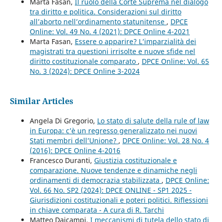
Marta Fasan,
Il ruolo della Corte Suprema nel dialogo
tra diritto e politica. Considerazioni sul diritto
all’aborto nell’ordinamento statunitense
,
DPCE
Online: Vol. 49 No. 4 (2021): DPCE Online 4-2021
Marta Fasan,
Essere o apparire? L’imparzialità dei
magistrati tra questioni irrisolte e nuove sfide nel
diritto costituzionale comparato
,
DPCE Online: Vol. 65
No. 3 (2024): DPCE Online 3-2024
Similar Articles
Angela Di Gregorio,
Lo stato di salute della rule of law
in Europa: c’è un regresso generalizzato nei nuovi
Stati membri dell’Unione?
,
DPCE Online: Vol. 28 No. 4
(2016): DPCE Online 4-2016
Francesco Duranti,
Giustizia costituzionale e
comparazione. Nuove tendenze e dinamiche negli
ordinamenti di democrazia stabilizzata
,
DPCE Online:
Vol. 66 No. SP2 (2024): DPCE ONLINE - SP1 2025 -
Giurisdizioni costituzionali e poteri politici. Riflessioni
in chiave comparata - A cura di R. Tarchi
Matteo Daicampi,
I meccanismi di tutela dello stato di