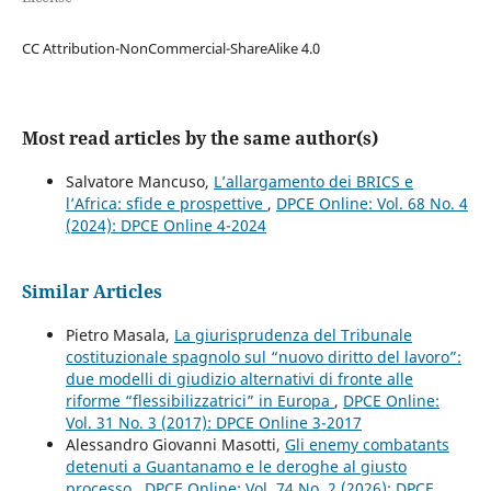
CC Attribution-NonCommercial-ShareAlike 4.0
Most read articles by the same author(s)
Salvatore Mancuso,
L’allargamento dei BRICS e
l’Africa: sfide e prospettive
,
DPCE Online: Vol. 68 No. 4
(2024): DPCE Online 4-2024
Similar Articles
Pietro Masala,
La giurisprudenza del Tribunale
costituzionale spagnolo sul “nuovo diritto del lavoro”:
due modelli di giudizio alternativi di fronte alle
riforme “flessibilizzatrici” in Europa
,
DPCE Online:
Vol. 31 No. 3 (2017): DPCE Online 3-2017
Alessandro Giovanni Masotti,
Gli enemy combatants
detenuti a Guantanamo e le deroghe al giusto
processo
,
DPCE Online: Vol. 74 No. 2 (2026): DPCE