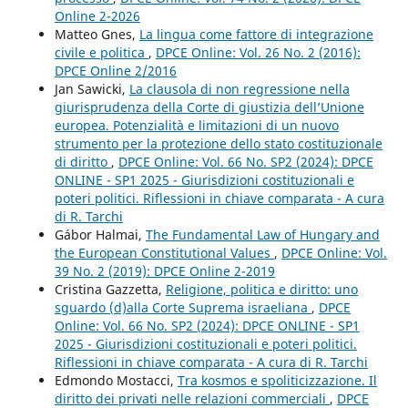
Online 2-2026
Matteo Gnes,
La lingua come fattore di integrazione
civile e politica
,
DPCE Online: Vol. 26 No. 2 (2016):
DPCE Online 2/2016
Jan Sawicki,
La clausola di non regressione nella
giurisprudenza della Corte di giustizia dell’Unione
europea. Potenzialità e limitazioni di un nuovo
strumento per la protezione dello stato costituzionale
di diritto
,
DPCE Online: Vol. 66 No. SP2 (2024): DPCE
ONLINE - SP1 2025 - Giurisdizioni costituzionali e
poteri politici. Riflessioni in chiave comparata - A cura
di R. Tarchi
Gábor Halmai,
The Fundamental Law of Hungary and
the European Constitutional Values
,
DPCE Online: Vol.
39 No. 2 (2019): DPCE Online 2-2019
Cristina Gazzetta,
Religione, politica e diritto: uno
sguardo (d)alla Corte Suprema israeliana
,
DPCE
Online: Vol. 66 No. SP2 (2024): DPCE ONLINE - SP1
2025 - Giurisdizioni costituzionali e poteri politici.
Riflessioni in chiave comparata - A cura di R. Tarchi
Edmondo Mostacci,
Tra kosmos e spoliticizzazione. Il
diritto dei privati nelle relazioni commerciali
,
DPCE