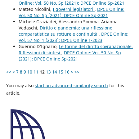
Online: Vol. 50 No. Sp (2021): DPCE Online Sp-2021
Matteo Nicolini,
I governi legislatori
,
DPCE Online:
Vol. 50 No. Sp (2021): DPCE Online Sp-2021
Michele Graziadei, Alessandro Somma, Arianna
Vedaschi,
Diritto e pandemia: una riflessione
comparatistica su rotture e continuità
,
DPCE Online:
Vol. 57 No. 1 (2023): DPCE Online 1-2023
Guerino D’Ignazio,
Le forme del diritto sovranazionale.
Riflessioni di sintesi
,
DPCE Online: Vol. 50 No. Sp
(2021): DPCE Online Sp-2021
<<
<
7
8
9
10
11
12
13
14
15
16
>
>>
You may also
start an advanced similarity search
for this
article.