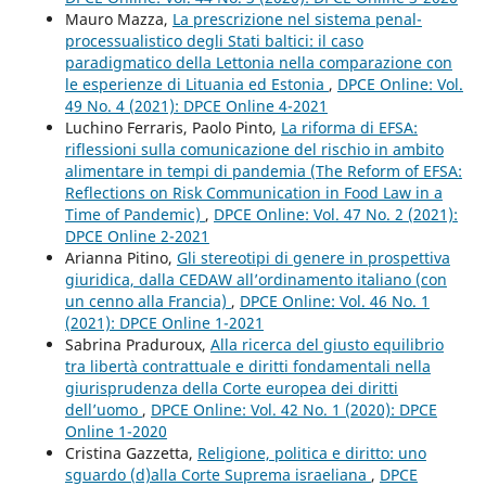
Mauro Mazza,
La prescrizione nel sistema penal-
processualistico degli Stati baltici: il caso
paradigmatico della Lettonia nella comparazione con
le esperienze di Lituania ed Estonia
,
DPCE Online: Vol.
49 No. 4 (2021): DPCE Online 4-2021
Luchino Ferraris, Paolo Pinto,
La riforma di EFSA:
riflessioni sulla comunicazione del rischio in ambito
alimentare in tempi di pandemia (The Reform of EFSA:
Reflections on Risk Communication in Food Law in a
Time of Pandemic)
,
DPCE Online: Vol. 47 No. 2 (2021):
DPCE Online 2-2021
Arianna Pitino,
Gli stereotipi di genere in prospettiva
giuridica, dalla CEDAW all’ordinamento italiano (con
un cenno alla Francia)
,
DPCE Online: Vol. 46 No. 1
(2021): DPCE Online 1-2021
Sabrina Praduroux,
Alla ricerca del giusto equilibrio
tra libertà contrattuale e diritti fondamentali nella
giurisprudenza della Corte europea dei diritti
dell’uomo
,
DPCE Online: Vol. 42 No. 1 (2020): DPCE
Online 1-2020
Cristina Gazzetta,
Religione, politica e diritto: uno
sguardo (d)alla Corte Suprema israeliana
,
DPCE