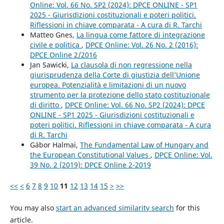
Online: Vol. 66 No. SP2 (2024): DPCE ONLINE - SP1
2025 - Giurisdizioni costituzionali e poteri politici.
Riflessioni in chiave comparata - A cura di R. Tarchi
Matteo Gnes,
La lingua come fattore di integrazione
civile e politica
,
DPCE Online: Vol. 26 No. 2 (2016):
DPCE Online 2/2016
Jan Sawicki,
La clausola di non regressione nella
giurisprudenza della Corte di giustizia dell’Unione
europea. Potenzialità e limitazioni di un nuovo
strumento per la protezione dello stato costituzionale
di diritto
,
DPCE Online: Vol. 66 No. SP2 (2024): DPCE
ONLINE - SP1 2025 - Giurisdizioni costituzionali e
poteri politici. Riflessioni in chiave comparata - A cura
di R. Tarchi
Gábor Halmai,
The Fundamental Law of Hungary and
the European Constitutional Values
,
DPCE Online: Vol.
39 No. 2 (2019): DPCE Online 2-2019
<<
<
6
7
8
9
10
11
12
13
14
15
>
>>
You may also
start an advanced similarity search
for this
article.