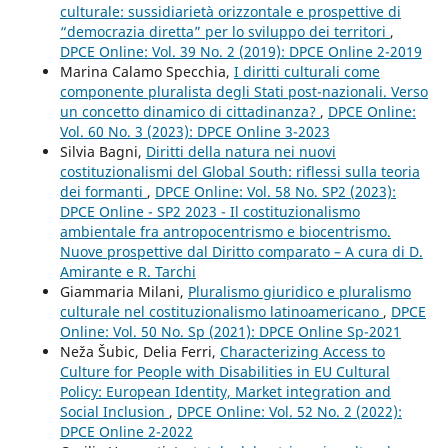
culturale: sussidiarietà orizzontale e prospettive di
“democrazia diretta” per lo sviluppo dei territori
,
DPCE Online: Vol. 39 No. 2 (2019): DPCE Online 2-2019
Marina Calamo Specchia,
I diritti culturali come
componente pluralista degli Stati post-nazionali. Verso
un concetto dinamico di cittadinanza?
,
DPCE Online:
Vol. 60 No. 3 (2023): DPCE Online 3-2023
Silvia Bagni,
Diritti della natura nei nuovi
costituzionalismi del Global South: riflessi sulla teoria
dei formanti
,
DPCE Online: Vol. 58 No. SP2 (2023):
DPCE Online - SP2 2023 - Il costituzionalismo
ambientale fra antropocentrismo e biocentrismo.
Nuove prospettive dal Diritto comparato – A cura di D.
Amirante e R. Tarchi
Giammaria Milani,
Pluralismo giuridico e pluralismo
culturale nel costituzionalismo latinoamericano
,
DPCE
Online: Vol. 50 No. Sp (2021): DPCE Online Sp-2021
Neža Šubic, Delia Ferri,
Characterizing Access to
Culture for People with Disabilities in EU Cultural
Policy: European Identity, Market integration and
Social Inclusion
,
DPCE Online: Vol. 52 No. 2 (2022):
DPCE Online 2-2022