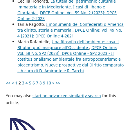
Cecilia Honorati,
La tutela del patrimonio culturale
immateriale in Medioriente. I casi di libano e
Giordania
,
DPCE Online: Vol. 59 No. 2 (2023): DPCE
Online 2-2023
Tania Pagotto,
I monumenti dei Confederati d’America
tra diritto, storia e memoria
,
DPCE Online: Vol. 49 No.
4 (2021): DPCE Online 4-2021
Mario Rafaniello,
Una filosofia dell’ambiente: cosa il
Bhutan può insegnare all’Occidente
,
DPCE Online:
Vol. 58 No. SP2 (2023): DPCE Online - SP2 2023 - Il
costituzionalismo ambientale fra antropocentrismo e
biocentrismo. Nuove prospettive dal Diritto comparato
– A cura di D. Amirante e R. Tarchi
<<
<
1
2
3
4
5
6
7
8
9
10
>
>>
You may also
start an advanced similarity search
for this
article.