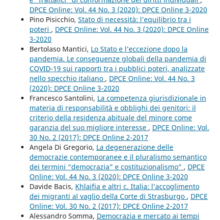
DPCE Online: Vol. 44 No. 3 (2020): DPCE Online 3-2020
Pino Pisicchio,
Stato di necessità: l’equilibrio tra i
poteri
,
DPCE Online: Vol. 44 No. 3 (2020): DPCE Online
3-2020
Bertolaso Mantici,
Lo Stato e l’eccezione dopo la
pandemia. Le conseguenze globali della pandemia di
COVID-19 sui rapporti tra i pubblici poteri, analizzate
nello specchio italiano
,
DPCE Online: Vol. 44 No. 3
(2020): DPCE Online 3-2020
Francesco Santolini,
La competenza giurisdizionale in
materia di responsabilità e obblighi dei genitori: il
criterio della residenza abituale del minore come
garanzia del suo migliore interesse
,
DPCE Online: Vol.
30 No. 2 (2017): DPCE Online 2-2017
Angela Di Gregorio,
La degenerazione delle
democrazie contemporanee e il pluralismo semantico
dei termini “democrazia” e costituzionalismo”
,
DPCE
Online: Vol. 44 No. 3 (2020): DPCE Online 3-2020
Davide Bacis,
Khlaifia e altri c. Italia: l’accoglimento
dei migranti al vaglio della Corte di Strasburgo
,
DPCE
Online: Vol. 30 No. 2 (2017): DPCE Online 2-2017
Alessandro Somma,
Democrazia e mercato ai tempi