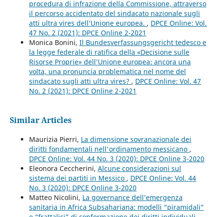
procedura di infrazione della Commissione, attraverso
il percorso accidentato del sindacato nazionale sugli
atti ultra vires dell’Unione europea.
,
DPCE Online: Vol.
47 No. 2 (2021): DPCE Online 2-2021
Monica Bonini,
Il Bundesverfassungsgericht tedesco e
la legge federale di ratifica della «Decisione sulle
Risorse Proprie» dell’Unione europea: ancora una
volta, una pronuncia problematica nel nome del
sindacato sugli atti ultra vires?
,
DPCE Online: Vol. 47
No. 2 (2021): DPCE Online 2-2021
Similar Articles
Maurizia Pierri,
La dimensione sovranazionale dei
diritti fondamentali nell'ordinamento messicano
,
DPCE Online: Vol. 44 No. 3 (2020): DPCE Online 3-2020
Eleonora Ceccherini,
Alcune considerazioni sul
sistema dei partiti in Messico
,
DPCE Online: Vol. 44
No. 3 (2020): DPCE Online 3-2020
Matteo Nicolini,
La governance dell’emergenza
sanitaria in Africa Subsahariana: modelli “piramidali”
e “frattalici” di conformazione dei diritti individuali
,