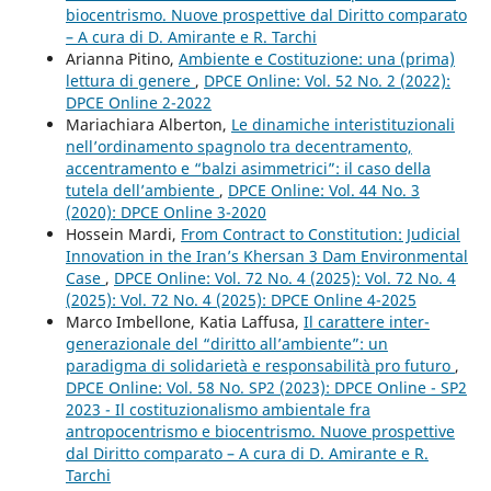
biocentrismo. Nuove prospettive dal Diritto comparato
– A cura di D. Amirante e R. Tarchi
Arianna Pitino,
Ambiente e Costituzione: una (prima)
lettura di genere
,
DPCE Online: Vol. 52 No. 2 (2022):
DPCE Online 2-2022
Mariachiara Alberton,
Le dinamiche interistituzionali
nell’ordinamento spagnolo tra decentramento,
accentramento e “balzi asimmetrici”: il caso della
tutela dell’ambiente
,
DPCE Online: Vol. 44 No. 3
(2020): DPCE Online 3-2020
Hossein Mardi,
From Contract to Constitution: Judicial
Innovation in the Iran’s Khersan 3 Dam Environmental
Case
,
DPCE Online: Vol. 72 No. 4 (2025): Vol. 72 No. 4
(2025): Vol. 72 No. 4 (2025): DPCE Online 4-2025
Marco Imbellone, Katia Laffusa,
Il carattere inter-
generazionale del “diritto all’ambiente”: un
paradigma di solidarietà e responsabilità pro futuro
,
DPCE Online: Vol. 58 No. SP2 (2023): DPCE Online - SP2
2023 - Il costituzionalismo ambientale fra
antropocentrismo e biocentrismo. Nuove prospettive
dal Diritto comparato – A cura di D. Amirante e R.
Tarchi