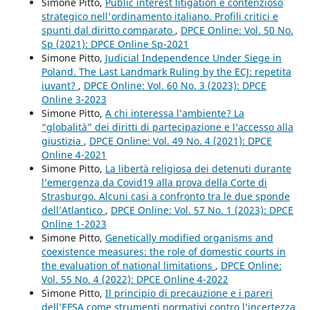
Simone Pitto,
Public interest litigation e contenzioso
strategico nell'ordinamento italiano. Profili critici e
spunti dal diritto comparato
,
DPCE Online: Vol. 50 No.
Sp (2021): DPCE Online Sp-2021
Simone Pitto,
Judicial Independence Under Siege in
Poland. The Last Landmark Ruling by the ECJ: repetita
iuvant?
,
DPCE Online: Vol. 60 No. 3 (2023): DPCE
Online 3-2023
Simone Pitto,
A chi interessa l’ambiente? La
“globalità” dei diritti di partecipazione e l’accesso alla
giustizia
,
DPCE Online: Vol. 49 No. 4 (2021): DPCE
Online 4-2021
Simone Pitto,
La libertà religiosa dei detenuti durante
l’emergenza da Covid19 alla prova della Corte di
Strasburgo. Alcuni casi a confronto tra le due sponde
dell’Atlantico
,
DPCE Online: Vol. 57 No. 1 (2023): DPCE
Online 1-2023
Simone Pitto,
Genetically modified organisms and
coexistence measures: the role of domestic courts in
the evaluation of national limitations
,
DPCE Online:
Vol. 55 No. 4 (2022): DPCE Online 4-2022
Simone Pitto,
Il principio di precauzione e i pareri
dell’EFSA come strumenti normativi contro l’incertezza