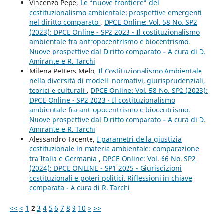
Vincenzo Pepe,
Le “nuove frontiere” del
costituzionalismo ambientale: prospettive emergenti
nel diritto comparato
,
DPCE Online: Vol. 58 No. SP2
(2023): DPCE Online - SP2 2023 - Il costituzionalismo
ambientale fra antropocentrismo e biocentrismo.
Nuove prospettive dal Diritto comparato – A cura di D.
Amirante e R. Tarchi
Milena Petters Melo,
Il Costituzionalismo Ambientale
nella diversità di modelli normativi, giurisprudenziali,
teorici e culturali
,
DPCE Online: Vol. 58 No. SP2 (2023):
DPCE Online - SP2 2023 - Il costituzionalismo
ambientale fra antropocentrismo e biocentrismo.
Nuove prospettive dal Diritto comparato – A cura di D.
Amirante e R. Tarchi
Alessandro Tacente,
I parametri della giustizia
costituzionale in materia ambientale: comparazione
tra Italia e Germania
,
DPCE Online: Vol. 66 No. SP2
(2024): DPCE ONLINE - SP1 2025 - Giurisdizioni
costituzionali e poteri politici. Riflessioni in chiave
comparata - A cura di R. Tarchi
<<
<
1
2
3
4
5
6
7
8
9
10
>
>>