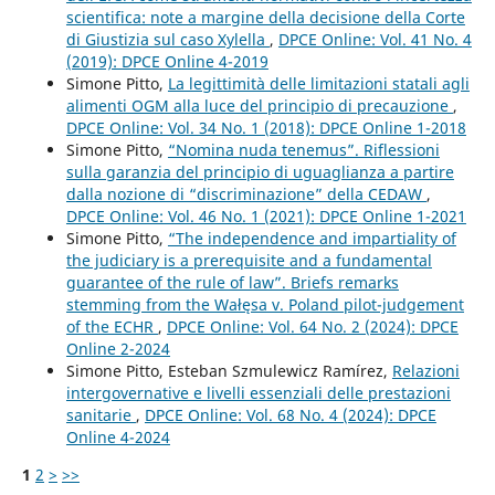
scientifica: note a margine della decisione della Corte
di Giustizia sul caso Xylella
,
DPCE Online: Vol. 41 No. 4
(2019): DPCE Online 4-2019
Simone Pitto,
La legittimità delle limitazioni statali agli
alimenti OGM alla luce del principio di precauzione
,
DPCE Online: Vol. 34 No. 1 (2018): DPCE Online 1-2018
Simone Pitto,
“Nomina nuda tenemus”. Riflessioni
sulla garanzia del principio di uguaglianza a partire
dalla nozione di “discriminazione” della CEDAW
,
DPCE Online: Vol. 46 No. 1 (2021): DPCE Online 1-2021
Simone Pitto,
“The independence and impartiality of
the judiciary is a prerequisite and a fundamental
guarantee of the rule of law”. Briefs remarks
stemming from the Wałęsa v. Poland pilot-judgement
of the ECHR
,
DPCE Online: Vol. 64 No. 2 (2024): DPCE
Online 2-2024
Simone Pitto, Esteban Szmulewicz Ramírez,
Relazioni
intergovernative e livelli essenziali delle prestazioni
sanitarie
,
DPCE Online: Vol. 68 No. 4 (2024): DPCE
Online 4-2024
1
2
>
>>