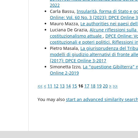
2022
Carla Bassu,
Insularità, forma di Stato e g
Online: Vol. 60 No. 3 (2023): DPCE Online 
Mauro Mazza,
Le authorities nei paesi de
Luciana De Grazia,
Alcune riflessioni sulla
costituzionalismo attuale
,
DPCE Online: Vo
costituzionali e poteri politici. Riflessioni
Pietro Masala,
La giurisprudenza del Tribu
modelli di giudizio alternativi di fronte all
(2017): DPCE Online 3-2017
Simonetta Izzo,
La “questione Gibilterra” n
Online 2-2019
<<
<
11
12
13
14
15
16
17
18
19
20
>
>>
You may also
start an advanced similarity searc