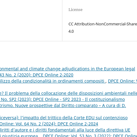
License
CC Attribution-NonCommercial-Share
4.0
ironmental and climate change adjudications in the European legal
 43 No. 2 (2020): DPCE Online 2-2020
utilizzo della condizionalità in ordinamenti compositi
,
DPCE Online: 
? Il problema della collocazione delle disposizioni ambientali nell
 No. SP2 (2023): DPCE Online - SP2 2023 - Il costituzionalismo
rismo. Nuove prospettive dal Diritto comparato – A cura di D.
viceversa): l’impatto del trittico della Corte EDU sul contenzioso
nline: Vol. 64 No. 2 (2024): DPCE Online 2-2024
iritti d’autore e i diritti fondamentali alla luce della direttiva UE
i giustizia europea.
,
DPCE Online: Vol. 53 No. 3 (2022): DPCE Onlin