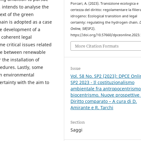
Porcari, A. (2023). Transizione ecologica e
, intends to analyse the
certezza del diritto: regolamentare la filier
text of the green
idrogeno: Ecological transition and legal
ain is adopted as a case
certainty: regulating the hydrogen chain.
he development of a
Online
,
58
(SP2).
https://doi.org/10.57660/dpceonline.2023
 coherent legal
me critical issues related
More Citation Formats
nce between renewable
the installation of
cedures. Lastly, some
Issue
en environmental
Vol. 58 No. SP2 (2023): DPCE Onli
ertainty with the aim to
SP2 2023 - Il costituzionalismo
ambientale fra antropocentrismo
biocentrismo. Nuove prospettive 
Diritto comparato – A cura di D.
Amirante e R. Tarchi
Section
Saggi