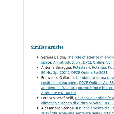
Similar Articles
Serena Baldin,
The role of science in env
space: An introduction
,
DPCE Online: Vol.
Antonia Baraggia,
Potestas v. Potentia: l’
50 No. Sp (2021): DPCE Online Sp-2021
Francesco Gallarati,
L’ambiente sì, ma dove
costituzioni europee
,
DPCE Online: Vol. 58
ambientale fra antropocentrismo e biocent
Amirante e R. Tarchi
Lorenzo Serafinelli,
Dal caos all’ordine (e 
climatico europeo di diritto privato
,
DPCE O
Alessandro Scenna,
Il bilanciamento tra i d
2019/790. Note alla sentenza della Corte d