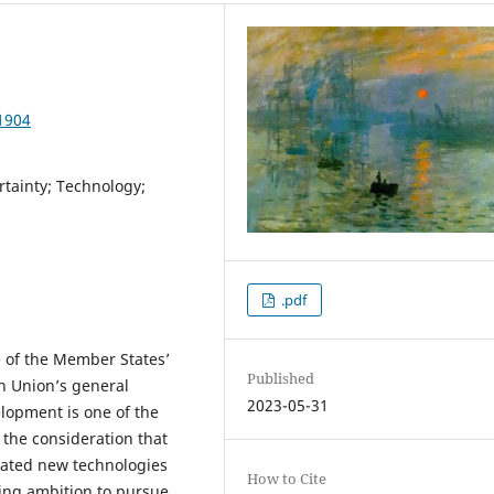
1904
rtainty; Technology;
.pdf
e of the Member States’
Published
an Union’s general
2023-05-31
elopment is one of the
 the consideration that
lated new technologies
How to Cite
ding ambition to pursue