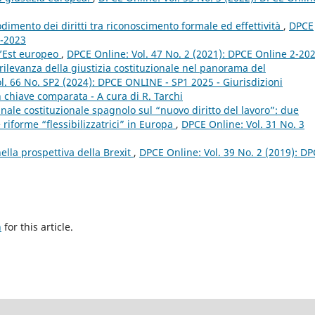
odimento dei diritti tra riconoscimento formale ed effettività
,
DPCE
3-2023
ll’Est europeo
,
DPCE Online: Vol. 47 No. 2 (2021): DPCE Online 2-20
 rilevanza della giustizia costituzionale nel panorama del
l. 66 No. SP2 (2024): DPCE ONLINE - SP1 2025 - Giurisdizioni
 in chiave comparata - A cura di R. Tarchi
nale costituzionale spagnolo sul “nuovo diritto del lavoro”: due
e riforme “flessibilizzatrici” in Europa
,
DPCE Online: Vol. 31 No. 3
ella prospettiva della Brexit
,
DPCE Online: Vol. 39 No. 2 (2019): D
h
for this article.