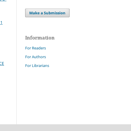
Make a Submission
21
Information
For Readers
For Authors
PCE
For Librarians