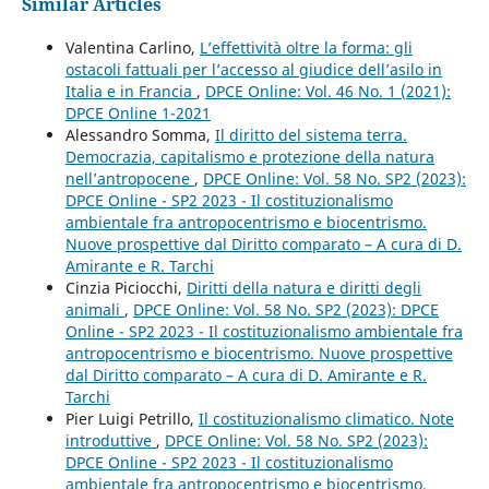
Similar Articles
Valentina Carlino,
L’effettività oltre la forma: gli
ostacoli fattuali per l’accesso al giudice dell’asilo in
Italia e in Francia
,
DPCE Online: Vol. 46 No. 1 (2021):
DPCE Online 1-2021
Alessandro Somma,
Il diritto del sistema terra.
Democrazia, capitalismo e protezione della natura
nell’antropocene
,
DPCE Online: Vol. 58 No. SP2 (2023):
DPCE Online - SP2 2023 - Il costituzionalismo
ambientale fra antropocentrismo e biocentrismo.
Nuove prospettive dal Diritto comparato – A cura di D.
Amirante e R. Tarchi
Cinzia Piciocchi,
Diritti della natura e diritti degli
animali
,
DPCE Online: Vol. 58 No. SP2 (2023): DPCE
Online - SP2 2023 - Il costituzionalismo ambientale fra
antropocentrismo e biocentrismo. Nuove prospettive
dal Diritto comparato – A cura di D. Amirante e R.
Tarchi
Pier Luigi Petrillo,
Il costituzionalismo climatico. Note
introduttive
,
DPCE Online: Vol. 58 No. SP2 (2023):
DPCE Online - SP2 2023 - Il costituzionalismo
ambientale fra antropocentrismo e biocentrismo.