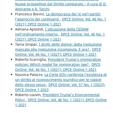
Nuove prospettive dal Diritto comparato – A cura di D.
Amirante e R. Tarchi
Francesco Bonini,
La democrazia dei (e nei) partiti:
l’approccio dei costituenti
,
DPCE Online: Vol. 46 No. 1
(2021): DPCE Online 1-2021
Adriana Apostoli,
L’attuazione della CEDAW
nell’ordinamento interno
,
DPCE Online: Vol. 46 No. 1
(2021): DPCE Online 1-2021
Tania Groppi,
I diritti delle donne: dalla rivoluzione
mancata alla rivoluzione incompiuta. E ora?
,
DPCE
Online: Vol. 46 No. 1 (2021): DPCE Online 1-2021
Roberto Scarciglia,
President Trump’s immigration
policies: Which model for immigration law?
,
DPCE
Online: Vol. 46 No. 1 (2021): DPCE Online 1-2021
Nausica Palazzo,
La Corte EDU conferma l’esistenza di
un diritto al riconoscimento giuridico per le coppie
dello stesso sesso
,
DPCE Online: Vol. 57 No. 1 (2023):
DPCE Online 1-2023
Roberto Louvin,
President Trump’s Environmental
Policy
,
DPCE Online: Vol. 46 No. 1 (2021): DPCE Online
1-2021