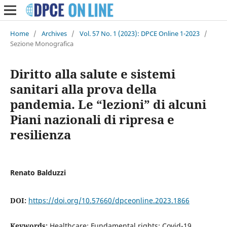
Home
/
Archives
/
Vol. 57 No. 1 (2023): DPCE Online 1-2023
/
Sezione Monografica
Diritto alla salute e sistemi
sanitari alla prova della
pandemia. Le “lezioni” di alcuni
Piani nazionali di ripresa e
resilienza
Renato Balduzzi
DOI:
https://doi.org/10.57660/dpceonline.2023.1866
Keywords:
Healthcare; Fundamental rights; Covid-19