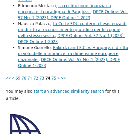
Edmondo Mostacci,
La costituzione finanziaria
europea e il paradigma di Pangloss
,
DPCE Online: Vol.
57 No. 1 (2023): DPCE Online 1-2023
Nausica Palazzo,
La Corte EDU conferma l’esistenza di
un diritto al riconoscimento giuridico per le coppie
dello stesso sesso
,
DPCE Online: Vol. 57 No. 1 (2023):
DPCE Online 1-2023
Simone Gianello,
Bakirdzi and E.C. v. Hungary: il diritto
di voto delle minoranze tra dimensione europea e
nazionale
,
DPCE Online: Vol. 57 No. 1 (2023): DPCE
Online 1-2023
<<
<
69
70
71
72
73
74
75
>
>>
You may also
start an advanced similarity search
for this
article.