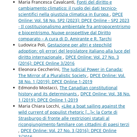
Maria Francesca Cavalcanti,
Fonti del diritto e
cambiamento climatico: il ruolo dei dati tecnico-
scientifici nella giustizia climatica in Europa
,
DPCE
Online: Vol. 58 No. SP2 (2023): DPCE Online - SP2 2023
- Il costituzionalismo ambientale fra antropocentrismo
e biocentrismo. Nuove prospettive dal Diritto
comparato – A cura di D. Amirante e R. Tarchi
Ludovica Poli,
Gestazione per altri e stepchild
adoption: gli errori del legislatore italiano alla luce del
diritto internazionale
,
DPCE Online: Vol. 27 No. 3
(2016): DPCE Online 3/2016
Eleonora Ceccherini,
The Judicial Power in Canada:
The Mirror of a Pluralistic Society
,
DPCE Online: Vol.
38 No. 1 (2019): DPCE Online 1-2019
Edmondo Mostacci,
The Canadian constitutional
history and its determinants
,
DPCE Online: Vol. 38 No.
1 (2019): DPCE Online 1-2019
Maria Chiara Locchi,
«Like a boat sailing against the
wild current of populist rhetoric […]»: la Corte di
Strasburgo di fronte alle restrizioni statali al
ricongiungimento familiare con cittadini di paesi terzi
,
DPCE Online: Vol. 27 No. 3 (2016): DPCE Online
3/2016