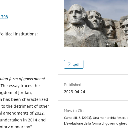
1798
litical institutions;
.pdf
danian form of government
Published
 The essay traces the
2023-04-24
ingdom of Jordan,
em has been characterized
 to the detriment of other
How to Cite
nal amendments of 2022,
Campelli, E. (2023). Una monarchia “esecut
dy undertaken in 2014 and
L’evoluzione della forma di governo giord
mentary monarchy",