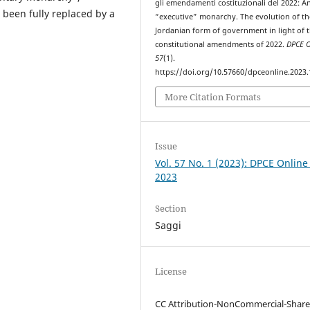
gli emendamenti costituzionali del 2022: A
 been fully replaced by a
“executive” monarchy. The evolution of th
Jordanian form of government in light of 
constitutional amendments of 2022.
DPCE O
57
(1).
https://doi.org/10.57660/dpceonline.2023
More Citation Formats
Issue
Vol. 57 No. 1 (2023): DPCE Online
2023
Section
Saggi
License
CC Attribution-NonCommercial-Share