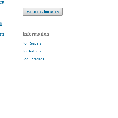
CE
Make a Submission
li
P1
Information
sta
For Readers
For Authors
For Librarians
E