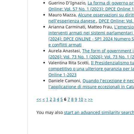
Guerino D'Ignazio,
La forma di governo pre
Online: Vol. 57 No. 1 (2023): DPCE Online 
Mauro Mazza,
Alcune osservazioni su dirit
nell’esperienza danese
,
DPCE Online: Vol.
Arianna Carminati, Matteo Frau,
L’emersio
interventi armati nei sistemi parlamentari 
(2024): DPCE ONLINE - SP1 2024 Numero Spe
e conflitti armati
Aurela Anastasi,
The form of government i
(2026): Vol. 73 No. 1 (2026): Vol. 73 No. 1
Valentina Rita Scotti,
Il Presidenzialismo t
competitivo o una ulteriore garanzia per la 
Online 1-2023
Daniele Camoni,
Quando l’eccezione è nece
l’applicazione di misure eccezionali in Ca
<<
<
1
2
3
4
5
6
7
8
9
10
>
>>
You may also
start an advanced similarity searc