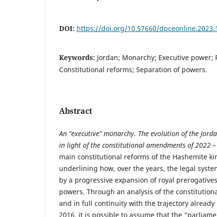
DOI:
https://doi.org/10.57660/dpceonline.2023.
Keywords:
Jordan; Monarchy; Executive power; Po
Constitutional reforms; Separation of powers.
Abstract
An “executive” monarchy. The evolution of the Jor
in light of the constitutional amendments of 2022
–
main constitutional reforms of the Hashemite k
underlining how, over the years, the legal syst
by a progressive expansion of royal prerogatives
powers. Through an analysis of the constitutio
and in full continuity with the trajectory alrea
2016, it is possible to assume that the "parlia