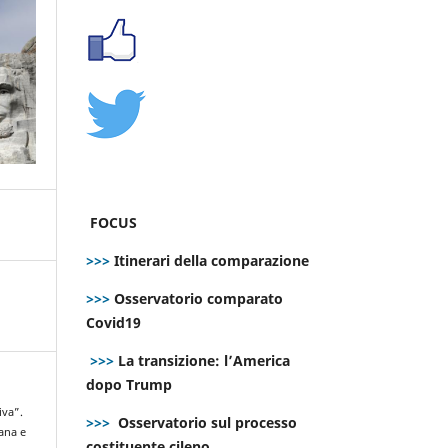
FOCUS
>>>
Itinerari della comparazione
>>>
Osservatorio comparato
Covid19
>>>
La transizione: l’America
dopo Trump
iva”.
>>>
Osservatorio sul processo
ana e
costituente cileno