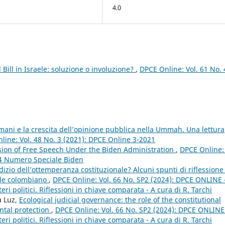
4.0
ill in Israele: soluzione o involuzione?
,
DPCE Online: Vol. 61 No. 
ulmani e la crescita dell’opinione pubblica nella Ummah. Una lettura
line: Vol. 48 No. 3 (2021): DPCE Online 3-2021
sion of Free Speech Under the Biden Administration
,
DPCE Online: 
24 Numero Speciale Biden
izio dell’ottemperanza costituzionale? Alcuni spunti di riflessione
ale colombiano
,
DPCE Online: Vol. 66 No. SP2 (2024): DPCE ONLINE 
eri politici. Riflessioni in chiave comparata - A cura di R. Tarchi
a Luz,
Ecological judicial governance: the role of the constitutional
ntal protection
,
DPCE Online: Vol. 66 No. SP2 (2024): DPCE ONLINE
eri politici. Riflessioni in chiave comparata - A cura di R. Tarchi