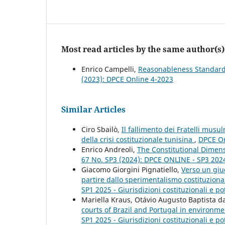
Most read articles by the same author(s)
Enrico Campelli,
Reasonableness Standard B
(2023): DPCE Online 4-2023
Similar Articles
Ciro Sbailò,
Il fallimento dei Fratelli mus
della crisi costituzionale tunisina
,
DPCE On
Enrico Andreoli,
The Constitutional Dimen
67 No. SP3 (2024): DPCE ONLINE - SP3 20
Giacomo Giorgini Pignatiello,
Verso un giud
partire dallo sperimentalismo costituzion
SP1 2025 - Giurisdizioni costituzionali e pot
Mariella Kraus, Otávio Augusto Baptista d
courts of Brazil and Portugal in environme
SP1 2025 - Giurisdizioni costituzionali e pot