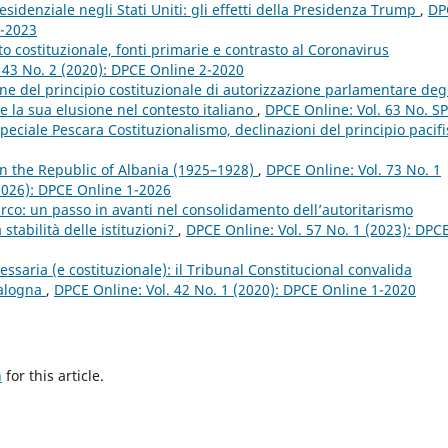
sidenziale negli Stati Uniti: gli effetti della Presidenza Trump
,
DP
1-2023
to costituzionale, fonti primarie e contrasto al Coronavirus
 43 No. 2 (2020): DPCE Online 2-2020
ne del principio costituzionale di autorizzazione parlamentare deg
e la sua elusione nel contesto italiano
,
DPCE Online: Vol. 63 No. S
ciale Pescara Costituzionalismo, declinazioni del principio pacifi
n the Republic of Albania (1925–1928)
,
DPCE Online: Vol. 73 No. 1
 (2026): DPCE Online 1-2026
urco: un passo in avanti nel consolidamento dell’autoritarismo
stabilità delle istituzioni?
,
DPCE Online: Vol. 57 No. 1 (2023): DPC
ssaria (e costituzionale): il Tribunal Constitucional convalida
talogna
,
DPCE Online: Vol. 42 No. 1 (2020): DPCE Online 1-2020
h
for this article.