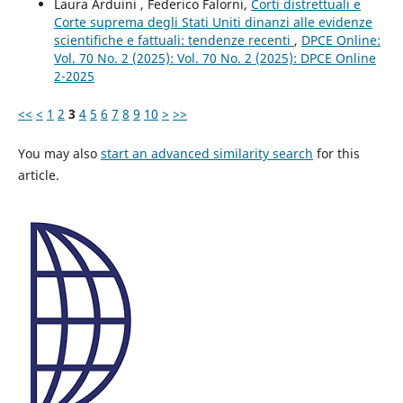
Laura Arduini , Federico Falorni,
Corti distrettuali e
Corte suprema degli Stati Uniti dinanzi alle evidenze
scientifiche e fattuali: tendenze recenti
,
DPCE Online:
Vol. 70 No. 2 (2025): Vol. 70 No. 2 (2025): DPCE Online
2-2025
<<
<
1
2
3
4
5
6
7
8
9
10
>
>>
You may also
start an advanced similarity search
for this
article.