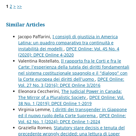
1
2
>
>>
Similar Articles
Jacopo Paffarini,
I consigli di giustizia in America
Latina: un quadro comparativo tra continuità e
instabilità dei modelli
,
DPCE Online: Vol. 45 No. 4
(2020): DPCE Online 4-2020
Valentina Rostellato,
Il rapporto fra le Corti e fra le
Carte: l’esperienza della tutela dei diritti fondamentali
nel sistema costituzionale spagnolo e il “dialogo” con
la Corte europea dei diritti dell’uomo
,
DPCE Online:
Vol. 27 No. 3 (2016): DPCE Online 3/2016
Eleonora Ceccherini,
The Judicial Power in Canada:
The Mirror of a Pluralistic Society
,
DPCE Online: Vol.
38 No. 1 (2019): DPCE Online 1-2019
Virginia Lemme,
I diritti dei transgender in Giappone
ed il nuovo ruolo della Corte Suprema
,
DPCE Online:
Vol. 62 No. 1 (2024): DPCE Online 1-2024
Graziella Romeo,
Statutory stare decisis e tenuta del
precedente wrongly decided: una lettura di Loper