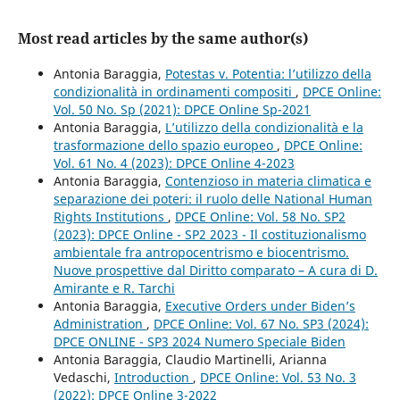
Most read articles by the same author(s)
Antonia Baraggia,
Potestas v. Potentia: l’utilizzo della
condizionalità in ordinamenti compositi
,
DPCE Online:
Vol. 50 No. Sp (2021): DPCE Online Sp-2021
Antonia Baraggia,
L’utilizzo della condizionalità e la
trasformazione dello spazio europeo
,
DPCE Online:
Vol. 61 No. 4 (2023): DPCE Online 4-2023
Antonia Baraggia,
Contenzioso in materia climatica e
separazione dei poteri: il ruolo delle National Human
Rights Institutions
,
DPCE Online: Vol. 58 No. SP2
(2023): DPCE Online - SP2 2023 - Il costituzionalismo
ambientale fra antropocentrismo e biocentrismo.
Nuove prospettive dal Diritto comparato – A cura di D.
Amirante e R. Tarchi
Antonia Baraggia,
Executive Orders under Biden’s
Administration
,
DPCE Online: Vol. 67 No. SP3 (2024):
DPCE ONLINE - SP3 2024 Numero Speciale Biden
Antonia Baraggia, Claudio Martinelli, Arianna
Vedaschi,
Introduction
,
DPCE Online: Vol. 53 No. 3
(2022): DPCE Online 3-2022