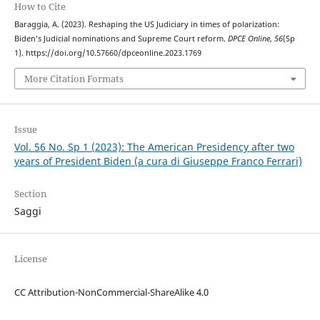
How to Cite
Baraggia, A. (2023). Reshaping the US Judiciary in times of polarization:
Biden’s Judicial nominations and Supreme Court reform.
DPCE Online
,
56
(Sp
1). https://doi.org/10.57660/dpceonline.2023.1769
More Citation Formats
Issue
Vol. 56 No. Sp 1 (2023): The American Presidency after two
years of President Biden (a cura di Giuseppe Franco Ferrari)
Section
Saggi
License
CC Attribution-NonCommercial-ShareAlike 4.0