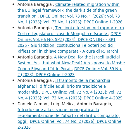
Antonia Baraggia ,
Climate-related migration within
the EU legal framework: the dark side of the green
transition
,
DPCE Online: Vol. 73 No. 1 (2026): Vol. 73
No. 1 (2026): Vol. 73 No. 1 (2026): DPCE Online 1-2026
Antonia Baraggia ,
Tensioni e torsioni nel rapporto tra
Corti e Legislatori: i casi di Mongolia e Israele
,
DPCE
Online: Vol. 66 No. SP2 (2024): DPCE ONLINE - SP1
2025 - Giurisdizioni costituzionali e poteri politici.
Riflessioni in chiave comparata - A cura di R. Tarchi
Antonia Baraggia,
A New Deal for the Israeli Judicial
System. Yes, but what New Deal? A response to Moshe
Cohen Eliya and Iddo Porat
,
DPCE Online: Vol. 59 No.
2 (2023): DPCE Online 2-2023
Antonia Baraggia ,
Il tramonto della monarchia
afghana: il difficile equilibrio tra tradizione e
modernità
,
DPCE Online: Vol. 72 No. 4 (2025): Vol. 72
No. 4 (2025): Vol. 72 No. 4 (2025): DPCE Online 4-2025
Daniele Camoni, Luigi Melica, Antonia Baraggia,
Introduzione alla sezione monografica: la
regolamentazione dell’aborto nel diritto comparato,
oggi
,
DPCE Online: Vol. 74 No. 2 (2026): DPCE Online
2-2026