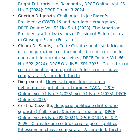
Bright Enterprises v. Raimondo
,
DPCE Online: Vol. 65
No. 3 (2024): DPCE Online 3-2024
Guerino D'Ignazio,
Challenges to Joe Biden's
Presidency: COVID-19 and pandemic emergency
,
DPCE Online: Vol. 56 No. Sp 1 (2023): The American
Presidency after two years of President Biden (a cura
di Giuseppe Franco Ferrari)
Chiara De Santis,
La Corte Costituzionale sudafricana
e la comparazione costituzionale: il confronto con le
open and democratic societies
,
DPCE Online: Vol. 66
No. SP2 (2024): DPCE ONLINE - SP1 2025 - Giurisdizioni
costituzionali e poteri politici. Riflessioni in chiave
comparata - A cura di R. Tarchi
Diego Venuti,
Universal injunctions e tutela
dell’interesse pubblico in Trump v. CASA
,
DPCE
Online: Vol. 71 No. 3 (2025): Vol. 71 No. 3 (2025): DPCE
Online 3-2025
Cristina Gazzetta,
Religione, politica e diritto: uno
sguardo (d)alla Corte Suprema israeliana
,
DPCE
Online: Vol. 66 No. SP2 (2024): DPCE ONLINE - SP1
2025 - Giurisdizioni costituzionali e poteri politici.
Riflessioni in chiave comparata - A cura di R. Tarchi