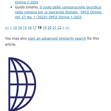
Online 2-2026
Guido Smorto,
Il ruolo della comparazione giuridica
nella contesa per la sovranità digitale
,
DPCE Online:
Vol. 57 No. 1 (2023): DPCE Online 1-2023
<<
<
13
14
15
16
17
18
19
20
21
22
>
>>
You may also
start an advanced similarity search
for this
article.