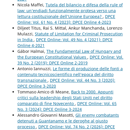
Nicola Maffei,
Tutela del bilancio e difesa della rule of
law: un’endiadi funzionalmente protesa verso una
lettura costituzionale dell’Unione Europea?
,
DPCE
Online: Vol. 61 No. 4 (2023): DPCE Online 4-2023
Diljeet Titus, Rai S. Mittal, Ankur Manchanda, Lorenzo
Mulazzi,
Statute of Limitation for Criminal Prosecution
in India
,
DPCE Online: Vol. 49 No. 4 (2021): DPCE
Online 4-2021
Gábor Halmai,
The Fundamental Law of Hungary and
the European Constitutional Values
,
DPCE Online: Vol.
39 No. 2 (2019): DPCE Online 2-2019
Antonio Iannuzzi,
Le forme di produzione delle fonti a
contenuto tecnicoscientifico nell’epoca del diritto
transnazionale
,
DPCE Online: Vol. 44 No. 3 (2020):
DPCE Online 3-2020
Tommaso Amico di Meane,
Back to 2000. Appunti
critici sulla leadership degli Stati Uniti nel diritto
comparato di fine Novecento
,
DPCE Online: Vol. 65
No. 3 (2024): DPCE Online 3-2024
Alessandro Giovanni Masotti,
Gli enemy combatants
detenuti a Guantanamo e le deroghe al giusto
processo
,
DPCE Online: Vol. 74 No. 2 (2026): DPCE