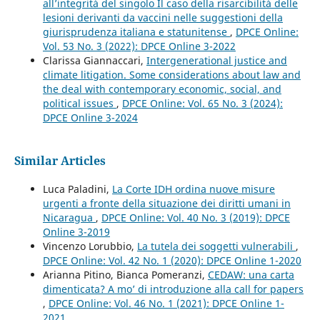
all’integrità del singolo Il caso della risarcibilità delle
lesioni derivanti da vaccini nelle suggestioni della
giurisprudenza italiana e statunitense
,
DPCE Online:
Vol. 53 No. 3 (2022): DPCE Online 3-2022
Clarissa Giannaccari,
Intergenerational justice and
climate litigation. Some considerations about law and
the deal with contemporary economic, social, and
political issues
,
DPCE Online: Vol. 65 No. 3 (2024):
DPCE Online 3-2024
Similar Articles
Luca Paladini,
La Corte IDH ordina nuove misure
urgenti a fronte della situazione dei diritti umani in
Nicaragua
,
DPCE Online: Vol. 40 No. 3 (2019): DPCE
Online 3-2019
Vincenzo Lorubbio,
La tutela dei soggetti vulnerabili
,
DPCE Online: Vol. 42 No. 1 (2020): DPCE Online 1-2020
Arianna Pitino, Bianca Pomeranzi,
CEDAW: una carta
dimenticata? A mo’ di introduzione alla call for papers
,
DPCE Online: Vol. 46 No. 1 (2021): DPCE Online 1-
2021