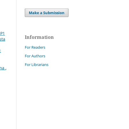
Make a Submission
SP1
Information
sta
For Readers
:
For Authors
For Librarians
ina
,