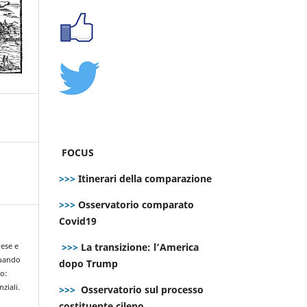
FOCUS
>>>
Itinerari della comparazione
>>>
Osservatorio comparato
Covid19
>>>
La transizione: l’America
rese e
Quando
dopo Trump
po:
ziali.
>>>
Osservatorio sul processo
costituente cileno