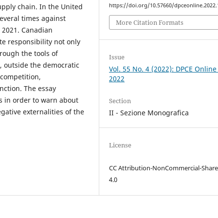
https://doi.org/10.57660/dpceonline.2022
supply chain. In the United
several times against
More Citation Formats
n 2021. Canadian
e responsibility not only
hrough the tools of
Issue
, outside the democratic
Vol. 55 No. 4 (2022): DPCE Online
 competition,
2022
unction. The essay
 in order to warn about
Section
egative externalities of the
II - Sezione Monografica
License
CC Attribution-NonCommercial-Share
4.0