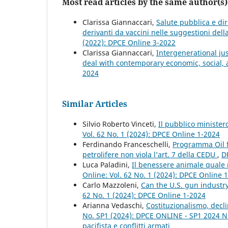
Most read articles by the same author(s)
Clarissa Giannaccari,
Salute pubblica e diri
derivanti da vaccini nelle suggestioni del
(2022): DPCE Online 3-2022
Clarissa Giannaccari,
Intergenerational ju
deal with contemporary economic, social, a
2024
Similar Articles
Silvio Roberto Vinceti,
Il pubblico ministero
Vol. 62 No. 1 (2024): DPCE Online 1-2024
Ferdinando Franceschelli,
Programma Oil f
petrolifere non viola l’art. 7 della CEDU
,
D
Luca Paladini,
Il benessere animale quale re
Online: Vol. 62 No. 1 (2024): DPCE Online 
Carlo Mazzoleni,
Can the U.S. gun industr
62 No. 1 (2024): DPCE Online 1-2024
Arianna Vedaschi,
Costituzionalismo, decli
No. SP1 (2024): DPCE ONLINE - SP1 2024 Nu
pacifista e conflitti armati