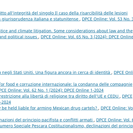
tto all’integrità del singolo Il caso della risarcibilità delle lesioni
la giurisprudenza italiana e statunitense
,
DPCE Online: Vol. 53 No. 
stice and climate litigation. Some considerations about law and the
nd political issues
,
DPCE Online: Vol. 65 No. 3 (2024): DPCE Online
 negli Stati Uniti. Una figura ancora in cerca di identità
,
DPCE Onl
or food e corruzione internazionale: la condanna delle compagnie
PCE Online: Vol. 62 No. 1 (2024): DPCE Online 1-2024
strizione alla libertà di religione tra diritto dell’UE e CEDU
,
DPCE
1-2024
y be held liable for arming Mexican drug cartels?
,
DPCE Online: Vo
nazioni del principio pacifista e conflitti armati
,
DPCE Online: Vol. 
mero Speciale Pescara Costituzionalismo, declinazioni del princip