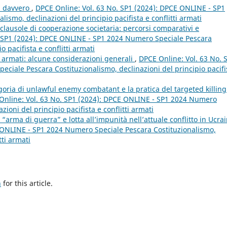
a davvero
,
DPCE Online: Vol. 63 No. SP1 (2024): DPCE ONLINE - SP1
smo, declinazioni del principio pacifista e conflitti armati
e clausole di cooperazione societaria: percorsi comparativi e
. SP1 (2024): DPCE ONLINE - SP1 2024 Numero Speciale Pescara
o pacifista e conflitti armati
i armati: alcune considerazioni generali
,
DPCE Online: Vol. 63 No. 
ciale Pescara Costituzionalismo, declinazioni del principio pacifi
goria di unlawful enemy combatant e la pratica del targeted killing
Online: Vol. 63 No. SP1 (2024): DPCE ONLINE - SP1 2024 Numero
ioni del principio pacifista e conflitti armati
“arma di guerra” e lotta all’impunità nell’attuale conflitto in Ucra
E ONLINE - SP1 2024 Numero Speciale Pescara Costituzionalismo,
tti armati
h
for this article.