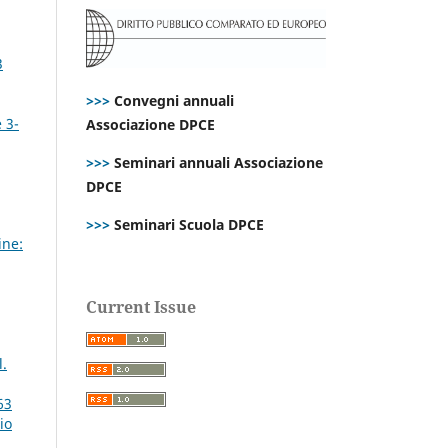
3
>>>
Convegni annuali
 3-
Associazione DPCE
>>>
Seminari annuali Associazione
DPCE
>>>
Seminari Scuola DPCE
ine:
Current Issue
l.
63
io