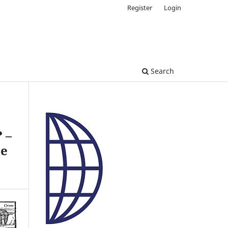
Register
Login
Search
 –
re