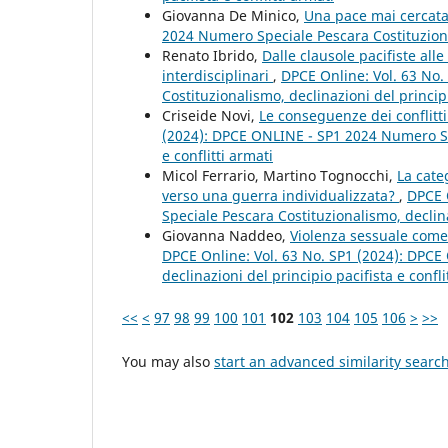
Giovanna De Minico,
Una pace mai cercat
2024 Numero Speciale Pescara Costituzionali
Renato Ibrido,
Dalle clausole pacifiste all
interdisciplinari
,
DPCE Online: Vol. 63 No
Costituzionalismo, declinazioni del principi
Criseide Novi,
Le conseguenze dei conflitt
(2024): DPCE ONLINE - SP1 2024 Numero Spe
e conflitti armati
Micol Ferrario, Martino Tognocchi,
La cate
verso una guerra individualizzata?
,
DPCE 
Speciale Pescara Costituzionalismo, declinaz
Giovanna Naddeo,
Violenza sessuale come 
DPCE Online: Vol. 63 No. SP1 (2024): DPC
declinazioni del principio pacifista e confli
<<
<
97
98
99
100
101
102
103
104
105
106
>
>>
You may also
start an advanced similarity searc