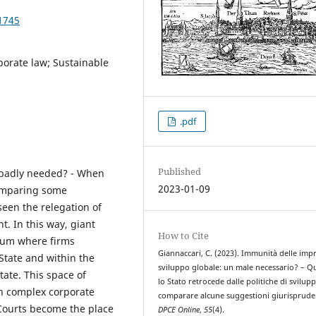
1745
porate law; Sustainable
.pdf
Published
 badly needed? - When
2023-01-09
comparing some
seen the relegation of
t. In this way, giant
How to Cite
cuum where firms
Giannaccari, C. (2023). Immunità delle imp
 State and within the
sviluppo globale: un male necessario? – 
tate. This space of
lo Stato retrocede dalle politiche di svilup
h complex corporate
comparare alcune suggestioni giurispruden
e Courts become the place
DPCE Online
,
55
(4).