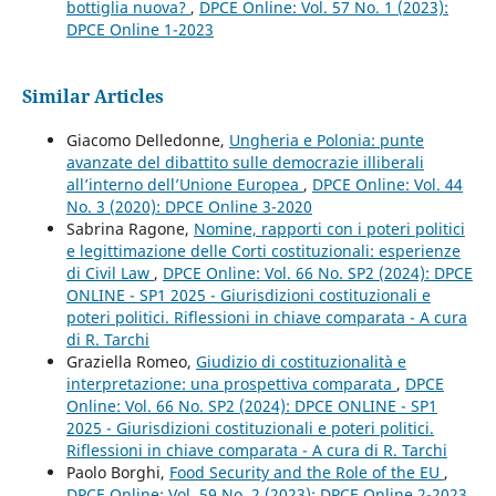
bottiglia nuova?
,
DPCE Online: Vol. 57 No. 1 (2023):
DPCE Online 1-2023
Similar Articles
Giacomo Delledonne,
Ungheria e Polonia: punte
avanzate del dibattito sulle democrazie illiberali
all’interno dell’Unione Europea
,
DPCE Online: Vol. 44
No. 3 (2020): DPCE Online 3-2020
Sabrina Ragone,
Nomine, rapporti con i poteri politici
e legittimazione delle Corti costituzionali: esperienze
di Civil Law
,
DPCE Online: Vol. 66 No. SP2 (2024): DPCE
ONLINE - SP1 2025 - Giurisdizioni costituzionali e
poteri politici. Riflessioni in chiave comparata - A cura
di R. Tarchi
Graziella Romeo,
Giudizio di costituzionalità e
interpretazione: una prospettiva comparata
,
DPCE
Online: Vol. 66 No. SP2 (2024): DPCE ONLINE - SP1
2025 - Giurisdizioni costituzionali e poteri politici.
Riflessioni in chiave comparata - A cura di R. Tarchi
Paolo Borghi,
Food Security and the Role of the EU
,
DPCE Online: Vol. 59 No. 2 (2023): DPCE Online 2-2023