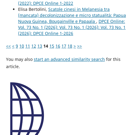
(2022): DPCE Online 1-2022
Elisa Bertolini,
Scatole cinesi in Melanesia tra
(mancata) decolonizzazione e micro statualità: Papua
Nuova Guinea, Bougainville e Papaala
,
DPCE Online:
Vol. 73 No. 1 (2026): Vol. 73 No. 1 (2026): Vol. 73 No. 1
(2026): DPCE Online 1-2026
<<
<
9
10
11
12
13
14
15
16
17
18
>
>>
You may also
start an advanced similarity search
for this
article.