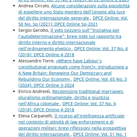
Andrea Circolo,
Alcune considerazioni sulla possibilità
di espellere uno Stato membro dell’Unione alla luce
del diritto internazionale generale
,
DPCE Online: Vol.
50 No. Sp (2021): DPCE Online Sp-2021
Sergio Gerotto,
Il voto svizzero sull’“Iniziativa per
l’autodeterminazione”: brevi note sul rapporto tra
diritto interno e diritto internazionale
nell’ordinamento elvetico
,
DPCE Online: Vol. 37 No. 4
(2018): DPCE Online 4-2018
Alessandro Torre,
«Where have Labour's
constitutional proposals come from?»: introduzione a
A New Britain: Renewing Our Democracy and
Rebuilding Our Economy
,
DPCE Online: Vol. 65 No. 3
(2024): DPCE Online 3-2024
Enrico Andreoli,
Recognising traditional marriages:
pluralismo ordinamentale, diritto e giustizia
nell’Africa coloniale
,
DPCE Online: Vol. 37 No. 4
(2018): DPCE Online 4-2018
Elena Carpanelli,
Il ricorso all’intelligenza artificiale
nel contesto di attività di law enforcement e di
operazioni militari: brevi riflessioni nella prospettiva
del diritto internazionale
,
DPCE Online: Vol. 51 No. 1