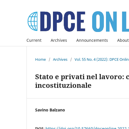
Current
Archives
Announcements
About
Home
/
Archives
/
Vol. 55 No. 4 (2022): DPCE Onli
Stato e privati nel lavoro: 
incostituzionale
Savino Balzano
DOI:
https://doi.org/10.57660/dpceonline.2022.