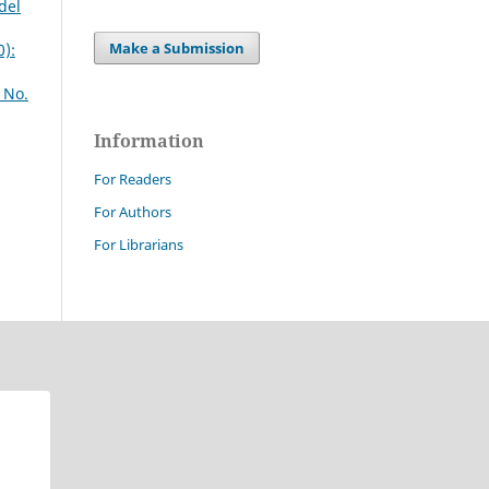
del
Make a Submission
0):
 No.
Information
For Readers
For Authors
For Librarians