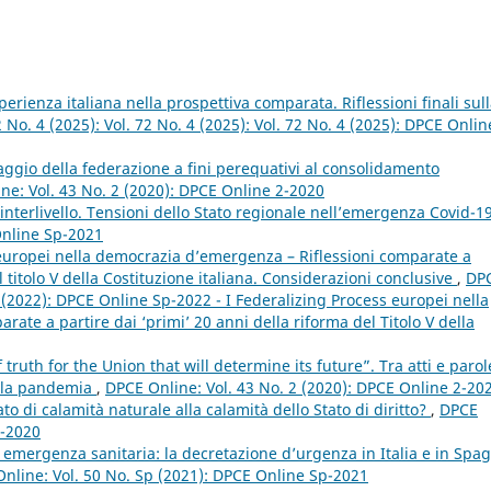
erienza italiana nella prospettiva comparata. Riflessioni finali sul
 No. 4 (2025): Vol. 72 No. 4 (2025): Vol. 72 No. 4 (2025): DPCE Onlin
ggio della federazione a fini perequativi al consolidamento
ne: Vol. 43 No. 2 (2020): DPCE Online 2-2020
à interlivello. Tensioni dello Stato regionale nell’emergenza Covid-1
Online Sp-2021
 europei nella democrazia d’emergenza – Riflessioni comparate a
l titolo V della Costituzione italiana. Considerazioni conclusive
,
DP
p (2022): DPCE Online Sp-2022 - I Federalizing Process europei nella
ate a partire dai ‘primi’ 20 anni della riforma del Titolo V della
ruth for the Union that will determine its future”. Tra atti e parol
ro la pandemia
,
DPCE Online: Vol. 43 No. 2 (2020): DPCE Online 2-20
ato di calamità naturale alla calamità dello Stato di diritto?
,
DPCE
2-2020
 emergenza sanitaria: la decretazione d’urgenza in Italia e in Spa
nline: Vol. 50 No. Sp (2021): DPCE Online Sp-2021