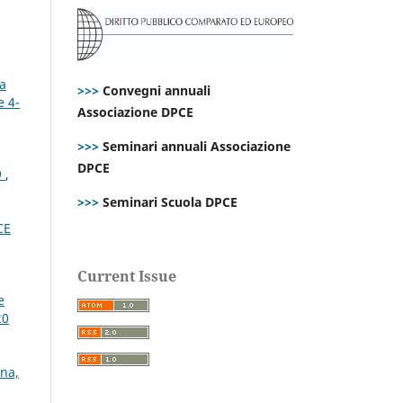
la
>>>
Convegni annuali
e 4-
Associazione DPCE
>>>
Seminari annuali Associazione
DPCE
9
,
>>>
Seminari Scuola DPCE
CE
Current Issue
e
20
gna,