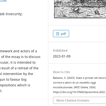
Job Insecurity;
.pdf
Published
amework and actors of a
2023-01-09
 of the essay is to discuss
cular, it is intended to
result of a retreat of the
How to Cite
l intervention by the
Balzano, S. (2023). Stato e privati nel lavor
gun to favour big
cornice e attori di un modello oggi
mpositions which is
incostituzionale.
DPCE Online
,
55
(4).
l.
https://doi.org/10.57660/dpceonline.2022
More Citation Formats