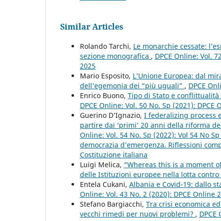
Similar Articles
Rolando Tarchi,
Le monarchie cessate: l’esp
sezione monografica
,
DPCE Online: Vol. 72
2025
Mario Esposito,
L’Unione Europea: dal mira
dell’egemonia dei “più uguali”
,
DPCE Onli
Enrico Buono,
Tipo di Stato e conflittualit
DPCE Online: Vol. 50 No. Sp (2021): DPCE 
Guerino D’Ignazio,
I federalizing process
partire dai ‘primi’ 20 anni della riforma de
Online: Vol. 54 No. Sp (2022): Vol 54 No S
democrazia d’emergenza. Riflessioni compar
Costituzione italiana
Luigi Melica,
“Whereas this is a moment of t
delle Istituzioni europee nella lotta cont
Entela Cukani,
Albania e Covid-19: dallo st
Online: Vol. 43 No. 2 (2020): DPCE Online 
Stefano Bargiacchi,
Tra crisi economica ed
vecchi rimedi per nuovi problemi?
,
DPCE O