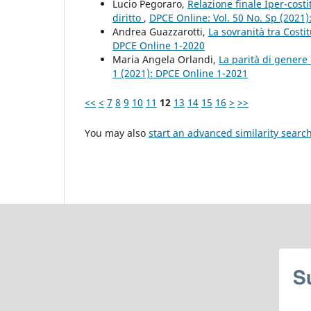
Lucio Pegoraro,
Relazione finale Iper-costi
diritto
,
DPCE Online: Vol. 50 No. Sp (2021
Andrea Guazzarotti,
La sovranità tra Costi
DPCE Online 1-2020
Maria Angela Orlandi,
La parità di gener
1 (2021): DPCE Online 1-2021
<<
<
7
8
9
10
11
12
13
14
15
16
>
>>
You may also
start an advanced similarity searc