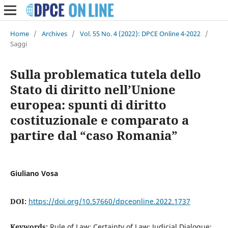
Home
/
Archives
/
Vol. 55 No. 4 (2022): DPCE Online 4-2022
/
Saggi
Sulla problematica tutela dello
Stato di diritto nell’Unione
europea: spunti di diritto
costituzionale e comparato a
partire dal “caso Romania”
Giuliano Vosa
DOI:
https://doi.org/10.57660/dpceonline.2022.1737
Keywords:
Rule of Law; Certainty of Law; Judicial Dialogue;