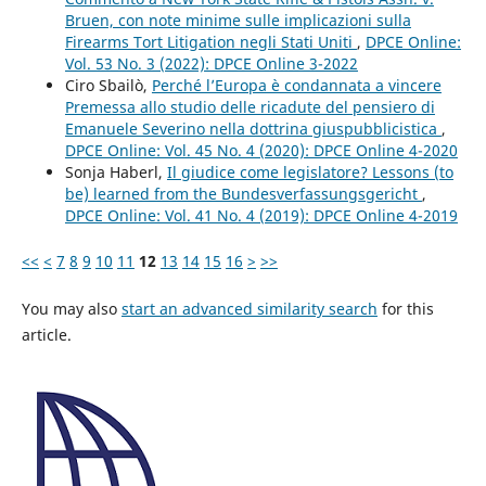
Bruen, con note minime sulle implicazioni sulla
Firearms Tort Litigation negli Stati Uniti
,
DPCE Online:
Vol. 53 No. 3 (2022): DPCE Online 3-2022
Ciro Sbailò,
Perché l’Europa è condannata a vincere
Premessa allo studio delle ricadute del pensiero di
Emanuele Severino nella dottrina giuspubblicistica
,
DPCE Online: Vol. 45 No. 4 (2020): DPCE Online 4-2020
Sonja Haberl,
Il giudice come legislatore? Lessons (to
be) learned from the Bundesverfassungsgericht
,
DPCE Online: Vol. 41 No. 4 (2019): DPCE Online 4-2019
<<
<
7
8
9
10
11
12
13
14
15
16
>
>>
You may also
start an advanced similarity search
for this
article.