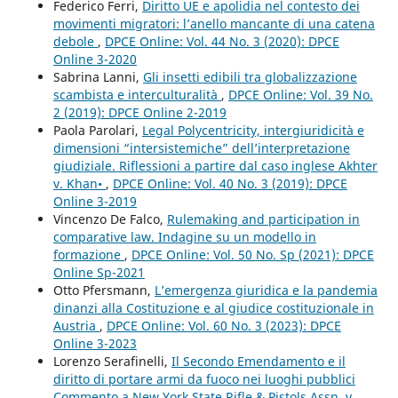
Federico Ferri,
Diritto UE e apolidia nel contesto dei
movimenti migratori: l’anello mancante di una catena
debole
,
DPCE Online: Vol. 44 No. 3 (2020): DPCE
Online 3-2020
Sabrina Lanni,
Gli insetti edibili tra globalizzazione
scambista e interculturalità
,
DPCE Online: Vol. 39 No.
2 (2019): DPCE Online 2-2019
Paola Parolari,
Legal Polycentricity, intergiuridicità e
dimensioni “intersistemiche” dell’interpretazione
giudiziale. Riflessioni a partire dal caso inglese Akhter
v. Khan•
,
DPCE Online: Vol. 40 No. 3 (2019): DPCE
Online 3-2019
Vincenzo De Falco,
Rulemaking and participation in
comparative law. Indagine su un modello in
formazione
,
DPCE Online: Vol. 50 No. Sp (2021): DPCE
Online Sp-2021
Otto Pfersmann,
L’emergenza giuridica e la pandemia
dinanzi alla Costituzione e al giudice costituzionale in
Austria
,
DPCE Online: Vol. 60 No. 3 (2023): DPCE
Online 3-2023
Lorenzo Serafinelli,
Il Secondo Emendamento e il
diritto di portare armi da fuoco nei luoghi pubblici
Commento a New York State Rifle & Pistols Assn. v.