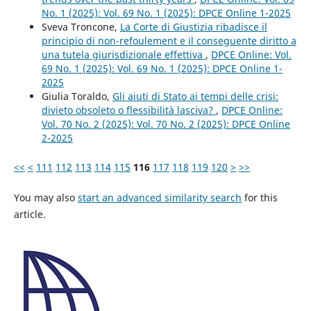
No. 1 (2025): Vol. 69 No. 1 (2025): DPCE Online 1-2025
Sveva Troncone,
La Corte di Giustizia ribadisce il
principio di non-refoulement e il conseguente diritto a
una tutela giurisdizionale effettiva
,
DPCE Online: Vol.
69 No. 1 (2025): Vol. 69 No. 1 (2025): DPCE Online 1-
2025
Giulia Toraldo,
Gli aiuti di Stato ai tempi delle crisi:
divieto obsoleto o flessibilità lasciva?
,
DPCE Online:
Vol. 70 No. 2 (2025): Vol. 70 No. 2 (2025): DPCE Online
2-2025
<<
<
111
112
113
114
115
116
117
118
119
120
>
>>
You may also
start an advanced similarity search
for this
article.