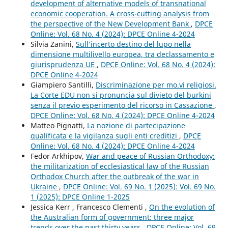
development of alternative models of transnational
economic cooperation. A cross-cutting analysis from
the perspective of the New Development Bank
,
DPCE
Online: Vol. 68 No. 4 (2024): DPCE Online 4-2024
Silvia Zanini,
Sull’incerto destino del lupo nella
dimensione multilivello europea, tra declassamento e
giurisprudenza UE
,
DPCE Online: Vol. 68 No. 4 (2024):
DPCE Online 4-2024
Giampiero Santilli,
Discriminazione per mo.vi religiosi.
La Corte EDU non si pronuncia sul divieto del burkini
senza il previo esperimento del ricorso in Cassazione
,
DPCE Online: Vol. 68 No. 4 (2024): DPCE Online 4-2024
Matteo Pignatti,
La nozione di partecipazione
qualificata e la vigilanza sugli enti creditizi
,
DPCE
Online: Vol. 68 No. 4 (2024): DPCE Online 4-2024
Fedor Arkhipov,
War and peace of Russian Orthodoxy:
the militarization of ecclesiastical law of the Russian
Orthodox Church after the outbreak of the war in
Ukraine
,
DPCE Online: Vol. 69 No. 1 (2025): Vol. 69 No.
1 (2025): DPCE Online 1-2025
Jessica Kerr , Francesco Clementi ,
On the evolution of
the Australian form of government: three major
trends over the past thirty years
,
DPCE Online: Vol. 69