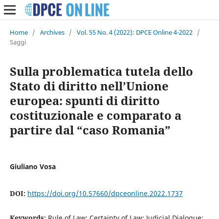
Home
/
Archives
/
Vol. 55 No. 4 (2022): DPCE Online 4-2022
/
Saggi
Sulla problematica tutela dello
Stato di diritto nell’Unione
europea: spunti di diritto
costituzionale e comparato a
partire dal “caso Romania”
Giuliano Vosa
DOI:
https://doi.org/10.57660/dpceonline.2022.1737
Keywords:
Rule of Law; Certainty of Law; Judicial Dialogue;