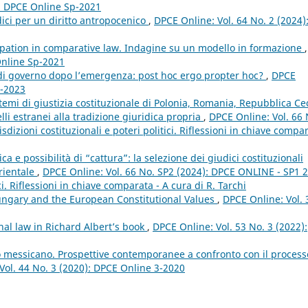
): DPCE Online Sp-2021
dici per un diritto antropocenico
,
DPCE Online: Vol. 64 No. 2 (2024)
pation in comparative law. Indagine su un modello in formazione
,
Online Sp-2021
 di governo dopo l’emergenza: post hoc ergo propter hoc?
,
DPCE
1-2023
stemi di giustizia costituzionale di Polonia, Romania, Repubblica Ce
li estranei alla tradizione giuridica propria
,
DPCE Online: Vol. 66 
dizioni costituzionali e poteri politici. Riflessioni in chiave compa
ica e possibilità di “cattura”: la selezione dei giudici costituzionali
rientale
,
DPCE Online: Vol. 66 No. SP2 (2024): DPCE ONLINE - SP1 
ici. Riflessioni in chiave comparata - A cura di R. Tarchi
ngary and the European Constitutional Values
,
DPCE Online: Vol. 
nal law in Richard Albert’s book
,
DPCE Online: Vol. 53 No. 3 (2022):
vo messicano. Prospettive contemporanee a confronto con il process
Vol. 44 No. 3 (2020): DPCE Online 3-2020