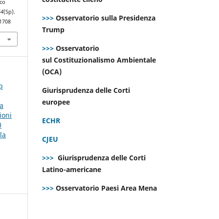
ico
54
(Sp).
>>>
Osservatorio sulla Presidenza
.1708
Trump
>>>
Osservatorio
sul Costituzionalismo Ambientale
(OCA)
p
Giurisprudenza delle Corti
europee
la
ioni
ECHR
0
la
CJEU
>>>
Giurisprudenza delle Corti
Latino-americane
>>>
Osservatorio Paesi Area Mena