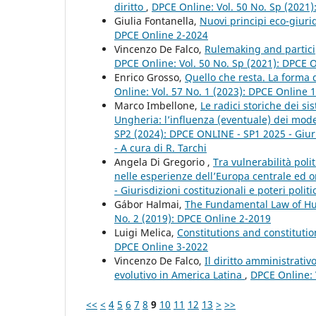
diritto
,
DPCE Online: Vol. 50 No. Sp (2021
Giulia Fontanella,
Nuovi principi eco-giuri
DPCE Online 2-2024
Vincenzo De Falco,
Rulemaking and partici
DPCE Online: Vol. 50 No. Sp (2021): DPCE 
Enrico Grosso,
Quello che resta. La forma
Online: Vol. 57 No. 1 (2023): DPCE Online 
Marco Imbellone,
Le radici storiche dei si
Ungheria: l’influenza (eventuale) dei model
SP2 (2024): DPCE ONLINE - SP1 2025 - Giuris
- A cura di R. Tarchi
Angela Di Gregorio ,
Tra vulnerabilità polit
nelle esperienze dell’Europa centrale ed o
- Giurisdizioni costituzionali e poteri polit
Gábor Halmai,
The Fundamental Law of Hu
No. 2 (2019): DPCE Online 2-2019
Luigi Melica,
Constitutions and constitutio
DPCE Online 3-2022
Vincenzo De Falco,
Il diritto amministrati
evolutivo in America Latina
,
DPCE Online: 
<<
<
4
5
6
7
8
9
10
11
12
13
>
>>