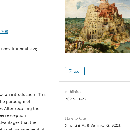
1708
 Constitutional law;
.pdf
Published
w: an introduction –This
2022-11-22
 the paradigm of
. After recalling the
ween exception
How to Cite
advantages that the
Simoncini, M., & Martinico, G. (2022).
 rational management of