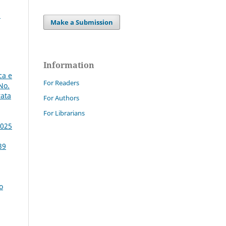
:
Make a Submission
Information
ca e
For Readers
No.
rata
For Authors
For Librarians
2025
39
o