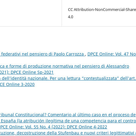
CC Attribution-NonCommercial-Share
4.0
i federativi nel pensiero di Paolo Carrozza
,
DPCE Online: Vol. 47 No
ca e forme di produzione normativa nel pensiero di Alessandro
2021): DPCE Online Sp-2021
 dell’identità nazionale. Per una lettura “contestualizzata” dell’art.
PCE Online 3-2020
ibunal Constitucional? Comentario al último caso en el proceso de
en España (la atribución ilegítima de una competencia para el contro
PCE Online: Vol. 55 No. 4 (2022): DPCE Online 4-2022
tuzione, decostruzione della Stufenbau e nuovi criteri legittimativi 