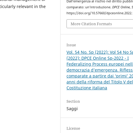
Dall’emergenza al rischio nel diritto pubbl
icularly relevant in the
comparato: un’introduzione.
DPCE Online
,
https://doi.org/10.57660/dpceonline.2022
More Citation Formats
Issue
Vol. 54 No. Sp (2022): Vol 54 No S
(2022): DPCE Online Sp-2022 - I
Federalizing Process europei nel
democrazia d’emergenza. Rifless
comparate a partire dai ‘primi’ 2
anni della riforma del Titolo V del
Costituzione italiana
Section
Saggi
License