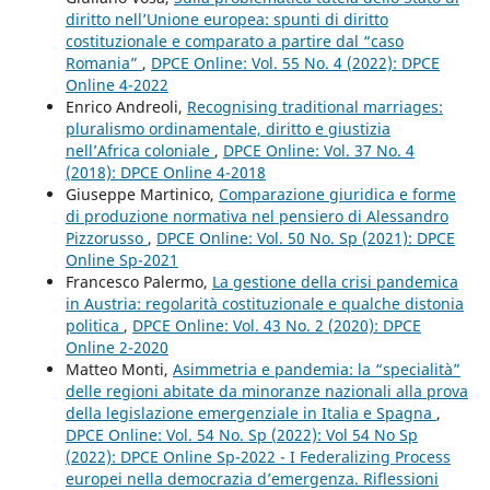
diritto nell’Unione europea: spunti di diritto
costituzionale e comparato a partire dal “caso
Romania”
,
DPCE Online: Vol. 55 No. 4 (2022): DPCE
Online 4-2022
Enrico Andreoli,
Recognising traditional marriages:
pluralismo ordinamentale, diritto e giustizia
nell’Africa coloniale
,
DPCE Online: Vol. 37 No. 4
(2018): DPCE Online 4-2018
Giuseppe Martinico,
Comparazione giuridica e forme
di produzione normativa nel pensiero di Alessandro
Pizzorusso
,
DPCE Online: Vol. 50 No. Sp (2021): DPCE
Online Sp-2021
Francesco Palermo,
La gestione della crisi pandemica
in Austria: regolarità costituzionale e qualche distonia
politica
,
DPCE Online: Vol. 43 No. 2 (2020): DPCE
Online 2-2020
Matteo Monti,
Asimmetria e pandemia: la “specialità”
delle regioni abitate da minoranze nazionali alla prova
della legislazione emergenziale in Italia e Spagna
,
DPCE Online: Vol. 54 No. Sp (2022): Vol 54 No Sp
(2022): DPCE Online Sp-2022 - I Federalizing Process
europei nella democrazia d’emergenza. Riflessioni