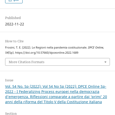
Published
2022-11-22
How to Cite
Frosini, T. E. (2022). Le Regioni nella pandemia costituzionale.
DPCE Online
,
54
(Sp). https://doi.org/10.57660/dpceonline.2022.1689
More Citation Formats
Issue
Vol. 54 No. Sp (2022): Vol 54 No Sp (2022): DPCE Online Sp-
2022 - I Federalizing Process europei nella democrazia
d’emergenza. Riflessioni comparate a partire dai ‘primi’ 20
anni della riforma del Titolo V della Costituzione italiana
Section