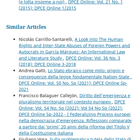
(e lotta insieme a noi)
,
DPCE Online: Vol. 21 No. 1
(2015): DPCE Online 1/2015
Similar Articles
Nicolás Carrillo-Santarelli,
A Look into The Human
Rights and Inter-State Abuses of Foreign Powers and
Autocrats in García Márquez: An International Law
and Literature Study
,
DPCE Online: Vol. 36 No. 3
(2018): DPCE Online 3-2018
Andrea Gatti,
Lo Stato ebraico come mito: origini e
conseguenze della legge fondamentale Nation-State
,
DPCE Online: Vol. 50 No. Sp (2021): DPCE Online Sp-
2021
Francisco Balaguer Callejón,
Diritto dell’emergenza e
pluralismo territoriale nel contesto europeo
,
DPCE
Online: Vol. 54 No. Sp (2022): Vol 54 No Sp (2022):
DPCE Online Sp-2022 - I Federalizing Process europei
nella democrazia d’emergenza. Riflessioni comparate
a partire dai ‘primi’ 20 anni della riforma del Titolo V
della Costituzione italiana
Giuliano Vosa,
Sulla problematica tutela dello Stato di