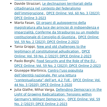
Davide Strazzari,
Le declinazioni territoriali della
cittadinanza nel contesto del federalismo
dell’immigrazione
,
DPCE Online: Vol. 60 No. 3 (2023):
DPCE Online 3-2023
Marta Fasan,
Gli organi di autogoverno della
magistratura alla luce dei principi di indipendenza e
imparzialità. Conferme da Strasburgo su un modello
costituzionale di Consiglio di Giustizia
,
DPCE Online:
Vol. 59 No. 2 (2023): DPCE Online 2-2023
Tania Groppi,
New and old challenges to the
legitimacy of constitutional adjudication
,
DPCE
Online: Vol. 59 No. 2 (2023): DPCE Online 2-2023
Paolo Borghi,
Food Security and the Role of the EU
,
DPCE Online: Vol. 59 No. 2 (2023): DPCE Online 2-2023
Giuseppe Martinico,
Contro l’uso populista
dell’identità nazionale. Per una lettura
“contestualizzata” dell’art. 4.2 TUE
,
DPCE Online: Vol.
44 No. 3 (2020): DPCE Online 3-2020
Julia Glathe, Mihai Varga,
Defending Democracy in the
Light of Growing Radicalization: Tensions within
Germany’s Militant Democracy•
,
DPCE Online: Vol. 59
No. 2 (2023): DPCE Online 2-2023