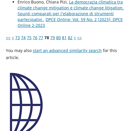
Enrico Buono, Chiara Pizi,
La democrazia climatica tra
climate change mitigation e climate change litigation.
Spunti comparati per l’elaborazione di strumenti
partecipativi
,
DPCE Online: Vol. 59 No. 2 (2023): DPCE
Online 2-2023
<<
<
73
74
75
76
77
78
79
80
81
82
>
>>
You may also
start an advanced similarity search
for this
article.