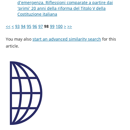
d’emergenza. Riflessioni comparate a partire dai
‘primi’ 20 anni della riforma del Titolo V della
Costituzione italiana
<<
<
93
94
95
96
97
98
99
100
>
>>
You may also
start an advanced similarity search
for this
article.