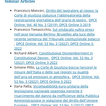
Similar Articles
Francesco Monceri,
Diritto del lavoratore al riposo: la
Corte di giustizia statuisce l’obbligatorietà della
registrazione giornaliera dell'orario di lavoro
,
DPCE
Online: Vol. 40 No. 3 (2019): DPCE Online 3-2019
Francesco Tomasicchio,
Sul sindacato «ultra vires»
nell’asse Varsavia-Berlino- Bruxelles alla luce della
recente sentenza del Tribunale costituzionale polacco
,
DPCE Online: Vol. 53 No. 3 (2022): DPCE Online 3-
2022
Richard Albert,
Constitutional Dismemberment in
Constitutional Design
,
DPCE Online: Vol. 53 No. 3
(2022): DPCE Online 3-2022
Simone Pitto,
La Corte di Giustizia boccia (ancora) le
misure dell’Italia e delle sue regioni su qualità
dell’aria ed emissioni in atmosfera
,
DPCE Online: Vol.
53 No. 3 (2022): DPCE Online 3-2022
Ilaria Patta,
Incompatibilità euro-unitaria della
legislazione nazionale spagnola inerente il
risarcimento del danno da inefficienze della Pubblica
Amministrazione in violazione del diritto dell’Unione
Europea.
,
DPCE Online: Vol. 53 No. 3 (2022): DPCE