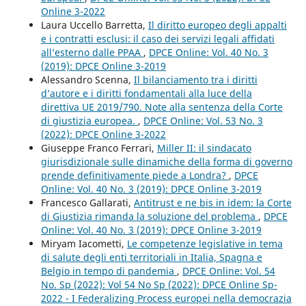
Online 3-2022
Laura Uccello Barretta,
Il diritto europeo degli appalti
e i contratti esclusi: il caso dei servizi legali affidati
all’esterno dalle PPAA
,
DPCE Online: Vol. 40 No. 3
(2019): DPCE Online 3-2019
Alessandro Scenna,
Il bilanciamento tra i diritti
d’autore e i diritti fondamentali alla luce della
direttiva UE 2019/790. Note alla sentenza della Corte
di giustizia europea.
,
DPCE Online: Vol. 53 No. 3
(2022): DPCE Online 3-2022
Giuseppe Franco Ferrari,
Miller II: il sindacato
giurisdizionale sulle dinamiche della forma di governo
prende definitivamente piede a Londra?
,
DPCE
Online: Vol. 40 No. 3 (2019): DPCE Online 3-2019
Francesco Gallarati,
Antitrust e ne bis in idem: la Corte
di Giustizia rimanda la soluzione del problema
,
DPCE
Online: Vol. 40 No. 3 (2019): DPCE Online 3-2019
Miryam Iacometti,
Le competenze legislative in tema
di salute degli enti territoriali in Italia, Spagna e
Belgio in tempo di pandemia
,
DPCE Online: Vol. 54
No. Sp (2022): Vol 54 No Sp (2022): DPCE Online Sp-
2022 - I Federalizing Process europei nella democrazia