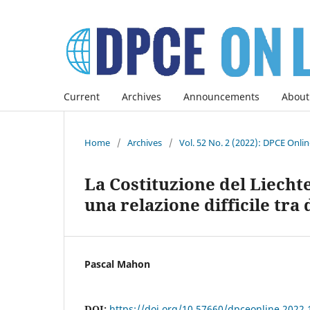
Current
Archives
Announcements
About
Home
/
Archives
/
Vol. 52 No. 2 (2022): DPCE Onli
La Costituzione del Liechte
una relazione difficile tr
Pascal Mahon
DOI:
https://doi.org/10.57660/dpceonline.2022.