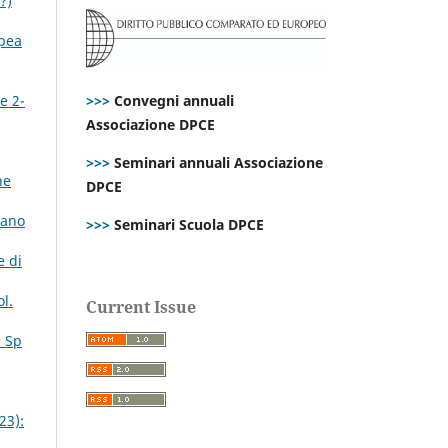
?)
opea
>>>
Convegni annuali
e 2-
Associazione DPCE
>>>
Seminari annuali Associazione
ne
DPCE
iano
>>>
Seminari Scuola DPCE
e di
l.
Current Issue
. Sp
23):