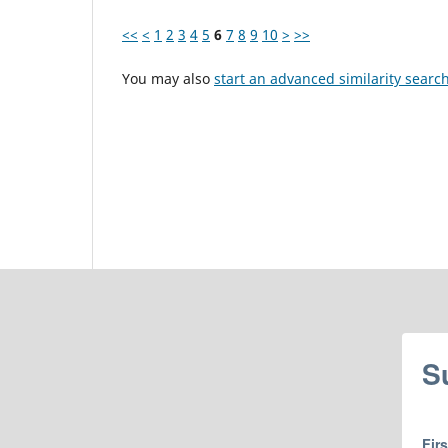
<<
<
1
2
3
4
5
6
7
8
9
10
>
>>
You may also
start an advanced similarity searc