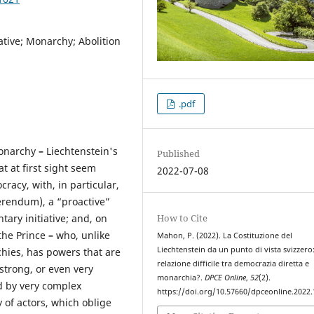
tive; Monarchy; Abolition
.pdf
monarchy
–
Liechtenstein's
Published
t at first sight seem
2022-07-08
racy, with, in particular,
erendum), a “proactive”
How to Cite
ary initiative; and, on
the Prince
–
who, unlike
Mahon, P. (2022). La Costituzione del
Liechtenstein da un punto di vista svizzero
hies, has powers that are
relazione difficile tra democrazia diretta e
 strong, or even very
monarchia?.
DPCE Online
,
52
(2).
ed by very complex
https://doi.org/10.57660/dpceonline.2022
 of actors, which oblige