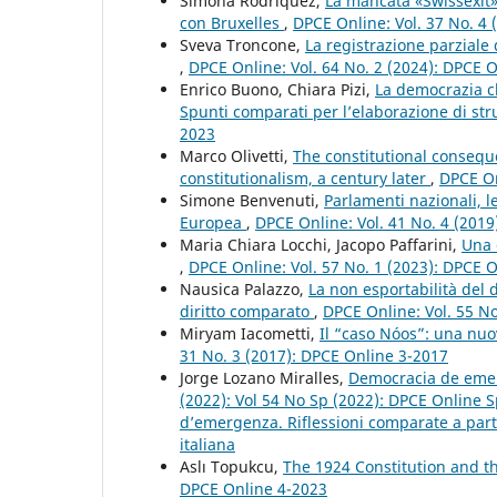
Simona Rodriquez,
La mancata «Swissexit» 
con Bruxelles
,
DPCE Online: Vol. 37 No. 4
Sveva Troncone,
La registrazione parziale
,
DPCE Online: Vol. 64 No. 2 (2024): DPCE 
Enrico Buono, Chiara Pizi,
La democrazia cl
Spunti comparati per l’elaborazione di str
2023
Marco Olivetti,
The constitutional conseque
constitutionalism, a century later
,
DPCE On
Simone Benvenuti,
Parlamenti nazionali, 
Europea
,
DPCE Online: Vol. 41 No. 4 (201
Maria Chiara Locchi, Jacopo Paffarini,
Una 
,
DPCE Online: Vol. 57 No. 1 (2023): DPCE 
Nausica Palazzo,
La non esportabilità del 
diritto comparato
,
DPCE Online: Vol. 55 N
Miryam Iacometti,
Il “caso Nóos”: una nuo
31 No. 3 (2017): DPCE Online 3-2017
Jorge Lozano Miralles,
Democracia de emerg
(2022): Vol 54 No Sp (2022): DPCE Online S
d’emergenza. Riflessioni comparate a partir
italiana
Aslı Topukcu,
The 1924 Constitution and t
DPCE Online 4-2023