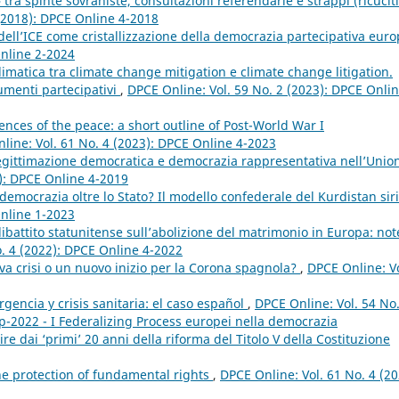
tra spinte sovraniste, consultazioni referendarie e strappi (ricuciti
 (2018): DPCE Online 4-2018
 dell’ICE come cristallizzazione della democrazia partecipativa eur
Online 2-2024
imatica tra climate change mitigation e climate change litigation.
umenti partecipativi
,
DPCE Online: Vol. 59 No. 2 (2023): DPCE Onlin
nces of the peace: a short outline of Post-World War I
line: Vol. 61 No. 4 (2023): DPCE Online 4-2023
legittimazione democratica e democrazia rappresentativa nell’Unio
9): DPCE Online 4-2019
democrazia oltre lo Stato? Il modello confederale del Kurdistan sir
Online 1-2023
dibattito statunitense sull’abolizione del matrimonio in Europa: not
o. 4 (2022): DPCE Online 4-2022
va crisi o un nuovo inizio per la Corona spagnola?
,
DPCE Online: Vo
encia y crisis sanitaria: el caso español
,
DPCE Online: Vol. 54 No
p-2022 - I Federalizing Process europei nella democrazia
e dai ‘primi’ 20 anni della riforma del Titolo V della Costituzione
he protection of fundamental rights
,
DPCE Online: Vol. 61 No. 4 (20