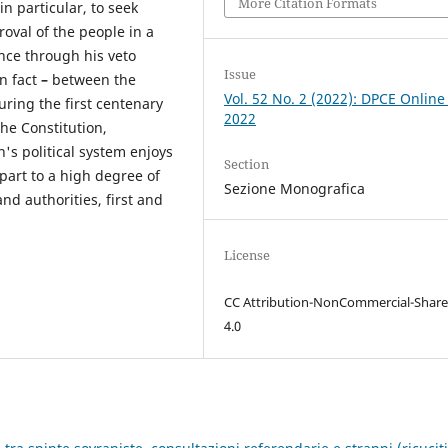
More Citation Formats
n particular, to seek
roval of the people in a
nce through his veto
Issue
in fact
–
between the
Vol. 52 No. 2 (2022): DPCE Online
uring the first centenary
2022
the Constitution,
n's political system enjoys
Section
 part to a high degree of
Sezione Monografica
nd authorities, first and
License
CC Attribution-NonCommercial-Share
4.0