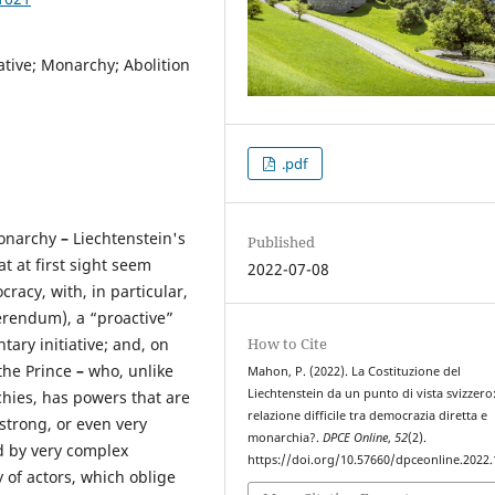
tive; Monarchy; Abolition
.pdf
monarchy
–
Liechtenstein's
Published
t at first sight seem
2022-07-08
racy, with, in particular,
erendum), a “proactive”
How to Cite
ary initiative; and, on
the Prince
–
who, unlike
Mahon, P. (2022). La Costituzione del
Liechtenstein da un punto di vista svizzero
hies, has powers that are
relazione difficile tra democrazia diretta e
 strong, or even very
monarchia?.
DPCE Online
,
52
(2).
ed by very complex
https://doi.org/10.57660/dpceonline.2022
 of actors, which oblige