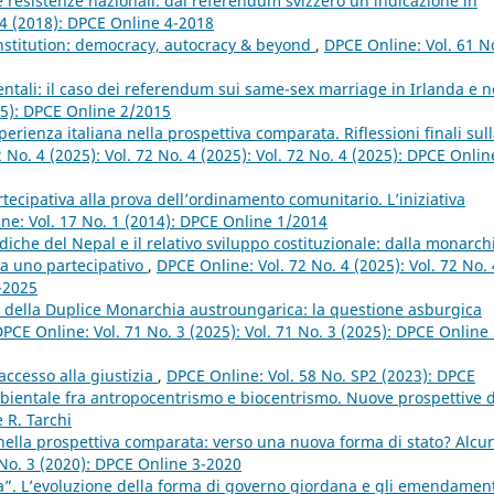
le resistenze nazionali: dal referendum svizzero un’indicazione in
 4 (2018): DPCE Online 4-2018
onstitution: democracy, autocracy & beyond
,
DPCE Online: Vol. 61 N
ntali: il caso dei referendum sui same-sex marriage in Irlanda e n
15): DPCE Online 2/2015
erienza italiana nella prospettiva comparata. Riflessioni finali sul
 No. 4 (2025): Vol. 72 No. 4 (2025): Vol. 72 No. 4 (2025): DPCE Onlin
ecipativa alla prova dell’ordinamento comunitario. L’iniziativa
ne: Vol. 17 No. 1 (2014): DPCE Online 1/2014
idiche del Nepal e il relativo sviluppo costituzionale: dalla monarch
 a uno partecipativo
,
DPCE Online: Vol. 72 No. 4 (2025): Vol. 72 No. 
4-2025
 della Duplice Monarchia austroungarica: la questione asburgica
PCE Online: Vol. 71 No. 3 (2025): Vol. 71 No. 3 (2025): DPCE Online 
ccesso alla giustizia
,
DPCE Online: Vol. 58 No. SP2 (2023): DPCE
mbientale fra antropocentrismo e biocentrismo. Nuove prospettive 
 R. Tarchi
 nella prospettiva comparata: verso una nuova forma di stato? Alcu
 No. 3 (2020): DPCE Online 3-2020
”. L’evoluzione della forma di governo giordana e gli emendament