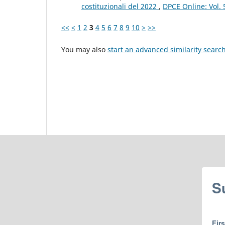
costituzionali del 2022
,
DPCE Online: Vol. 
<<
<
1
2
3
4
5
6
7
8
9
10
>
>>
You may also
start an advanced similarity searc