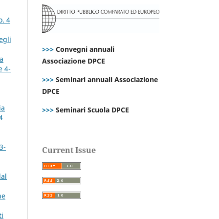
o. 4
egli
>>>
Convegni annuali
la
Associazione DPCE
e 4-
>>>
Seminari annuali Associazione
DPCE
ia
>>>
Seminari Scuola DPCE
4
3-
Current Issue
dal
ne
i