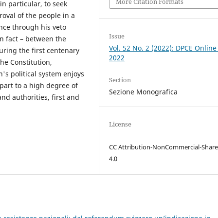
More Citation Formats
n particular, to seek
roval of the people in a
nce through his veto
Issue
in fact
–
between the
Vol. 52 No. 2 (2022): DPCE Online
uring the first centenary
2022
the Constitution,
n's political system enjoys
Section
 part to a high degree of
Sezione Monografica
nd authorities, first and
License
CC Attribution-NonCommercial-Share
4.0