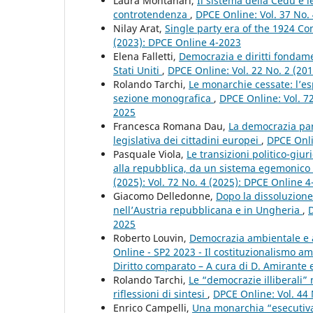
Laura Montanari,
Il sistema della Cedu e 
controtendenza
,
DPCE Online: Vol. 37 No.
Nilay Arat,
Single party era of the 1924 C
(2023): DPCE Online 4-2023
Elena Falletti,
Democrazia e diritti fondame
Stati Uniti
,
DPCE Online: Vol. 22 No. 2 (20
Rolando Tarchi,
Le monarchie cessate: l’esp
sezione monografica
,
DPCE Online: Vol. 72
2025
Francesca Romana Dau,
La democrazia part
legislativa dei cittadini europei
,
DPCE Onli
Pasquale Viola,
Le transizioni politico-giur
alla repubblica, da un sistema egemonico
(2025): Vol. 72 No. 4 (2025): DPCE Online 
Giacomo Delledonne,
Dopo la dissoluzione
nell’Austria repubblicana e in Ungheria
,
D
2025
Roberto Louvin,
Democrazia ambientale e a
Online - SP2 2023 - Il costituzionalismo a
Diritto comparato – A cura di D. Amirante e
Rolando Tarchi,
Le “democrazie illiberali”
riflessioni di sintesi
,
DPCE Online: Vol. 44
Enrico Campelli,
Una monarchia “esecutiva