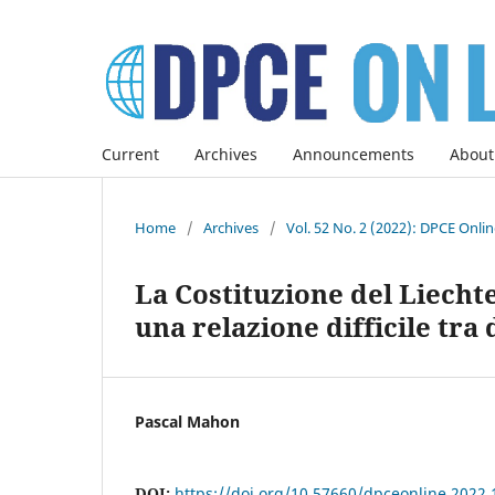
Current
Archives
Announcements
About
Home
/
Archives
/
Vol. 52 No. 2 (2022): DPCE Onli
La Costituzione del Liechte
una relazione difficile tr
Pascal Mahon
DOI:
https://doi.org/10.57660/dpceonline.2022.